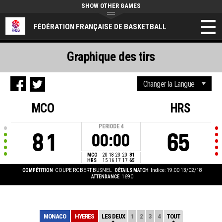
SHOW OTHER GAMES
FÉDÉRATION FRANÇAISE DE BASKETBALL
Graphique des tirs
MCO
HRS
PERIODE
4
81
65
00:00
MCO
20
18
23
20
81
HRS
15
16
17
17
65
COMPÉTITION
COUPE ROBERT BUSNEL
DÉTAILS MATCH
Indice: 19:00 13/02/18
ATTENDANCE
1690
MONACO
HYERES
LES DEUX
1
2
3
4
TOUT