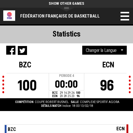
SHOW OTHER GAMES
FÉDÉRATION FRANÇAISE DE BASKETBALL
Statistics
BZC
ECN
PERIODE
4
100
96
00:00
BZC
29
16
29
26
100
ECN
20
28
25
23
96
COMPÉTITION
COUPE ROBERT BUSNEL
SALLE
COMPLEXE SPORTIF AGORA
DÉTAILS MATCH
Indice: 18:00 13/02/18
ECN
BZC