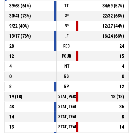
39
/
63
(
61
%)
34
/
59
(
57
%)
TT
30
/
41
(
73
%)
22
/
32
(
68
%)
2P
9
/
22
(
40
%)
12
/
27
(
44
%)
3P
13
/
17
(
76
%)
16
/
24
(
66
%)
LF
28
24
REB
12
15
POUR
4
4
INT
0
0
BS
8
12
BP
19
(
18
)
18
(
18
)
STAT_PERSONMATCH_BASKETBALL_sFoulsP
48
36
STAT_TEAMMATCH_BASKETBALL_sPointsInT
14
8
STAT_TEAMMATCH_BASKETBALL_sPointsSe
13
14
STAT_TEAMMATCH_BASKETBALL_sPointsFr