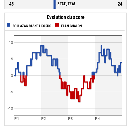
48
24
STAT_TEAMMATCH_BASKETBALL_sBenchPoi
Evolution du score
BOULAZAC BASKET DORDOGNE
ELAN CHALON
10
5
0
-5
-10
P1
P2
P3
P4