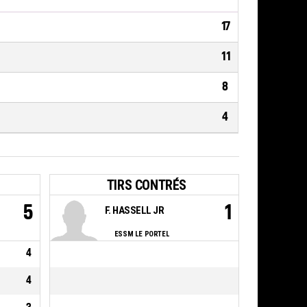
17
11
8
4
TIRS CONTRÉS
5
1
F. HASSELL JR
ESSM LE PORTEL
4
4