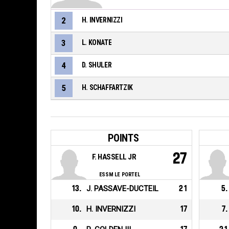
2
H. INVERNIZZI
3
L. KONATE
4
D. SHULER
5
H. SCHAFFARTZIK
POINTS
27
F. HASSELL JR
ESSM LE PORTEL
13
.
J. PASSAVE-DUCTEIL
21
5
.
10
.
H. INVERNIZZI
17
7
.