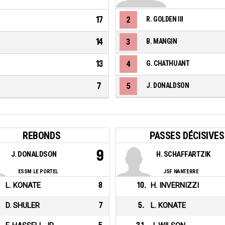
17
2
R. GOLDEN III
14
3
B. MANGIN
13
4
G. CHATHUANT
7
5
J. DONALDSON
REBONDS
PASSES DÉCISIVES
9
J. DONALDSON
H. SCHAFFARTZIK
ESSM LE PORTEL
JSF NANTERRE
L. KONATE
8
10
.
H. INVERNIZZI
D. SHULER
7
5
.
L. KONATE