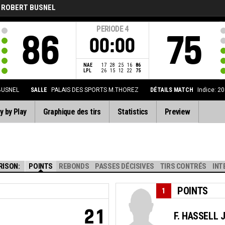
 ROBERT BUSNEL
PERIODE
4
86
75
00:00
NAE
17
28
25
16
86
LPL
26
15
12
22
75
BUSNEL
SALLE
PALAIS DES SPORTS M.THOREZ
DÉTAILS MATCH
Indice: 2
y by Play
Graphique des tirs
Statistics
Preview
RISON:
POINTS
REBONDS
PASSES DÉCISIVES
TIRS CONTRÉS
INT
POINTS
1
21
F. HASSELL 