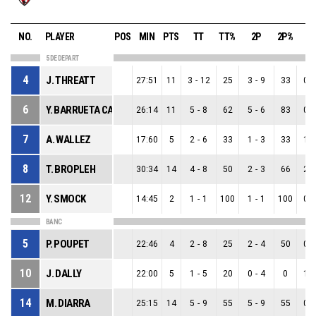
NO.
PLAYER
POS
MIN
PTS
TT
TT%
2P
2P%
3
5 DE DEPART
4
J. THREATT
27:51
11
3
-
12
25
3
-
9
33
0
-
6
Y. BARRUETA CASTILLO
26:14
11
5
-
8
62
5
-
6
83
0
-
7
A. WALLEZ
17:60
5
2
-
6
33
1
-
3
33
1
-
8
T. BROPLEH
30:34
14
4
-
8
50
2
-
3
66
2
-
12
Y. SMOCK
14:45
2
1
-
1
100
1
-
1
100
0
-
BANC
5
P. POUPET
22:46
4
2
-
8
25
2
-
4
50
0
-
10
J. DALLY
22:00
5
1
-
5
20
0
-
4
0
1
-
14
M. DIARRA
25:15
14
5
-
9
55
5
-
9
55
0
-