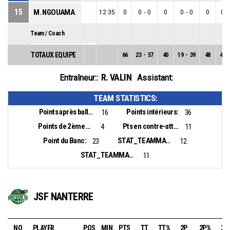
15
M. NGOUAMA
12:35
0
0
-
0
0
0
-
0
0
0
-
Team / Coach
TOTAUX EQUIPE
66
23
-
57
40
19
-
39
48
4
-
R. VALIN
Entraîneur::
Assistant:
TEAM STATISTICS:
Points après balles perdues:
Points intérieurs:
16
36
Points de 2ème chance:
Pts en contre-attaque:
4
11
Point du Banc:
STAT_TEAMMATCH_BASKETBALL_sBiggestLead_NAME:
23
12
STAT_TEAMMATCH_BASKETBALL_sBiggestScoringRun_NAME:
11
JSF NANTERRE
NO.
PLAYER
POS
MIN
PTS
TT
TT%
2P
2P%
3P