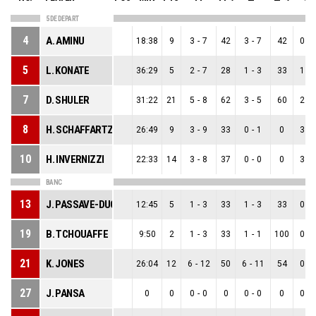
5 DE DEPART
4
A. AMINU
18:38
9
3
-
7
42
3
-
7
42
0
-
5
L. KONATE
36:29
5
2
-
7
28
1
-
3
33
1
-
7
D. SHULER
31:22
21
5
-
8
62
3
-
5
60
2
-
8
H. SCHAFFARTZIK
26:49
9
3
-
9
33
0
-
1
0
3
-
10
H. INVERNIZZI
22:33
14
3
-
8
37
0
-
0
0
3
-
BANC
13
J. PASSAVE-DUCTEIL
12:45
5
1
-
3
33
1
-
3
33
0
-
19
B. TCHOUAFFE
9:50
2
1
-
3
33
1
-
1
100
0
-
21
K. JONES
26:04
12
6
-
12
50
6
-
11
54
0
-
27
J. PANSA
0
0
0
-
0
0
0
-
0
0
0
-