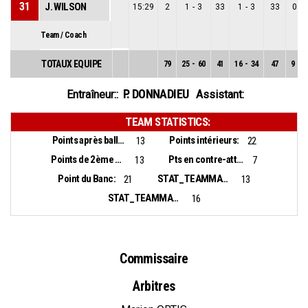
31
J. WILSON
15:29
2
1
-
3
33
1
-
3
33
0
-
Team / Coach
TOTAUX EQUIPE
79
25
-
60
41
16
-
34
47
9
-
2
P. DONNADIEU
Entraîneur::
Assistant:
TEAM STATISTICS:
Points après balles perdues:
Points intérieurs:
13
22
Points de 2ème chance:
Pts en contre-attaque:
13
7
Point du Banc:
STAT_TEAMMATCH_BASKETBALL_sBiggestLead_NAME:
21
13
STAT_TEAMMATCH_BASKETBALL_sBiggestScoringRun_NAME:
16
Commissaire
Arbitres