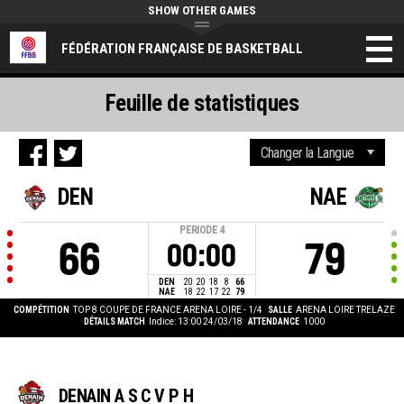
SHOW OTHER GAMES
FÉDÉRATION FRANÇAISE DE BASKETBALL
Feuille de statistiques
DEN
NAE
PERIODE
4
66
79
00:00
DEN
20
20
18
8
66
NAE
18
22
17
22
79
COMPÉTITION
TOP 8 COUPE DE FRANCE ARENA LOIRE - 1/4
SALLE
ARENA LOIRE TRELAZE
DÉTAILS MATCH
Indice: 13:00 24/03/18
ATTENDANCE
1000
DENAIN A S C V P H