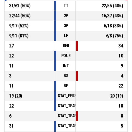
31
/
61
(
50
%)
22
/
55
(
40
%)
TT
22
/
44
(
50
%)
16
/
37
(
43
%)
2P
9
/
17
(
52
%)
6
/
18
(
33
%)
3P
9
/
11
(
81
%)
6
/
8
(
75
%)
LF
27
34
REB
22
10
POUR
11
9
INT
3
4
BS
11
22
BP
19
(
20
)
20
(
19
)
STAT_PERSONMATCH_BASKETBALL_sFoulsP
22
18
STAT_TEAMMATCH_BASKETBALL_sPointsInT
6
8
STAT_TEAMMATCH_BASKETBALL_sPointsSe
31
5
STAT_TEAMMATCH_BASKETBALL_sPointsFr