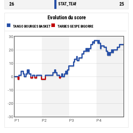
26
25
STAT_TEAMMATCH_BASKETBALL_sBenchPoi
Evolution du score
TANGO BOURGES BASKET
TARBES GESPE BIGORRE
30
20
10
0
-10
-20
-30
P1
P2
P3
P4