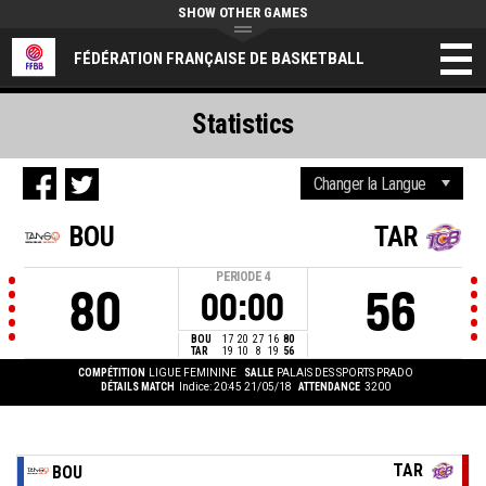
SHOW OTHER GAMES
FÉDÉRATION FRANÇAISE DE BASKETBALL
Statistics
BOU
TAR
PERIODE
4
80
56
00:00
BOU
17
20
27
16
80
TAR
19
10
8
19
56
COMPÉTITION
LIGUE FEMININE
SALLE
PALAIS DES SPORTS PRADO
DÉTAILS MATCH
Indice: 20:45 21/05/18
ATTENDANCE
3200
TAR
BOU