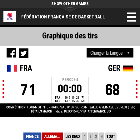
SHOW OTHER GAMES
FÉDÉRATION FRANÇAISE DE BASKETBALL
Graphique des tirs
FRA
GER
PERIODE
4
71
68
00:00
FRA
20
9
19
23
71
GER
13
8
15
32
68
COMPÉTITION
TOURNOI INTERNATIONAL U18F VOIRON
SALLE
GYMNASE EVEREST (TSF)
DÉTAILS MATCH
Indice: 18:00 15/07/18
ATTENDANCE
80
FRANCE
ALLEMAGNE
LES DEUX
1
2
3
4
TOUT