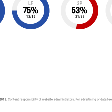
LF
2P
75
%
53
%
12
/
16
21
/
39
 2018.
Content responsibility of website administrators. For advertising or data fee