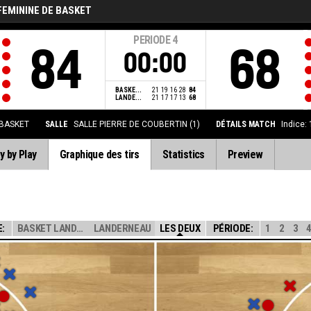
FEMININE DE BASKET
PERIODE
4
84
68
00:00
BASKE...
21
19
16
28
84
LANDE...
21
17
17
13
68
 BASKET
SALLE
SALLE PIERRE DE COUBERTIN (1)
DÉTAILS MATCH
Indice:
y by Play
Graphique des tirs
Statistics
Preview
:
BASKET LANDES
LANDERNEAU
LES DEUX
PÉRIODE:
1
2
3