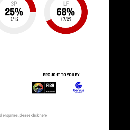
3P
LF
25
%
68
%
3
/
12
17
/
25
BROUGHT TO YOU BY
d enquiries, please click here