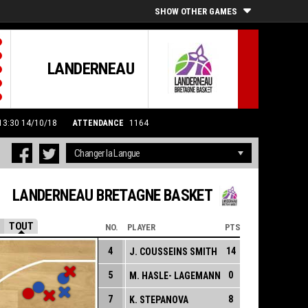
SHOW OTHER GAMES
LANDERNEAU
 13:30 14/10/18
ATTENDANCE
1164
LANDERNEAU BRETAGNE BASKET
4
TOUT
NO.
PLAYER
PTS
4
14
J. COUSSEINS SMITH
5
0
M. HASLE- LAGEMANN
7
8
K. STEPANOVA