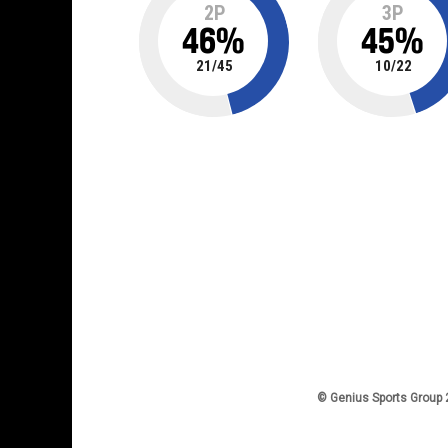
2P
3P
46
%
45
%
21
/
45
10
/
22
© Genius Sports Group