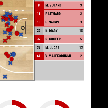
8
M. BUTARD
3
11
P. LITHARD
2
13
E. NAIGRE
3
22
18
K. DIABY
32
S. COOPER
5
33
13
M. LUCAS
64
V. MAJEKODUNMI
2