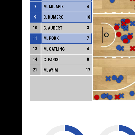
7
M. MILAPIE
4
9
C. DUMERC
18
10
3
C. AUBERT
11
M. POKK
7
13
4
M. GATLING
14
0
C. PARISI
21
17
M. AYIM