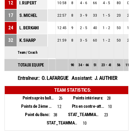
12
I. RUPERT
10:58
8
4
-
6
66
4
-
5
80
0
-
17
S. MICHEL
22:57
8
3
-
9
33
1
-
5
20
2
-
24
L. BERKANI
12:45
9
2
-
5
40
1
-
2
50
1
-
32
K. SHARP
21:59
8
3
-
5
60
1
-
2
50
2
-
Team / Coach
TOTAUX EQUIPE
90
34
-
66
51
23
-
41
56
11
-
O. LAFARGUE
J. AUTHIER
Entraîneur::
Assistant:
TEAM STATISTICS:
Points après balles perdues:
Points intérieurs:
26
28
Points de 2ème chance:
Pts en contre-attaque:
12
10
Point du Banc:
STAT_TEAMMATCH_BASKETBALL_sBiggestLead_NAME:
38
23
STAT_TEAMMATCH_BASKETBALL_sBiggestScoringRun_NAME:
10