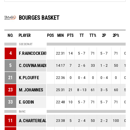
BOURGES BASKET
NO.
PLAYER
POS
MIN
PTS
TT
TT%
2P
2P%
3P
5 DE DEPART
4
F. RAINCOCK EKUNWE
22:31
14
5
-
7
71
5
-
7
71
0
-
5
C. OUVINA MADREGO
14:17
7
2
-
6
33
1
-
2
50
1
-
21
K. PLOUFFE
22:36
0
0
-
4
0
0
-
4
0
0
-
23
M. JOHANNES
25:31
21
8
-
13
61
3
-
5
60
5
-
33
E. GODIN
22:48
10
5
-
7
71
5
-
7
71
0
-
BANC
11
A. CHARTEREAU
23:38
5
2
-
4
50
2
-
2
100
0
-