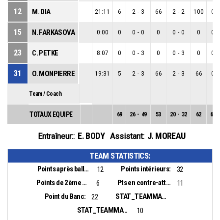
12
M. DIA
21:11
6
2
-
3
66
2
-
2
100
0
-
15
N. FARKASOVA
0:00
0
0
-
0
0
0
-
0
0
0
-
23
C. PETKE
8:07
0
0
-
3
0
0
-
3
0
0
-
31
O. MONPIERRE
19:31
5
2
-
3
66
2
-
3
66
0
-
Team / Coach
TOTAUX EQUIPE
69
26
-
49
53
20
-
32
62
6
-
E. BODY
J. MOREAU
Entraîneur::
Assistant:
TEAM STATISTICS:
Points après balles perdues:
Points intérieurs:
12
32
Points de 2ème chance:
Pts en contre-attaque:
6
11
Point du Banc:
STAT_TEAMMATCH_BASKETBALL_sBiggestLead_NAME:
22
STAT_TEAMMATCH_BASKETBALL_sBiggestScoringRun_NAME:
10