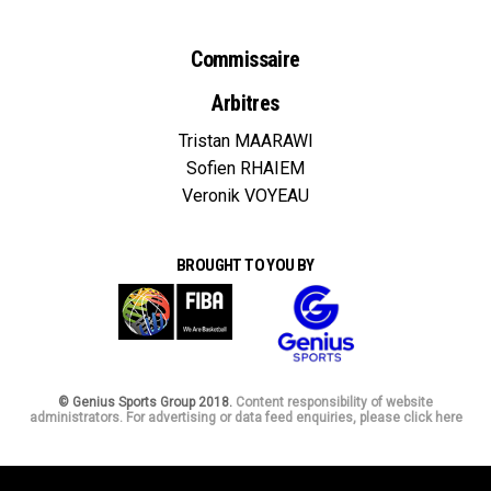
Commissaire
Arbitres
Tristan MAARAWI
Sofien RHAIEM
Veronik VOYEAU
BROUGHT TO YOU BY
© Genius Sports Group 2018.
Content responsibility of website
administrators. For advertising or data feed enquiries, please click here