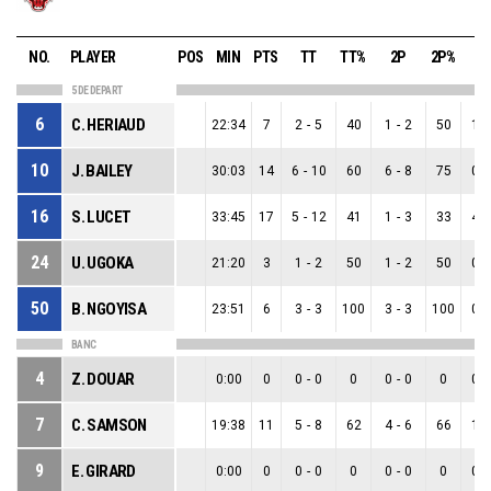
NO.
PLAYER
POS
MIN
PTS
TT
TT%
2P
2P%
3
5 DE DEPART
6
C. HERIAUD
22:34
7
2
-
5
40
1
-
2
50
1
-
10
J. BAILEY
30:03
14
6
-
10
60
6
-
8
75
0
-
16
S. LUCET
33:45
17
5
-
12
41
1
-
3
33
4
-
24
U. UGOKA
21:20
3
1
-
2
50
1
-
2
50
0
-
50
B. NGOYISA
23:51
6
3
-
3
100
3
-
3
100
0
-
BANC
4
Z. DOUAR
0:00
0
0
-
0
0
0
-
0
0
0
-
7
C. SAMSON
19:38
11
5
-
8
62
4
-
6
66
1
-
9
E. GIRARD
0:00
0
0
-
0
0
0
-
0
0
0
-