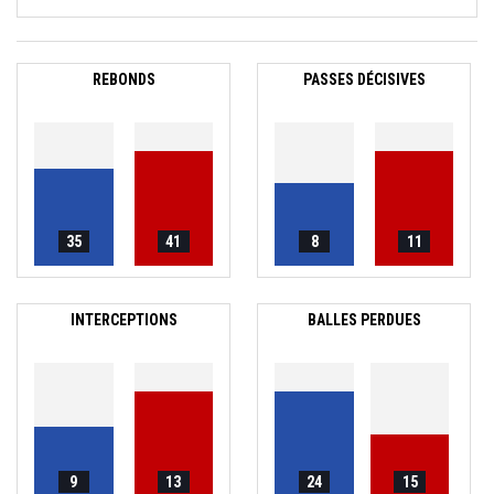
REBONDS
PASSES DÉCISIVES
35
41
8
11
INTERCEPTIONS
BALLES PERDUES
9
13
24
15