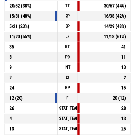
20
/
52
(
38
%)
30
/
67
(
44
%)
TT
15
/
31
(
48
%)
16
/
38
(
42
%)
2P
5
/
21
(
23
%)
14
/
29
(
48
%)
3P
11
/
20
(
55
%)
11
/
18
(
61
%)
LF
35
41
RT
8
11
PD
9
13
INT
2
2
Ct
24
15
BP
12
(
20
)
20
(
12
)
F
26
28
STAT_TEAMMATCH_BASKETBALL_sPointsInT
4
13
STAT_TEAMMATCH_BASKETBALL_sPointsSe
13
25
STAT_TEAMMATCH_BASKETBALL_sPointsFr