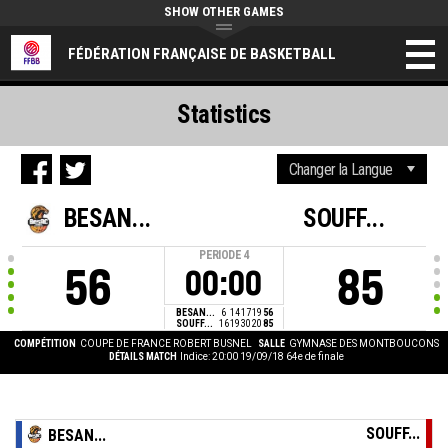
SHOW OTHER GAMES
FÉDÉRATION FRANÇAISE DE BASKETBALL
Statistics
BESAN...
SOUFF...
PERIODE
4
56
85
00:00
BESAN...
6
14
17
19
56
SOUFF...
16
19
30
20
85
COMPÉTITION
COUPE DE FRANCE ROBERT BUSNEL
SALLE
GYMNASE DES MONTBOUCONS
DÉTAILS MATCH
Indice: 20:00 19/09/18
64e de finale
SOUFF...
BESAN...