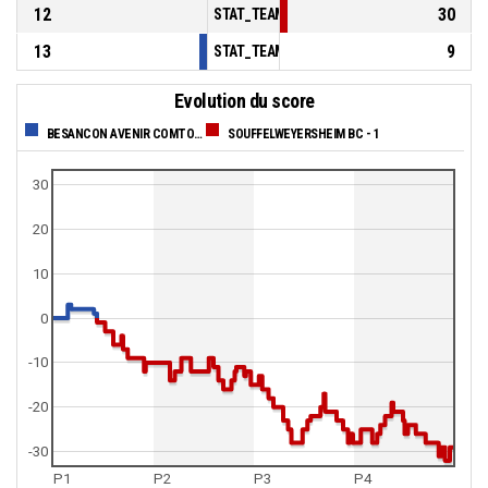
12
30
STAT_TEAMMATCH_BASKETBALL_sBenchPoi
13
9
STAT_TEAMMATCH_BASKETBALL_sPointsFas
Evolution du score
BESANCON AVENIR COMTOIS
SOUFFELWEYERSHEIM BC - 1
30
20
10
0
-10
-20
-30
P1
P2
P3
P4