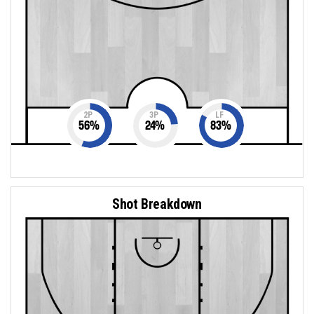
2P
3P
LF
56
%
24
%
83
%
Shot Breakdown