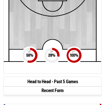
2P
3P
LF
56
%
28
%
100
%
Head to Head - Past 5 Games
Recent Form