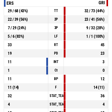
GRI
ERS
29 / 68 (43%)
32 / 73 (44%)
TT
22 / 39 (56%)
23 / 41 (56%)
2P
7 / 29 (24%)
9 / 32 (28%)
3P
5 / 6 (83%)
1 / 1 (100%)
LF
33
45
RT
19
23
PD
11
3
INT
1
0
Ct
11
12
BP
11 (14)
14 (11)
F
32
36
STAT_TEAMMATCH_BASKETBALL_sPointsInT
4
4
STAT_TEAMMATCH_BASKETBALL_sPointsS