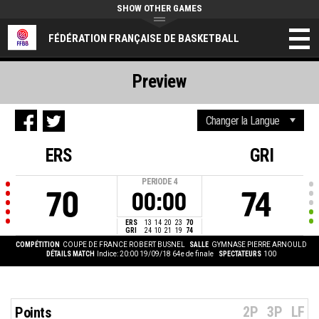
SHOW OTHER GAMES
FÉDÉRATION FRANÇAISE DE BASKETBALL
Preview
ERS
GRI
PERIODE
4
70
74
00:00
ERS
13
14
20
23
70
GRI
24
10
21
19
74
COMPÉTITION
COUPE DE FRANCE ROBERT BUSNEL
SALLE
GYMNASE PIERRE ARNOULD
DÉTAILS MATCH
Indice: 20:00 19/09/18
64e de finale
SPECTATEURS
100
2P
3P
LF
Points