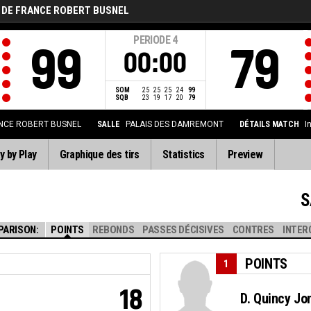
 DE FRANCE ROBERT BUSNEL
PERIODE
4
99
79
00:00
SOM
25
25
25
24
99
SQB
23
19
17
20
79
NCE ROBERT BUSNEL
SALLE
PALAIS DES DAMREMONT
DÉTAILS MATCH
I
y by Play
Graphique des tirs
Statistics
Preview
S
PARISON:
POINTS
REBONDS
PASSES DÉCISIVES
CONTRES
INTER
POINTS
1
18
D. Quincy Jo