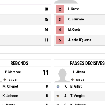
18
2
L. Kante
15
3
C. Soumaro
14
4
M. Queta
11
5
J. Kebe N'guema
REBONDS
PASSES DÉCISIVES
11
P. Clerence
L. Akono
S.O.M.B.
S.O.M.B.
.
M. Cheriet
8
7
.
B. Gillet
K. Johson
6
4
.
T. Vergiat