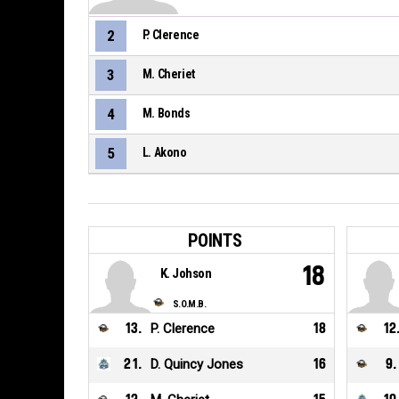
2
P. Clerence
3
M. Cheriet
4
M. Bonds
5
L. Akono
POINTS
18
K. Johson
S.O.M.B.
13
.
P. Clerence
18
12
21
.
D. Quincy Jones
16
9
.