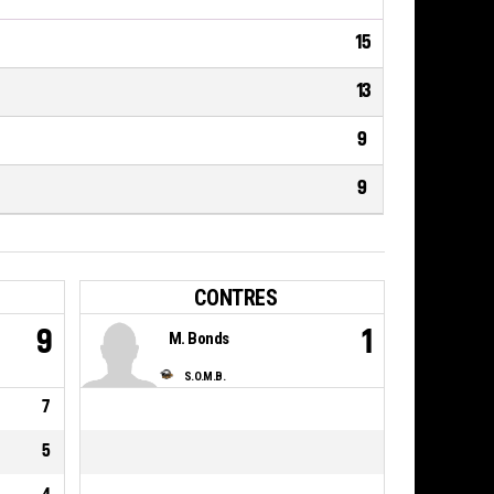
15
13
9
9
CONTRES
9
1
M. Bonds
S.O.M.B.
7
5