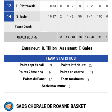
12
L. Piotrowski
18:53
0
0
-
2
0
0
-
2
0
0
-
14
S. Issler
10:27
2
1
-
2
50
1
-
1
100
0
-
Team / Coach
TOTAUX EQUIPE
56
19
-
63
30
14
-
42
33
5
-
2
R. Tillion
T. Galea
Entraîneur::
Assistant:
TEAM STATISTICS:
Points après balles perdues:
Points intérieurs:
9
20
Points 2ème chance:
Points en contre-attaque:
6
11
Points du Banc:
Ecart maximum:
17
2
Série maximum:
6
SAOS CHORALE DE ROANNE BASKET