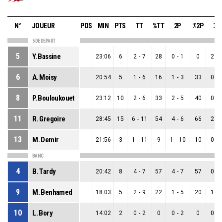
N°
JOUEUR
POS
MIN
PTS
TT
%TT
2P
%2P
3P
5 DE DEPART
5
Y. Bassine
23:06
6
2
-
7
28
0
-
1
0
2
-
6
A. Moisy
20:54
5
1
-
6
16
1
-
3
33
0
-
8
P. Bouloukouet
23:12
10
2
-
6
33
2
-
5
40
0
-
11
R. Gregoire
28:45
15
6
-
11
54
4
-
6
66
2
-
13
M. Demir
21:56
3
1
-
11
9
1
-
10
10
0
-
BANC
4
B. Tardy
20:42
8
4
-
7
57
4
-
7
57
0
-
9
M. Benhamed
18:03
5
2
-
9
22
1
-
5
20
1
-
10
L. Bory
14:02
2
0
-
2
0
0
-
2
0
0
-