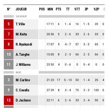
N°
JOUEUR
POS
MIN
PTS
TT
%TT
2P
%2P
3P
5 DE DEPART
5
T. Ville
17:11
6
1
-
6
16
1
-
5
20
0
-
7
M. Keita
20:36
5
2
-
6
33
2
-
6
33
0
-
8
R. Nyakundi
17:07
9
4
-
7
57
3
-
5
60
1
-
10
A. Tanghe
15:00
8
2
-
3
66
2
-
3
66
0
-
11
J. Williams
23:30
4
0
-
6
0
0
-
4
0
0
-
BANC
3
M. Carlino
21:23
17
5
-
10
50
1
-
4
25
4
-
9
C. Cavallo
27:39
8
3
-
4
75
3
-
3
100
0
-
12
D. Jackson
22:11
6
2
-
6
33
2
-
4
50
0
-