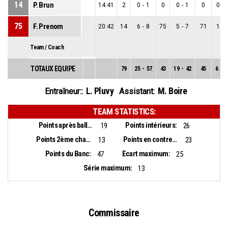
14
P. Brun
14:41
2
0
-
1
0
0
-
1
0
0
-
75
F. Prenom
20:42
14
6
-
8
75
5
-
7
71
1
-
Team / Coach
TOTAUX EQUIPE
79
25
-
57
43
19
-
42
45
6
-
1
L. Pluvy
M. Boire
Entraîneur::
Assistant:
TEAM STATISTICS:
Points après balles perdues:
Points intérieurs:
19
26
Points 2ème chance:
Points en contre-attaque:
13
23
Points du Banc:
Ecart maximum:
47
25
Série maximum:
13
Commissaire