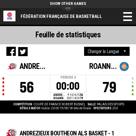
SHOW OTHER GAMES
FÉDÉRATION FRANÇAISE DE BASKETBALL
Feuille de statistiques
ANDRE...
ROANN...
PERIODE
4
56
79
00:00
ANDRE...
9
16
16
15
56
ROANN...
20
21
14
24
79
COMPÉTITION
COUPE DE FRANCE ROBERT BUSNEL
SALLE
PALAIS DES SPORTS
DÉTAILS MATCH
Indice: 20:00 19/09/18
64e de finale
SPECTATEURS
250
ANDREZIEUX BOUTHEON ALS BASKET - 1