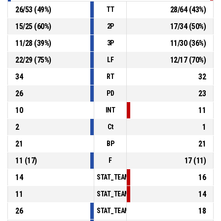
26
/
53
(
49
%)
28
/
64
(
43
%)
TT
15
/
25
(
60
%)
17
/
34
(
50
%)
2P
11
/
28
(
39
%)
11
/
30
(
36
%)
3P
22
/
29
(
75
%)
12
/
17
(
70
%)
LF
34
32
RT
26
23
PD
10
11
INT
2
1
Ct
21
21
BP
11
(
17
)
17
(
11
)
F
14
16
STAT_TEAMMATCH_BASKETBALL_sPointsInT
11
14
STAT_TEAMMATCH_BASKETBALL_sPointsSe
26
18
STAT_TEAMMATCH_BASKETBALL_sPointsFr