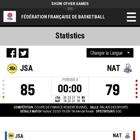
SHOW OTHER GAMES
FÉDÉRATION FRANÇAISE DE BASKETBALL
Statistics
JSA
NAT
PERIODE
4
85
79
00:00
JSA
20
25
21
19
85
NAT
18
22
21
18
79
COMPÉTITION
COUPE DE FRANCE ROBERT BUSNEL
SALLE
PALAIS DES SPORTS
DÉTAILS MATCH
Indice: 20:30 19/09/18
64e de finale
SPECTATEURS
500
NAT
JSA