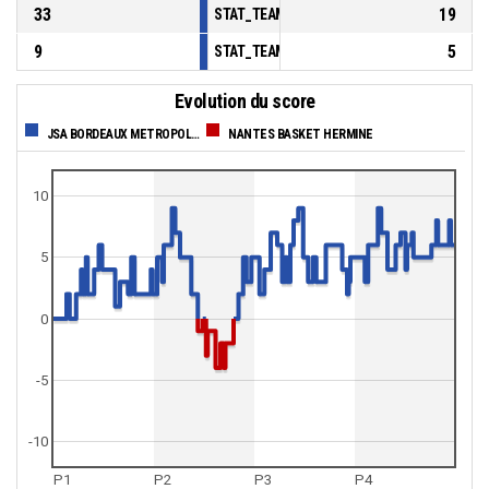
33
19
STAT_TEAMMATCH_BASKETBALL_sBenchPoi
9
5
STAT_TEAMMATCH_BASKETBALL_sPointsFas
Evolution du score
JSA BORDEAUX METROPOLE BASKET
NANTES BASKET HERMINE
10
5
0
-5
-10
P1
P2
P3
P4