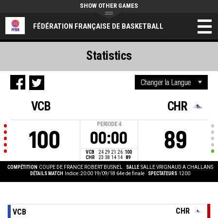
SHOW OTHER GAMES
FÉDÉRATION FRANÇAISE DE BASKETBALL
Statistics
VCB
CHR
PERIODE
4
100
89
00:00
VCB
24
29
21
26
100
CHR
23
38
14
14
89
COMPÉTITION
COUPE DE FRANCE ROBERT BUSNEL
SALLE
SALLE VRIGNAUD A CHALLANS
DÉTAILS MATCH
Indice: 20:00 19/09/18
64e de finale
SPECTATEURS
1200
CHR
VCB