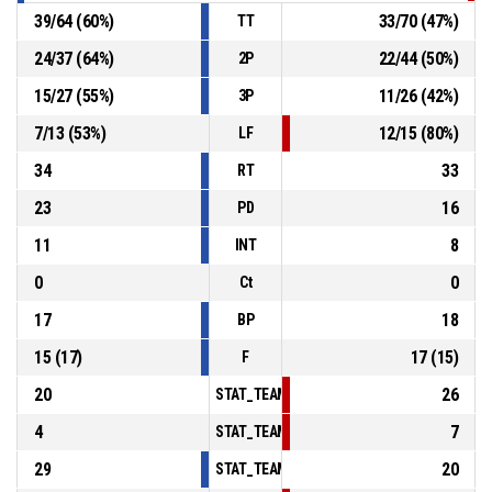
39
/
64
(
60
%)
33
/
70
(
47
%)
TT
24
/
37
(
64
%)
22
/
44
(
50
%)
2P
15
/
27
(
55
%)
11
/
26
(
42
%)
3P
7
/
13
(
53
%)
12
/
15
(
80
%)
LF
34
33
RT
23
16
PD
11
8
INT
0
0
Ct
17
18
BP
15
(
17
)
17
(
15
)
F
20
26
STAT_TEAMMATCH_BASKETBALL_sPointsInT
4
7
STAT_TEAMMATCH_BASKETBALL_sPointsSe
29
20
STAT_TEAMMATCH_BASKETBALL_sPointsFr