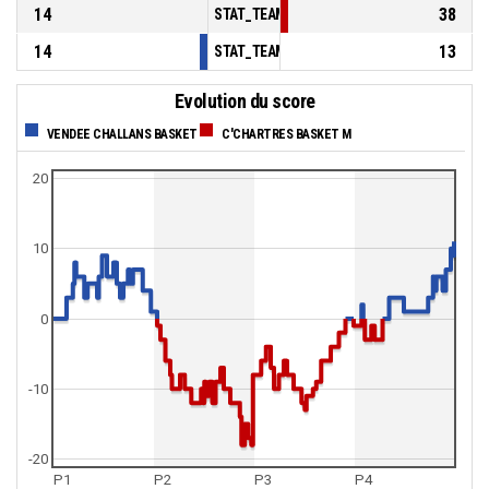
14
38
STAT_TEAMMATCH_BASKETBALL_sBenchPoi
14
13
STAT_TEAMMATCH_BASKETBALL_sPointsFas
Evolution du score
VENDEE CHALLANS BASKET
C'CHARTRES BASKET M
20
10
0
-10
-20
P1
P2
P3
P4