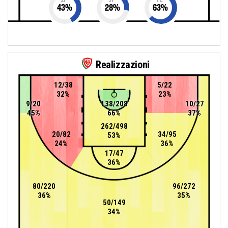
43
%
28
%
63
%
Realizzazioni
12/38
5/22
32%
23%
9/20
138/208
10/27
45%
66%
37%
262/498
20/82
34/95
53%
24%
36%
17/47
36%
80/220
96/272
36%
35%
50/149
34%