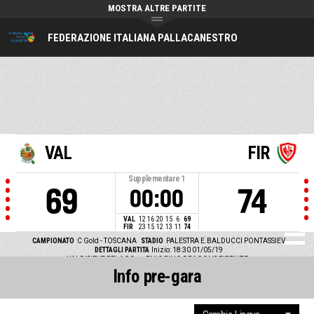
MOSTRA ALTRE PARTITE
FEDERAZIONE ITALIANA PALLACANESTRO
VAL
FIR
Supplementare
1
69
74
00:00
VAL
12
16
20
15
6
69
FIR
23
15
12
13
11
74
CAMPIONATO
C Gold - TOSCANA
STADIO
PALESTRA E.BALDUCCI PONTASSIEV
DETTAGLI PARTITA
Inizio: 18:30 01/05/19
VALDISIEVE PELAGO vs ENIC PINO DRAGONS FIRENZE
Info pre-gara