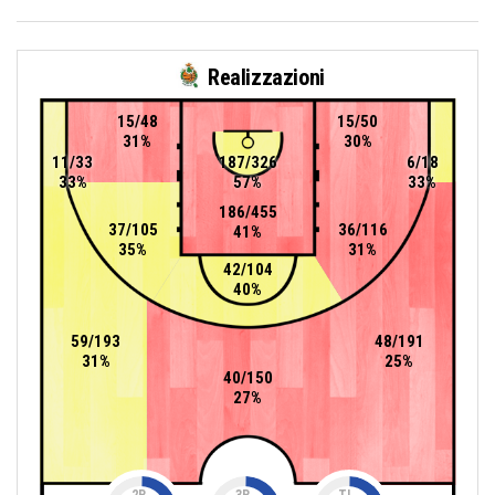
Realizzazioni
15/48
15/50
31%
30%
11/33
187/326
6/18
33%
57%
33%
186/455
37/105
36/116
41%
35%
31%
42/104
40%
59/193
48/191
31%
25%
40/150
27%
2P
3P
TL