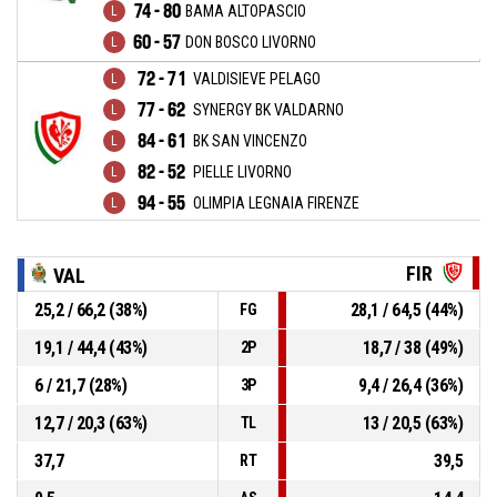
74 - 80
BAMA ALTOPASCIO
60 - 57
DON BOSCO LIVORNO
72 - 71
VALDISIEVE PELAGO
77 - 62
SYNERGY BK VALDARNO
84 - 61
BK SAN VINCENZO
82 - 52
PIELLE LIVORNO
94 - 55
OLIMPIA LEGNAIA FIRENZE
FIR
VAL
25,2 / 66,2 (38%)
28,1 / 64,5 (44%)
FG
19,1 / 44,4 (43%)
18,7 / 38 (49%)
2P
6 / 21,7 (28%)
9,4 / 26,4 (36%)
3P
12,7 / 20,3 (63%)
13 / 20,5 (63%)
TL
37,7
39,5
RT