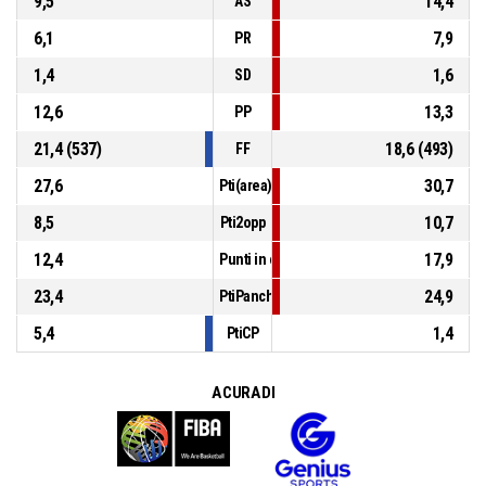
9,5
14,4
AS
6,1
7,9
PR
1,4
1,6
SD
12,6
13,3
PP
21,4 (537)
18,6 (493)
FF
27,6
30,7
Pti(area)
8,5
10,7
Pti2opp
12,4
17,9
Punti in contropiede
23,4
24,9
PtiPanch
5,4
1,4
PtiCP
A CURA DI