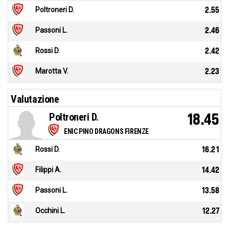
Poltroneri D.
2.55
Passoni L.
2.46
Rossi D.
2.42
Marotta V.
2.23
Valutazione
Poltroneri D.
18.45
ENIC PINO DRAGONS FIRENZE
Rossi D.
16.21
Filippi A.
14.42
Passoni L.
13.58
Occhini L.
12.27