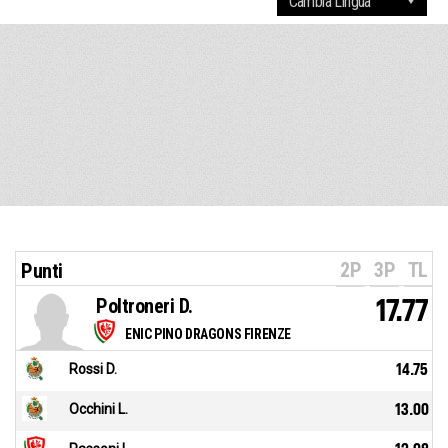
2P
3P
TL
Punti
Poltroneri D.
17.77
ENIC PINO DRAGONS FIRENZE
Rossi D.
14.75
Occhini L.
13.00