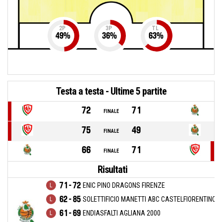
2P
3P
TL
49
%
36
%
63
%
Testa a testa - Ultime 5 partite
72
71
FINALE
75
49
FINALE
66
71
FINALE
Risultati
71 - 72
ENIC PINO DRAGONS FIRENZE
62 - 85
SOLETTIFICIO MANETTI ABC CASTELFIORENTINO
61 - 69
ENDIASFALTI AGLIANA 2000