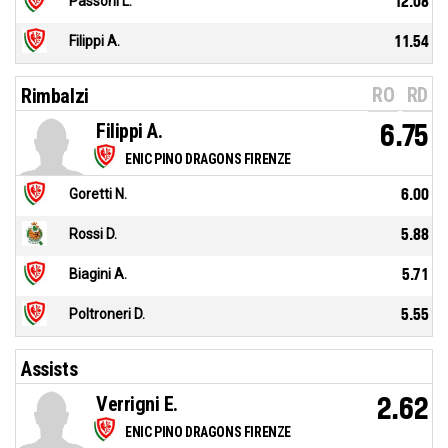
Passoni L.
12.08
Filippi A.
11.54
RO
RD
Rimbalzi
Filippi A.
6.75
ENIC PINO DRAGONS FIRENZE
Goretti N.
6.00
Rossi D.
5.88
Biagini A.
5.71
Poltroneri D.
5.55
Assists
Verrigni E.
2.62
ENIC PINO DRAGONS FIRENZE