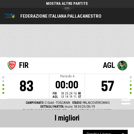
MOSTRA ALTRE PARTITE
FEDERAZIONE ITALIANA PALLACANESTRO
FIR
AGL
Periodo
4
83
57
00:00
FIR
18
25
24
16
83
AGL
13
14
19
11
57
CAMPIONATO
C Gold - TOSCANA
STADIO
PALACOVERCIANO
DETTAGLI PARTITA
Inizio: 18:30 25/05/19
ENIC PINO DRAGONS FIRENZE vs ENDIASFALTI AGLIANA 2000
I migliori