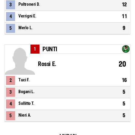
12
3
Poltroneri D.
11
4
Verrigni E.
9
5
Merlo L.
PUNTI
1
20
Rossi E.
16
2
Tuci F.
5
3
Bogani L.
5
4
Sollitto T.
5
5
Nieri A.