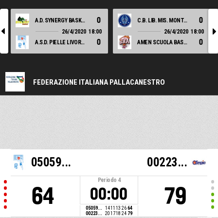
0
0
A.D. SYNERGY BASKET VALDARNO
C.B. LIB. MIS. MONTALE ASD
l
r
26/4/2020
18:00
26/4/2020
18:00
0
0
A.S.D. PIELLE LIVORNO
AMEN SCUOLA BASKET AREZZO
FEDERAZIONE ITALIANA PALLACANESTRO
05059...
00223...
Periodo
4
64
79
00:00
05059...
14
11
13
26
64
00223...
20
17
18
24
79