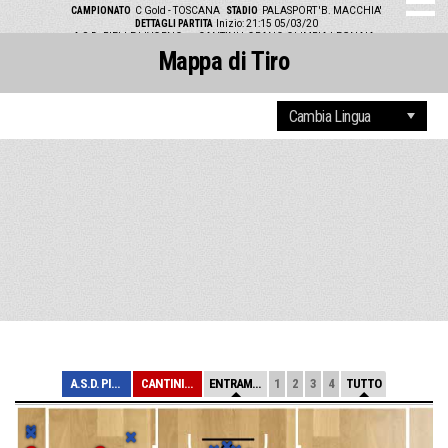
CAMPIONATO
C Gold - TOSCANA
STADIO
PALASPORT 'B. MACCHIA'
DETTAGLI PARTITA
Inizio: 21:15 05/03/20
A.S.D. PIELLE LIVORNO vs CANTINI LORANO OLIMPIA LEGNAIA
Mappa di Tiro
A.S.D. PIELLE L...
CANTINI LORANO ...
ENTRAMBE
1
2
3
4
TUTTO