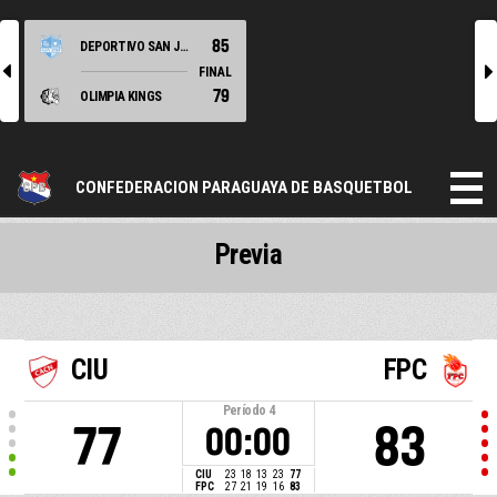
85
DEPORTIVO SAN JOSE
l
r
FINAL
79
OLIMPIA KINGS
CONFEDERACION PARAGUAYA DE BASQUETBOL
Previa
CIU
FPC
Período
4
77
83
00:00
CIU
23
18
13
23
77
FPC
27
21
19
16
83