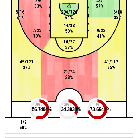
2/6
4/7
33%
57%
5/16
206/324
6/16
31%
64%
38%
44/88
7/23
9/22
50%
30%
41%
10/27
37%
45/121
41/117
37%
35%
21/74
28%
2Pts
3Pts
1Pt
56.7404
%
34.3931
%
73.6641
%
1/2
50%