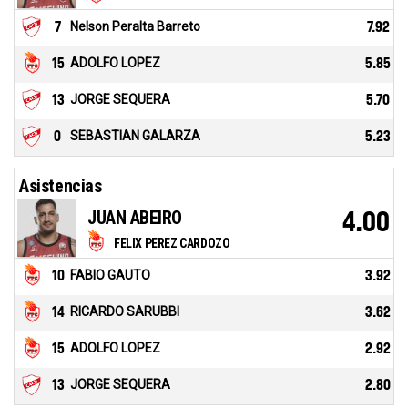
7
Nelson Peralta Barreto
7.92
15
ADOLFO LOPEZ
5.85
13
JORGE SEQUERA
5.70
0
SEBASTIAN GALARZA
5.23
Asistencias
JUAN ABEIRO
4.00
FELIX PEREZ CARDOZO
10
FABIO GAUTO
3.92
14
RICARDO SARUBBI
3.62
15
ADOLFO LOPEZ
2.92
13
JORGE SEQUERA
2.80