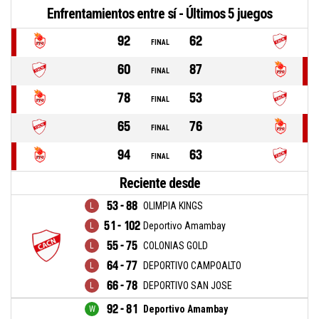
Enfrentamientos entre sí - Últimos 5 juegos
92
62
FINAL
60
87
FINAL
78
53
FINAL
65
76
FINAL
94
63
FINAL
Reciente desde
53 - 88
OLIMPIA KINGS
51 - 102
Deportivo Amambay
55 - 75
COLONIAS GOLD
64 - 77
DEPORTIVO CAMPOALTO
66 - 78
DEPORTIVO SAN JOSE
92 - 81
Deportivo Amambay