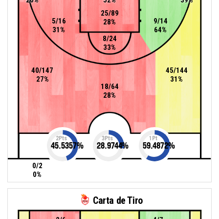
25/89
5/16
9/14
28%
31%
64%
8/24
33%
40/147
45/144
27%
31%
18/64
28%
2Pts
3Pts
1Pt
45.5357
%
28.9744
%
59.4872
%
0/2
0%
Carta de Tiro