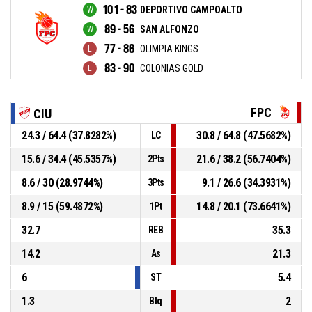
101 - 83
DEPORTIVO CAMPOALTO
89 - 56
SAN ALFONZO
77 - 86
OLIMPIA KINGS
83 - 90
COLONIAS GOLD
FPC
CIU
24.3 / 64.4 (37.8282%)
30.8 / 64.8 (47.5682%)
LC
15.6 / 34.4 (45.5357%)
21.6 / 38.2 (56.7404%)
2Pts
8.6 / 30 (28.9744%)
9.1 / 26.6 (34.3931%)
3Pts
8.9 / 15 (59.4872%)
14.8 / 20.1 (73.6641%)
1Pt
32.7
35.3
REB
14.2
21.3
As
6
5.4
ST
1.3
2
Blq