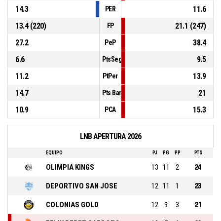
14.3
11.6
PER
13.4 (220)
21.1 (247)
FP
27.2
38.4
PeP
6.6
9.5
PtsSegCh
11.2
13.9
PtPer
14.7
21
Pts Banca
10.9
15.3
PCA
LNB APERTURA 2026
EQUIPO
PJ
PG
PP
PTS
OLIMPIA KINGS
13
11
2
24
DEPORTIVO SAN JOSE
12
11
1
23
COLONIAS GOLD
12
9
3
21