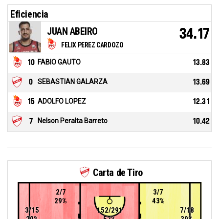
Eficiencia
JUAN ABEIRO
34.17
FELIX PEREZ CARDOZO
10
FABIO GAUTO
13.83
0
SEBASTIAN GALARZA
13.69
15
ADOLFO LOPEZ
12.31
7
Nelson Peralta Barreto
10.42
Carta de Tiro
2/7
3/7
29%
43%
3/15
152/291
7/18
20%
52%
39%