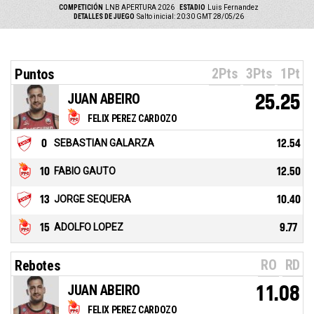
COMPETICIÓN
LNB APERTURA 2026
ESTADIO
Luis Fernandez
DETALLES DE JUEGO
Salto inicial: 20:30 GMT 28/05/26
2Pts
3Pts
1Pt
Puntos
JUAN ABEIRO
25.25
FELIX PEREZ CARDOZO
0
SEBASTIAN GALARZA
12.54
10
FABIO GAUTO
12.50
13
JORGE SEQUERA
10.40
15
ADOLFO LOPEZ
9.77
RO
RD
Rebotes
JUAN ABEIRO
11.08
FELIX PEREZ CARDOZO