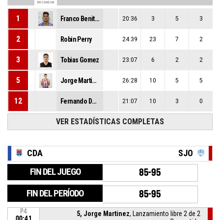
EN CANCHA
1
Franco Benitez
20:36
3
5
3
2
Robin Perry
24:39
23
7
2
3
Tobias Gomez
23:07
6
2
2
5
Jorge Martinez
26:28
10
5
5
12
Fernando Dose
21:07
10
3
0
VER ESTADÍSTICAS COMPLETAS
CDA
SJO
FIN DEL JUEGO
85-95
FIN DEL PERÍODO
85-95
P4
5, Jorge Martinez
, Lanzamiento libre 2 de 2
00:41