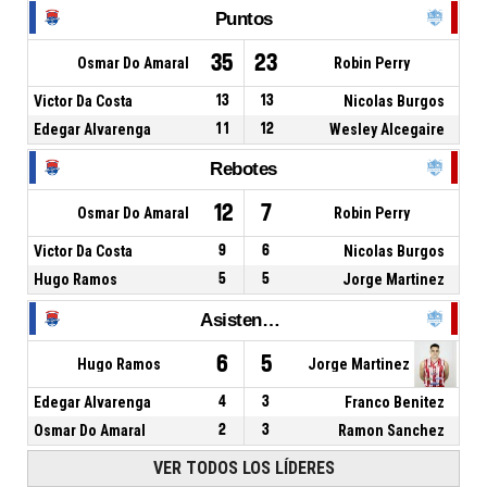
Puntos
35
23
Osmar Do Amaral
Robin Perry
Victor Da Costa
13
13
Nicolas Burgos
Edegar Alvarenga
11
12
Wesley Alcegaire
Rebotes
12
7
Osmar Do Amaral
Robin Perry
Victor Da Costa
9
6
Nicolas Burgos
Hugo Ramos
5
5
Jorge Martinez
Asistencias
6
5
Hugo Ramos
Jorge Martinez
Edegar Alvarenga
4
3
Franco Benitez
Osmar Do Amaral
2
3
Ramon Sanchez
VER TODOS LOS LÍDERES