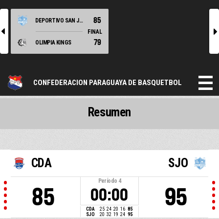
85
DEPORTIVO SAN JOSE
l
r
FINAL
79
OLIMPIA KINGS
CONFEDERACION PARAGUAYA DE BASQUETBOL
Resumen
CDA
SJO
Período
4
85
95
00:00
CDA
25
24
20
16
85
SJO
20
32
19
24
95