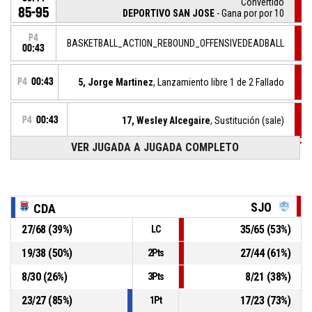
Convertido
85-95
DEPORTIVO SAN JOSE
- Gana por por 10
P4
BASKETBALL_ACTION_REBOUND_OFFENSIVEDEADBALL
00:43
P4
00:43
5, Jorge Martinez
, Lanzamiento libre 1 de 2 Fallado
P4
00:43
17, Wesley Alcegaire
, Sustitución (sale)
VER JUGADA A JUGADA COMPLETO
P4
00:43
3, Tobias Gomez
, Sustitución (ingresa)
P4
00:43
5, Jorge Martinez
, Falta recibida
SJO
CDA
27
/
68
(
39
%)
35
/
65
(
53
%)
LC
35, Leonardo Ycassatti
, Falta personal
P4
00:43
19
/
38
(
50
%)
27
/
44
(
61
%)
2Pts
P4
00:45
16, Victor Da Costa
, 2pt jumpshot Convertido
8
/
30
(
26
%)
8
/
21
(
38
%)
3Pts
85-94
Deportivo Amambay
- Detrás por 9
23
/
27
(
85
%)
17
/
23
(
73
%)
1Pt