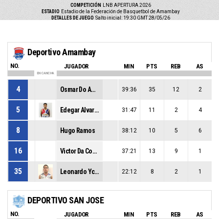
COMPETICIÓN
LNB APERTURA 2026
ESTADIO
Estadio de la Federación de Basquetbol de Amambay
DETALLES DE JUEGO
Salto inicial: 19:30 GMT 28/05/26
Deportivo Amambay
NO.
JUGADOR
MIN
PTS
REB
AS
EN CANCHA
4
Osmar Do Amaral
39:36
35
12
2
5
Edegar Alvarenga
31:47
11
2
4
8
Hugo Ramos
38:12
10
5
6
16
Victor Da Costa
37:21
13
9
1
35
Leonardo Ycassatti
22:12
8
2
1
DEPORTIVO SAN JOSE
NO.
JUGADOR
MIN
PTS
REB
AS