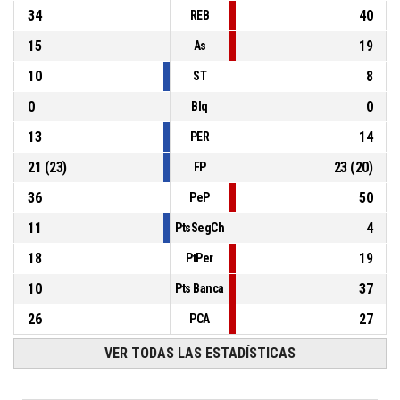
34
40
REB
15
19
As
10
8
ST
0
0
Blq
13
14
PER
21
(
23
)
23
(
20
)
FP
36
50
PeP
11
4
PtsSegCh
18
19
PtPer
10
37
Pts Banca
26
27
PCA
VER TODAS LAS ESTADÍSTICAS