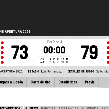
NB APERTURA 2026
Período
4
73
79
00:00
CIU
11
20
15
27
73
ALF
15
17
29
18
79
 APERTURA 2026
ESTADIO
Luis Fernandez
DETALLES DE JUEGO
Salto ini
ugada a jugada
Carta de tiro
Estadísticas
Previa
ESTADÍSTICA:
PUNTOS
REBOTES
ASISTENCIAS
BLOQUEOS
REC