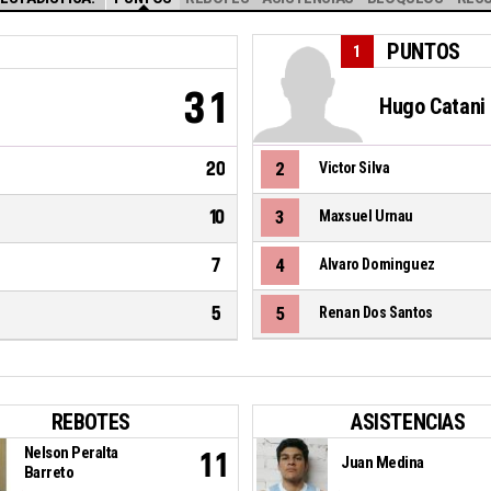
PUNTOS
1
31
Hugo Catani
20
2
Victor Silva
10
3
Maxsuel Urnau
7
4
Alvaro Dominguez
5
5
Renan Dos Santos
REBOTES
ASISTENCIAS
Nelson Peralta
11
Juan Medina
Barreto