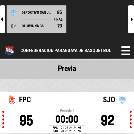
85
DEPORTIVO SAN JOSE
l
r
FINAL
79
OLIMPIA KINGS
CONFEDERACION PARAGUAYA DE BASQUETBOL
Previa
FPC
SJO
Período
4
95
92
00:00
FPC
21
26
24
24
95
SJO
20
26
23
23
92