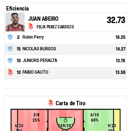
Eficiencia
JUAN ABEIRO
32.73
FELIX PEREZ CARDOZO
2
Robin Perry
19.25
15
NICOLAS BURGOS
14.27
10
JUNIORS PERALTA
13.76
10
FABIO GAUTO
13.56
Carta de Tiro
2/8
6/10
25%
60%
6/20
249/397
9/23
30%
63%
39%