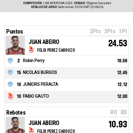
COMPETICIÓN
LNB APERTURA 2026
ESTADIO
Efigenio Gonzalez
DETALLES DE JUEGO
Salto inicial: 20:30 GMT 22/06/26
2Pts
3Pts
1Pt
Puntos
JUAN ABEIRO
24.53
FELIX PEREZ CARDOZO
2
Robin Perry
16.56
15
NICOLAS BURGOS
12.45
10
JUNIORS PERALTA
12.12
10
FABIO GAUTO
12.00
RO
RD
Rebotes
JUAN ABEIRO
10.93
FELIX PEREZ CARDOZO