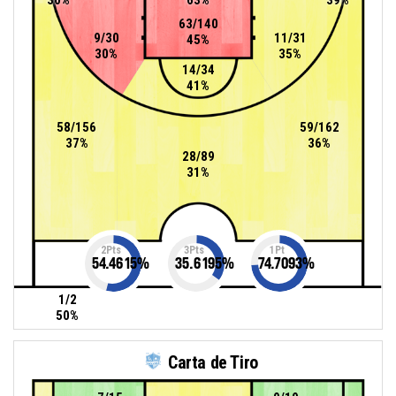
63/140
9/30
11/31
45%
30%
35%
14/34
41%
58/156
59/162
37%
36%
28/89
31%
2Pts
3Pts
1Pt
54.4615
%
35.6195
%
74.7093
%
1/2
50%
Carta de Tiro