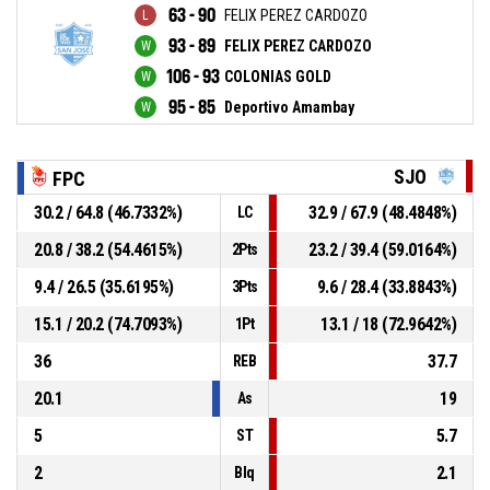
63 - 90
FELIX PEREZ CARDOZO
93 - 89
FELIX PEREZ CARDOZO
106 - 93
COLONIAS GOLD
95 - 85
Deportivo Amambay
SJO
FPC
30.2 / 64.8 (46.7332%)
32.9 / 67.9 (48.4848%)
LC
20.8 / 38.2 (54.4615%)
23.2 / 39.4 (59.0164%)
2Pts
9.4 / 26.5 (35.6195%)
9.6 / 28.4 (33.8843%)
3Pts
15.1 / 20.2 (74.7093%)
13.1 / 18 (72.9642%)
1Pt
36
37.7
REB
20.1
19
As
5
5.7
ST
2
2.1
Blq