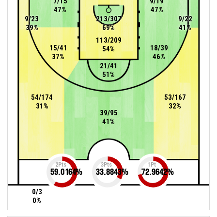
7/15
9/19
47%
47%
9/23
213/307
9/22
39%
69%
41%
113/209
15/41
18/39
54%
37%
46%
21/41
51%
54/174
53/167
31%
32%
39/95
41%
2Pts
3Pts
1Pt
59.0164
%
33.8843
%
72.9642
%
0/3
0%