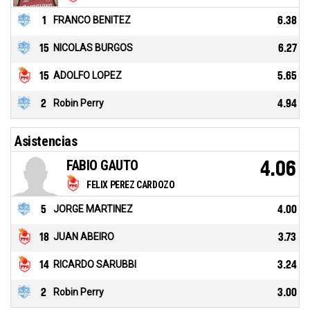
1
FRANCO BENITEZ
6.38
15
NICOLAS BURGOS
6.27
15
ADOLFO LOPEZ
5.65
2
Robin Perry
4.94
Asistencias
FABIO GAUTO
4.06
FELIX PEREZ CARDOZO
5
JORGE MARTINEZ
4.00
18
JUAN ABEIRO
3.73
14
RICARDO SARUBBI
3.24
2
Robin Perry
3.00