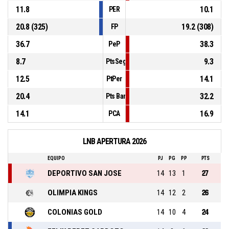
11.8
10.1
PER
20.8 (325)
19.2 (308)
FP
36.7
38.3
PeP
8.7
9.3
PtsSegCh
12.5
14.1
PtPer
20.4
32.2
Pts Banca
14.1
16.9
PCA
LNB APERTURA 2026
EQUIPO
PJ
PG
PP
PTS
DEPORTIVO SAN JOSE
14
13
1
27
OLIMPIA KINGS
14
12
2
26
COLONIAS GOLD
14
10
4
24