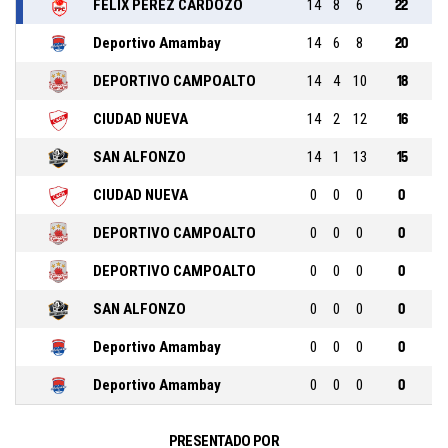
FELIX PEREZ CARDOZO
14
8
6
22
Deportivo Amambay
14
6
8
20
DEPORTIVO CAMPOALTO
14
4
10
18
CIUDAD NUEVA
14
2
12
16
SAN ALFONZO
14
1
13
15
CIUDAD NUEVA
0
0
0
0
DEPORTIVO CAMPOALTO
0
0
0
0
DEPORTIVO CAMPOALTO
0
0
0
0
SAN ALFONZO
0
0
0
0
Deportivo Amambay
0
0
0
0
Deportivo Amambay
0
0
0
0
PRESENTADO POR