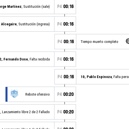
P4
00:16
orge Martinez
, Sustitución (sale)
P4
00:16
 Alcegaire
, Sustitución (ingresa)
P4
00:16
Tiempo muerto completo
P4
00:16
2, Fernando Dose
, Falta recibida
P4
00:16
10, Pablo Espinoza
, Falta pers
P4
00:20
Rebote ofensivo
P4
00:20
z
, Lanzamiento libre 2 de 2 Fallado