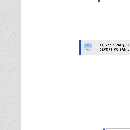
20, Robin Perry
, L
DEPORTIVO SAN J