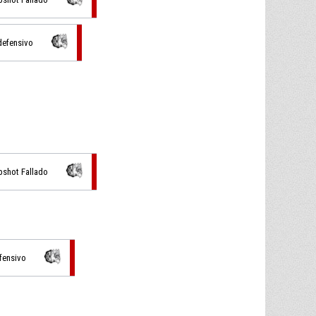
defensivo
pshot Fallado
fensivo