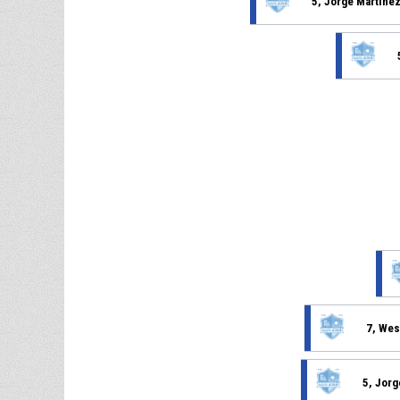
5, Jorge Martine
7, Wes
5, Jorg