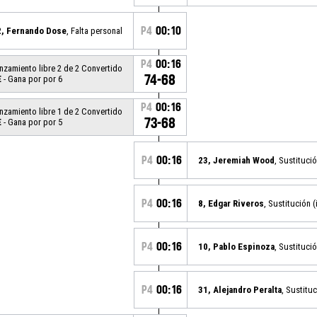
P4
00:10
2, Fernando Dose
, Falta personal
P4
00:16
anzamiento libre 2 de 2 Convertido
74-68
E
- Gana por por 6
P4
00:16
anzamiento libre 1 de 2 Convertido
73-68
E
- Gana por por 5
P4
00:16
23, Jeremiah Wood
, Sustitució
P4
00:16
8, Edgar Riveros
, Sustitución (
P4
00:16
10, Pablo Espinoza
, Sustitució
P4
00:16
31, Alejandro Peralta
, Sustituc