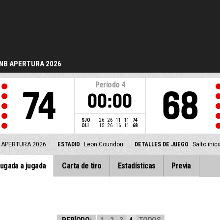
NB APERTURA 2026
Período
4
74
68
00:00
SJO
26
26
11
11
74
OLI
15
26
16
11
68
 APERTURA 2026
ESTADIO
Leon Coundou
DETALLES DE JUEGO
Salto inic
ugada a jugada
Carta de tiro
Estadísticas
Previa
PERÍODO:
1
2
3
4
TODOS