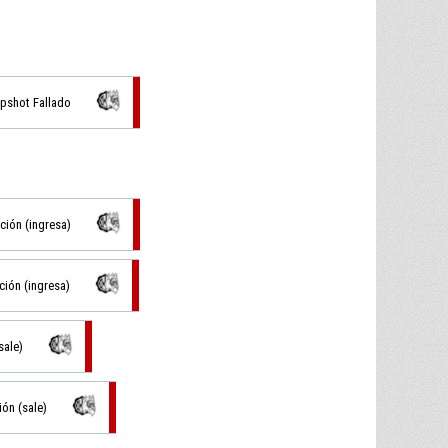
mpshot Fallado
ución (ingresa)
ción (ingresa)
sale)
ión (sale)