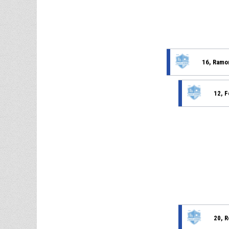
16, Ramo
12, 
20, R