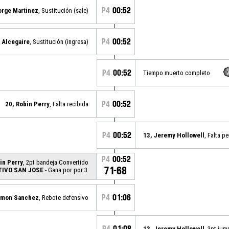
P4
00:52
orge Martinez
, Sustitución (sale)
P4
00:52
 Alcegaire
, Sustitución (ingresa)
P4
00:52
Tiempo muerto completo
P4
00:52
20, Robin Perry
, Falta recibida
P4
00:52
13, Jeremy Hollowell
, Falta p
P4
00:52
in Perry
, 2pt bandeja Convertido
71-68
TIVO SAN JOSE
- Gana por por 3
P4
01:06
amon Sanchez
, Rebote defensivo
P4
01:08
13, Jeremy Hollowell
, 3pt jum