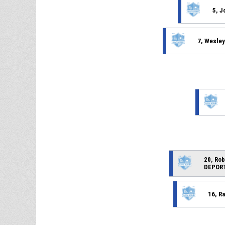
5, J
7, Wesley
20, Rob
DEPOR
16, R