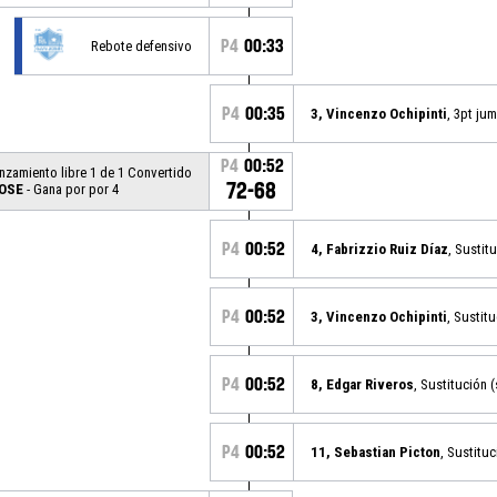
P4
00:33
Rebote defensivo
P4
00:35
3, Vincenzo Ochipinti
, 3pt ju
P4
00:52
anzamiento libre 1 de 1 Convertido
72-68
OSE
- Gana por por 4
P4
00:52
4, Fabrizzio Ruiz Díaz
, Sustit
P4
00:52
3, Vincenzo Ochipinti
, Sustitu
P4
00:52
8, Edgar Riveros
, Sustitución (
P4
00:52
11, Sebastian Picton
, Sustituc