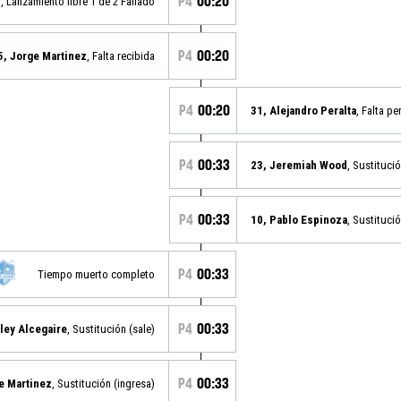
P4
00:20
z
, Lanzamiento libre 1 de 2 Fallado
P4
00:20
5, Jorge Martinez
, Falta recibida
P4
00:20
31, Alejandro Peralta
, Falta pe
P4
00:33
23, Jeremiah Wood
, Sustitució
P4
00:33
10, Pablo Espinoza
, Sustitució
P4
00:33
Tiempo muerto completo
P4
00:33
ley Alcegaire
, Sustitución (sale)
P4
00:33
e Martinez
, Sustitución (ingresa)