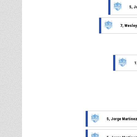
5, J
7, Wesley
1
5, Jorge Martine