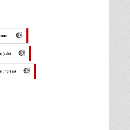
rsonal
n (sale)
n (ingresa)