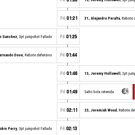
P4
01:21
31, Alejandro Peralta
, Rebote 
P4
01:25
n Sanchez
, 3pt jumpshot Fallado
P4
01:44
Fernando Dose
, Rebote defensivo
P4
01:46
13, Jeremy Hollowell
, 2pt jum
P4
01:49
Salto bola retenida
P4
02:11
23, Jeremiah Wood
, Rebote de
P4
02:13
obin Perry
, 3pt jumpshot Fallado