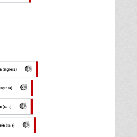
n (ingresa)
ingresa)
n (sale)
ión (sale)