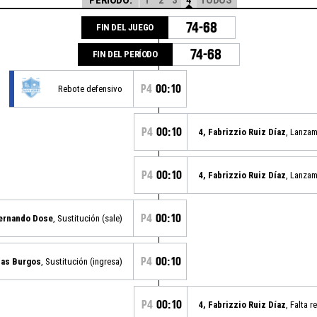
74-68
FIN DEL JUEGO
74-68
FIN DEL PERÍODO
P4
00:10
Rebote defensivo
P4
00:10
4, Fabrizzio Ruiz Díaz
, Lanzam
P4
00:10
4, Fabrizzio Ruiz Díaz
, Lanzam
P4
00:10
Fernando Dose
, Sustitución (sale)
P4
00:10
las Burgos
, Sustitución (ingresa)
P4
00:10
4, Fabrizzio Ruiz Díaz
, Falta r