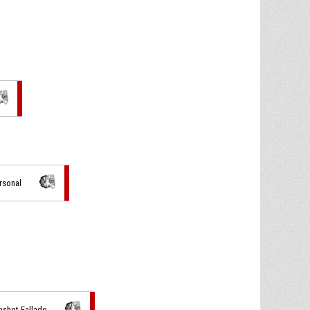
ersonal
pshot Fallado