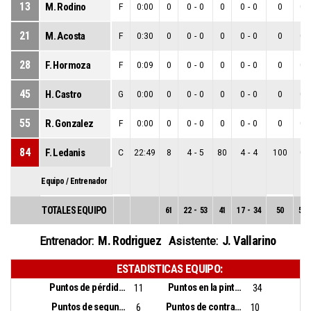
13
M. Rodino
F
0:00
0
0
-
0
0
0
-
0
0
0
-
21
M. Acosta
F
0:30
0
0
-
0
0
0
-
0
0
0
-
28
F. Hormoza
F
0:09
0
0
-
0
0
0
-
0
0
0
-
45
H. Castro
G
0:00
0
0
-
0
0
0
-
0
0
0
-
55
R. Gonzalez
F
0:00
0
0
-
0
0
0
-
0
0
0
-
84
F. Ledanis
C
22:49
8
4
-
5
80
4
-
4
100
0
-
Equipo / Entrenador
TOTALES EQUIPO
61
22
-
53
41
17
-
34
50
5
-
M. Rodriguez
J. Vallarino
Entrenador:
Asistente:
ESTADISTICAS EQUIPO:
Puntos de pérdidas:
Puntos en la pintura:
11
34
Puntos de segunda oportunidad:
Puntos de contra ataque:
6
10