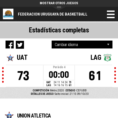
MOSTRAR OTROS JUEGOS
FEDERACION URUGUAYA DE BASKETBALL
Estadísticas completas
UAT
LAG
Período
4
73
61
00:00
UAT
24
11
14
24
73
LAG
14
16
16
15
61
COMPETICIÓN
Metro 2020
ESTADIO
CEFUBB
DETALLES DE JUEGO
Salto inicial: 21:15 09/10/20
UNION ATLETICA