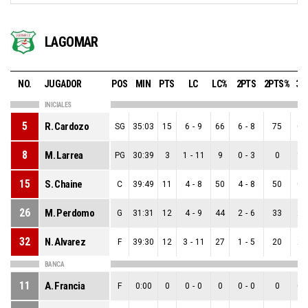
LAGOMAR
NO.
JUGADOR
POS
MIN
PTS
LC
LC%
2PTS
2PTS%
3P
INICIALES
5
R. Cardozo
SG
35:03
15
6
-
9
66
6
-
8
75
0
-
8
M. Larrea
PG
30:39
3
1
-
11
9
0
-
3
0
1
-
15
S. Chaine
C
39:49
11
4
-
8
50
4
-
8
50
0
-
26
M. Perdomo
G
31:31
12
4
-
9
44
2
-
6
33
2
-
32
N. Alvarez
F
39:30
12
3
-
11
27
1
-
5
20
2
-
BANCA
11
A. Francia
F
0:00
0
0
-
0
0
0
-
0
0
0
-