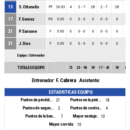
13
S. Ottonello
PF
26:03
4
2
-
7
28
2
-
7
28
0
-
17
F. Gomez
PG
0:00
0
0
-
0
0
0
-
0
0
0
-
21
P. Sansone
F
0:00
0
0
-
0
0
0
-
0
0
0
-
31
J. Dios
F
0:00
0
0
-
0
0
0
-
0
0
0
-
Equipo / Entrenador
TOTALES EQUIPO
73
23
-
58
39
17
-
43
39
6
-
F. Cabrera
Entrenador:
Asistente:
ESTADISTICAS EQUIPO:
Puntos de pérdidas:
Puntos en la pintura:
21
18
Puntos de segunda oportunidad:
Puntos de contra ataque:
2
4
Puntos de la banca:
Mayor ventaja:
7
13
Mayor corrida:
10