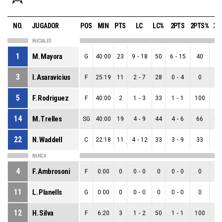
NO.
JUGADOR
POS
MIN
PTS
LC
LC%
2PTS
2PTS%
3P
INICIALES
1
M. Mayora
G
40:00
23
9
-
18
50
6
-
15
40
3
-
3
I. Asaravicius
F
25:19
11
2
-
7
28
0
-
4
0
2
-
5
F. Rodriguez
F
40:00
2
1
-
3
33
1
-
1
100
0
-
14
M. Trelles
SG
40:00
19
4
-
9
44
4
-
6
66
0
-
22
N. Waddell
C
22:18
11
4
-
12
33
3
-
9
33
1
-
BANCA
4
F. Ambrosoni
F
0:00
0
0
-
0
0
0
-
0
0
0
-
11
L. Planells
G
0:00
0
0
-
0
0
0
-
0
0
0
-
12
H. Silva
F
6:20
3
1
-
2
50
1
-
1
100
0
-