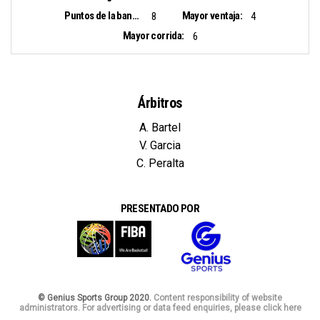
Puntos de la banca:
Mayor ventaja:
8
4
Mayor corrida:
6
Árbitros
A. Bartel
V. Garcia
C. Peralta
PRESENTADO POR
© Genius Sports Group 2020.
Content responsibility of website
administrators. For advertising or data feed enquiries, please click here