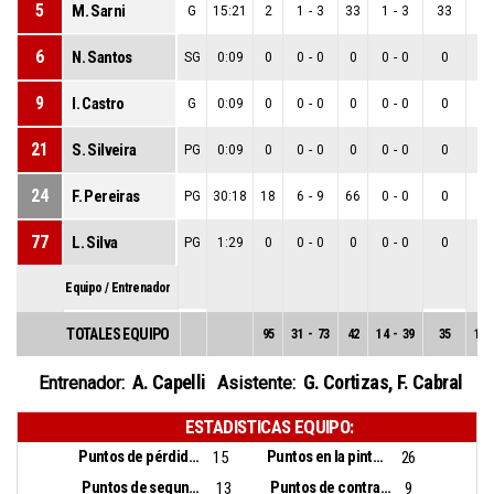
5
M. Sarni
G
15:21
2
1
-
3
33
1
-
3
33
0
6
N. Santos
SG
0:09
0
0
-
0
0
0
-
0
0
0
9
I. Castro
G
0:09
0
0
-
0
0
0
-
0
0
0
21
S. Silveira
PG
0:09
0
0
-
0
0
0
-
0
0
0
24
F. Pereiras
PG
30:18
18
6
-
9
66
0
-
0
0
6
77
L. Silva
PG
1:29
0
0
-
0
0
0
-
0
0
0
Equipo / Entrenador
TOTALES EQUIPO
95
31
-
73
42
14
-
39
35
17
A. Capelli
G. Cortizas
,
F. Cabral
Entrenador:
Asistente:
ESTADISTICAS EQUIPO:
Puntos de pérdidas:
Puntos en la pintura:
15
26
Puntos de segunda oportunidad:
Puntos de contra ataque:
13
9