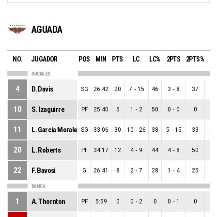
AGUADA
NO.
JUGADOR
POS
MIN
PTS
LC
LC%
2PTS
2PTS%
3P
INICIALES
4
D. Davis
SG
26:42
20
7
-
15
46
3
-
8
37
4
10
S. Izaguirre
PF
25:40
5
1
-
2
50
0
-
0
0
1
11
L. Garcia Morales
SG
33:06
30
10
-
26
38
5
-
15
33
5
-
20
L. Roberts
PF
34:17
12
4
-
9
44
4
-
8
50
0
22
F. Bavosi
G
26:41
8
2
-
7
28
1
-
4
25
1
BANCA
1
A. Thornton
PF
5:59
0
0
-
2
0
0
-
1
0
0