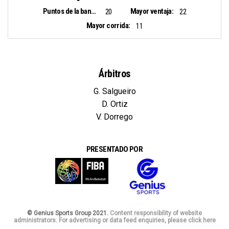
Puntos de la banca:
Mayor ventaja:
20
22
Mayor corrida:
11
Árbitros
G. Salgueiro
D. Ortiz
V. Dorrego
PRESENTADO POR
© Genius Sports Group 2021.
Content responsibility of website
administrators. For advertising or data feed enquiries, please click here