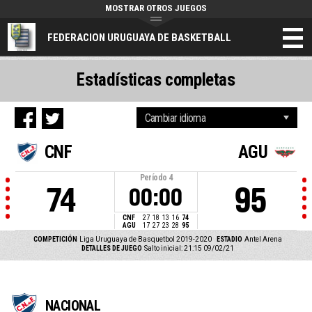
MOSTRAR OTROS JUEGOS
FEDERACION URUGUAYA DE BASKETBALL
Estadísticas completas
CNF
AGU
Período
4
74
95
00:00
CNF
27
18
13
16
74
AGU
17
27
23
28
95
COMPETICIÓN
Liga Uruguaya de Basquetbol 2019-2020
ESTADIO
Antel Arena
DETALLES DE JUEGO
Salto inicial: 21:15 09/02/21
NACIONAL