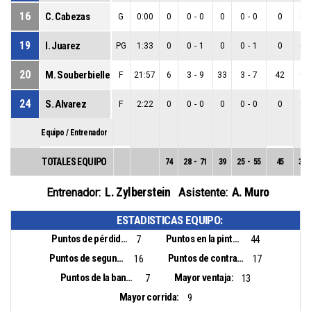
16
C. Cabezas
G
0:00
0
0
-
0
0
0
-
0
0
0
-
19
I. Juarez
PG
1:33
0
0
-
1
0
0
-
1
0
0
-
20
M. Souberbielle
F
21:57
6
3
-
9
33
3
-
7
42
0
-
24
S. Alvarez
F
2:22
0
0
-
0
0
0
-
0
0
0
-
Equipo / Entrenador
TOTALES EQUIPO
74
28
-
71
39
25
-
55
45
3
-
L. Zylberstein
A. Muro
Entrenador:
Asistente:
ESTADISTICAS EQUIPO:
Puntos de pérdidas:
Puntos en la pintura:
7
44
Puntos de segunda oportunidad:
Puntos de contra ataque:
16
17
Puntos de la banca:
Mayor ventaja:
7
13
Mayor corrida:
9