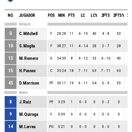
NO.
JUGADOR
POS
MIN
PTS
LC
LC%
2PTS
2PTS%
3P
INICIALES
0
C. Mitchell
F
28:28
11
4
-
10
40
4
-
8
50
0
-
10
S. Moglia
F
38:27
11
4
-
14
28
2
-
7
28
2
-
13
M. Romero
G
34:39
8
4
-
12
33
4
-
10
40
0
-
15
H. Passos
C
33:24
18
7
-
11
63
7
-
11
63
0
-
45
D. Morrison
PF
30:11
19
6
-
11
54
5
-
9
55
1
-
BANCA
8
J. Ruiz
PF
3:29
1
0
-
3
0
0
-
2
0
0
-
9
M. Quiroga
F
0:09
0
0
-
0
0
0
-
0
0
0
-
14
M. Larrea
PG
5:21
0
0
-
0
0
0
-
0
0
0
-