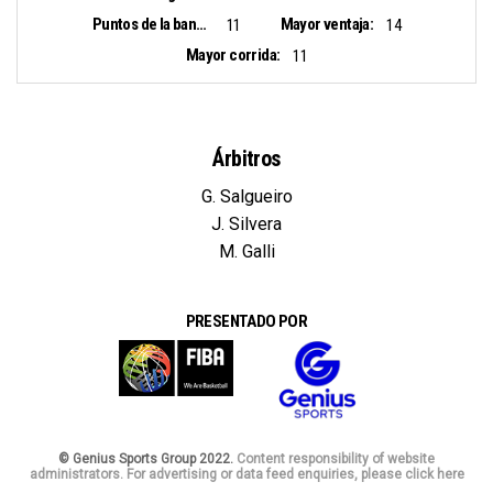
Puntos de la banca:
Mayor ventaja:
11
14
Mayor corrida:
11
Árbitros
G. Salgueiro
J. Silvera
M. Galli
PRESENTADO POR
© Genius Sports Group 2022.
Content responsibility of website
administrators. For advertising or data feed enquiries, please click here