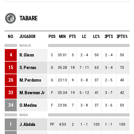
TABARE
NO.
JUGADOR
POS
MIN
PTS
LC
LC%
2PTS
2PTS%
3
INICIALES
4
R. Glenn
C
35:01
5
2
-
4
50
2
-
4
50
0
15
S. Pernas
G
35:28
18
7
-
11
63
3
-
4
75
4
26
M. Perdomo
G
23:13
9
3
-
8
37
2
-
5
40
1
33
M. Bowman Jr
F
35:34
19
5
-
12
41
3
-
7
42
2
34
O. Medina
F
23:06
7
3
-
8
37
3
-
6
50
0
BANCA
1
J. Abdala
PF
4:53
2
1
-
1
100
1
-
1
100
0