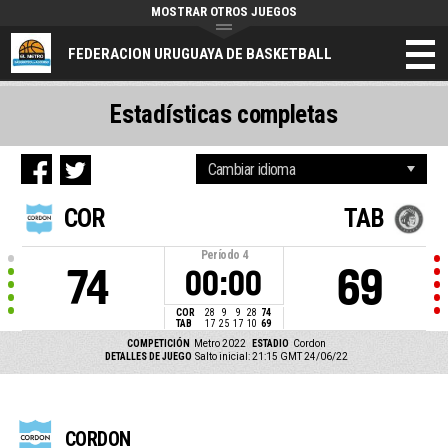
MOSTRAR OTROS JUEGOS
FEDERACION URUGUAYA DE BASKETBALL
Estadísticas completas
COR
TAB
Período
4
74
69
00:00
COR
28
9
9
28
74
TAB
17
25
17
10
69
COMPETICIÓN
Metro 2022
ESTADIO
Cordon
DETALLES DE JUEGO
Salto inicial: 21:15 GMT 24/06/22
CORDON