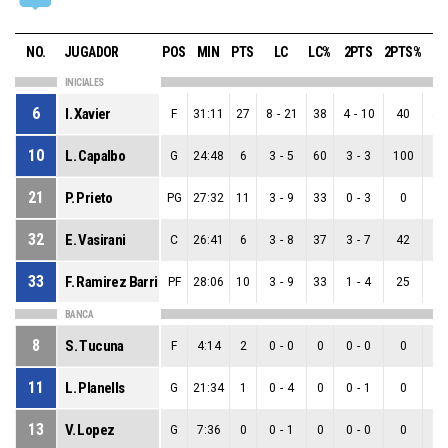
NO.
JUGADOR
POS
MIN
PTS
LC
LC%
2PTS
2PTS%
3P
INICIALES
6
I. Xavier
F
31:11
27
8
-
21
38
4
-
10
40
4
-
10
L. Capalbo
G
24:48
6
3
-
5
60
3
-
3
100
0
21
P. Prieto
PG
27:32
11
3
-
9
33
0
-
3
0
3
32
E. Vasirani
C
26:41
6
3
-
8
37
3
-
7
42
0
33
F. Ramirez Barrios
PF
28:06
10
3
-
9
33
1
-
4
25
2
BANCA
8
S. Tucuna
F
4:14
2
0
-
0
0
0
-
0
0
0
11
L. Planells
G
21:34
1
0
-
4
0
0
-
1
0
0
13
V. Lopez
G
7:36
0
0
-
1
0
0
-
0
0
0