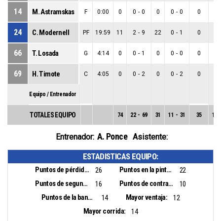
14
M. Astramskas
F
0:00
0
0
-
0
0
0
-
0
0
0
24
C. Modernell
PF
19:59
11
2
-
9
22
0
-
1
0
2
66
T. Losada
G
4:14
0
0
-
1
0
0
-
0
0
0
69
H. Timote
C
4:05
0
0
-
2
0
0
-
2
0
0
Equipo / Entrenador
TOTALES EQUIPO
74
22
-
69
31
11
-
31
35
11
A. Ponce
Entrenador:
Asistente:
ESTADISTICAS EQUIPO:
Puntos de pérdidas:
Puntos en la pintura:
26
22
Puntos de segunda oportunidad:
Puntos de contra ataque:
16
10
Puntos de la banca:
Mayor ventaja:
14
12
Mayor corrida:
14