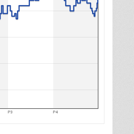
P3
P4