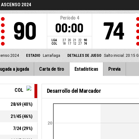
E ASCENSO 2024
Período
4
90
74
00:00
LGA
27
20
21
22
90
COL
18
17
12
27
74
censo 2024
ESTADIO
Larrañaga
DETALLES DE JUEGO
Salto inicial: 20:15
ugada a jugada
Carta de tiro
Estadísticas
Previa
COL
Desarrollo del Marcador
28
/
69
(
40
%)
21
/
45
(
46
%)
20
7
/
24
(
29
%)