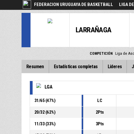
FEDERACION URUGUAYA DE BASKETBALL
LIGA D
LARRAÑAGA
COMPETICIÓN
Liga de As
Resumen
Estadísticas completas
Líderes
J
LGA
31
/
65
(
47
%)
LC
20
/
32
(
62
%)
2Pts
11
/
33
(
33
%)
3Pts