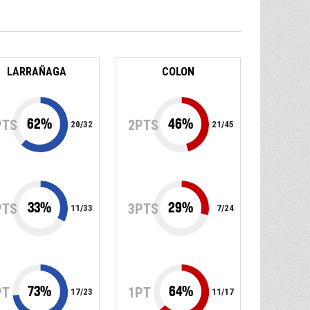
LARRAÑAGA
COLON
62
%
46
%
PTS
2PTS
20
/
32
21
/
45
33
%
29
%
PTS
3PTS
11
/
33
7
/
24
73
%
64
%
PT
1PT
17
/
23
11
/
17