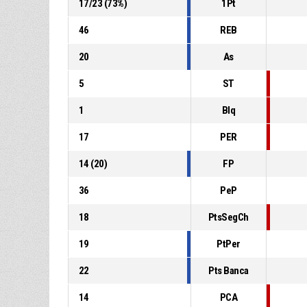
17
/
23
(
73
%)
1Pt
46
REB
20
As
5
ST
1
Blq
17
PER
14
(
20
)
FP
36
PeP
18
PtsSegCh
19
PtPer
22
Pts Banca
14
PCA