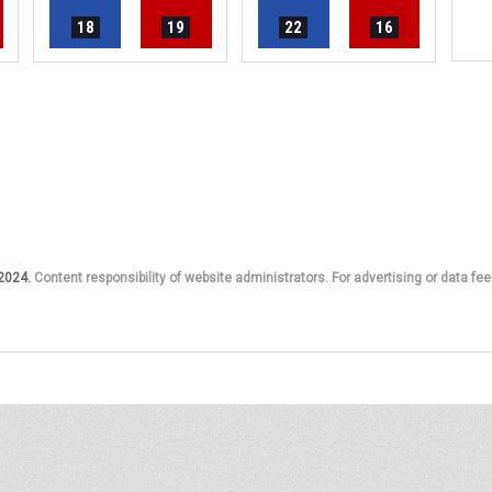
18
19
22
16
 2024.
Content responsibility of website administrators. For advertising or data fee