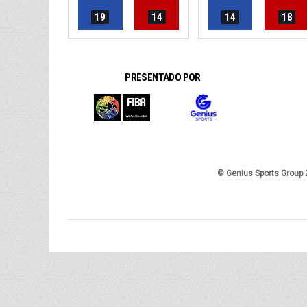
19
14
14
18
PRESENTADO POR
© Genius Sports Group