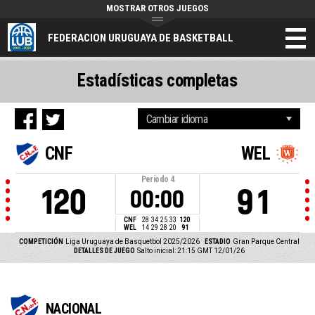
MOSTRAR OTROS JUEGOS
FEDERACION URUGUAYA DE BASKETBALL
Estadísticas completas
CNF
WEL
Período
4
120
91
00:00
CNF
28
34
25
33
120
WEL
14
29
28
20
91
COMPETICIÓN
Liga Uruguaya de Basquetbol 2025/2026
ESTADIO
Gran Parque Central
DETALLES DE JUEGO
Salto inicial: 21:15 GMT 12/01/26
NACIONAL