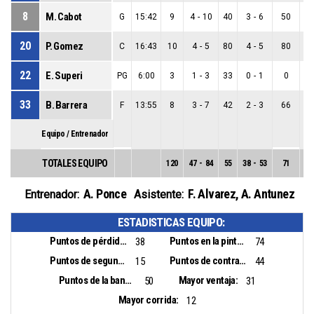
8
M. Cabot
G
15:42
9
4
-
10
40
3
-
6
50
1
20
P. Gomez
C
16:43
10
4
-
5
80
4
-
5
80
0
22
E. Superi
PG
6:00
3
1
-
3
33
0
-
1
0
1
33
B. Barrera
F
13:55
8
3
-
7
42
2
-
3
66
1
Equipo / Entrenador
TOTALES EQUIPO
120
47
-
84
55
38
-
53
71
9
A. Ponce
F. Alvarez
,
A. Antunez
Entrenador:
Asistente:
ESTADISTICAS EQUIPO:
Puntos de pérdidas:
Puntos en la pintura:
38
74
Puntos de segunda oportunidad:
Puntos de contra ataque:
15
44
Puntos de la banca:
Mayor ventaja:
50
31
Mayor corrida:
12