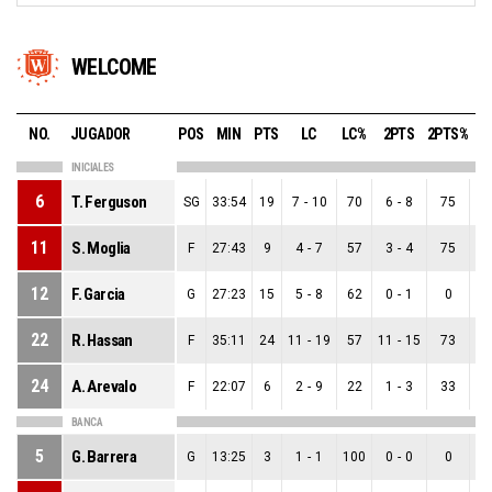
WELCOME
NO.
JUGADOR
POS
MIN
PTS
LC
LC%
2PTS
2PTS%
3
INICIALES
6
T. Ferguson
SG
33:54
19
7
-
10
70
6
-
8
75
1
11
S. Moglia
F
27:43
9
4
-
7
57
3
-
4
75
1
12
F. Garcia
G
27:23
15
5
-
8
62
0
-
1
0
5
22
R. Hassan
F
35:11
24
11
-
19
57
11
-
15
73
0
24
A. Arevalo
F
22:07
6
2
-
9
22
1
-
3
33
1
BANCA
5
G. Barrera
G
13:25
3
1
-
1
100
0
-
0
0
1