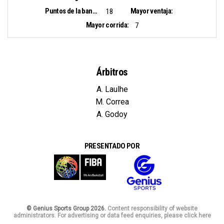
Puntos de la banca:
Mayor ventaja:
18
Mayor corrida:
7
Árbitros
A. Laulhe
M. Correa
A. Godoy
PRESENTADO POR
© Genius Sports Group 2026.
Content responsibility of website
administrators. For advertising or data feed enquiries, please click here