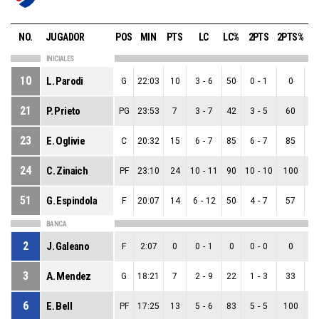
NO.
JUGADOR
POS
MIN
PTS
LC
LC%
2PTS
2PTS%
3
INICIALES
10
L. Parodi
G
22:03
10
3
-
6
50
0
-
1
0
3
21
P. Prieto
PG
23:53
7
3
-
7
42
3
-
5
60
0
23
E. Oglivie
C
20:32
15
6
-
7
85
6
-
7
85
0
24
C. Zinaich
PF
23:10
24
10
-
11
90
10
-
10
100
0
51
G. Espindola
F
20:07
14
6
-
12
50
4
-
7
57
2
BANCA
2
J. Galeano
F
2:07
0
0
-
1
0
0
-
0
0
0
3
A. Mendez
G
18:21
7
2
-
9
22
1
-
3
33
1
6
E. Bell
PF
17:25
13
5
-
6
83
5
-
5
100
0