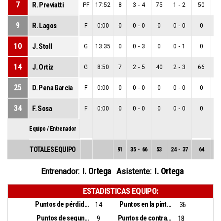
7
R. Previatti
PF
17:52
8
3
-
4
75
1
-
2
50
2
9
R. Lagos
F
0:00
0
0
-
0
0
0
-
0
0
0
10
J. Stoll
G
13:35
0
0
-
3
0
0
-
1
0
0
14
J. Ortiz
G
8:50
7
2
-
5
40
2
-
3
66
0
25
D. Pena Garcia
F
0:00
0
0
-
0
0
0
-
0
0
0
34
F. Sosa
F
0:00
0
0
-
0
0
0
-
0
0
0
Equipo / Entrenador
TOTALES EQUIPO
91
35
-
66
53
24
-
37
64
11
I. Ortega
I. Ortega
Entrenador:
Asistente:
ESTADISTICAS EQUIPO:
Puntos de pérdidas:
Puntos en la pintura:
14
36
Puntos de segunda oportunidad:
Puntos de contra ataque:
9
18