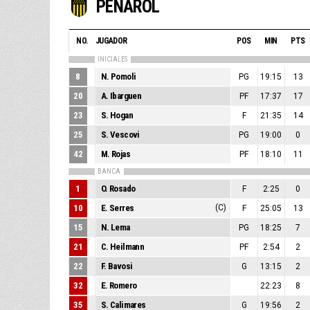
PEÑAROL
NO.
JUGADOR
POS
MIN
PTS
INICIALES
8
N. Pomoli
PG
19:15
13
20
A. Ibarguen
PF
17:37
17
23
S. Hogan
F
21:35
14
25
S. Vescovi
PG
19:00
0
42
M. Rojas
PF
18:10
11
BANCA
1
O. Rosado
F
2:25
0
10
E. Serres
(C)
F
25:05
13
15
N. Lema
PG
18:25
7
21
C. Heilmann
PF
2:54
2
22
F. Bavosi
G
13:15
2
32
E. Romero
22:23
8
35
S. Calimares
G
19:56
2