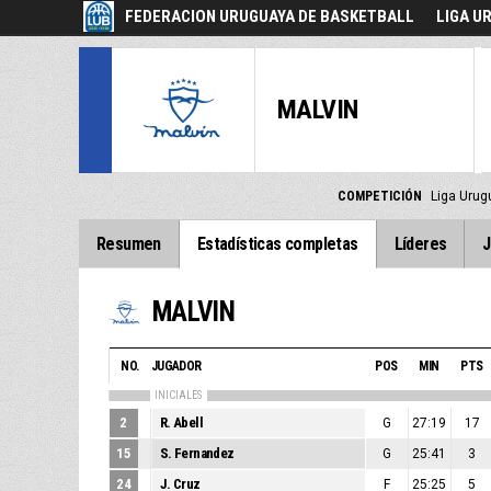
FEDERACION URUGUAYA DE BASKETBALL
LIGA U
MALVIN
COMPETICIÓN
Liga Urug
Resumen
Estadísticas completas
Líderes
J
MALVIN
NO.
JUGADOR
POS
MIN
PTS
INICIALES
2
R. Abell
G
27:19
17
15
S. Fernandez
G
25:41
3
24
J. Cruz
F
25:25
5