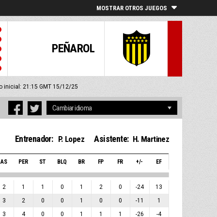
MOSTRAR OTROS JUEGOS
PEÑAROL
o inicial: 21:15 GMT 15/12/25
Entrenador:
Asistente:
P. Lopez
H. Martinez
AS
PER
ST
BLQ
BR
FP
FR
+/-
EF
2
1
1
0
1
2
0
-24
13
3
2
0
0
1
0
0
-11
1
3
4
0
0
1
1
1
-26
-4