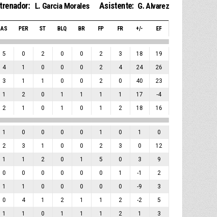
trenador:
Asistente:
L. Garcia Morales
G. Alvarez
AS
PER
ST
BLQ
BR
FP
FR
+/-
EF
5
0
2
0
0
2
3
18
19
4
1
0
0
0
2
4
24
26
3
1
1
0
0
2
0
40
23
1
2
0
1
1
1
1
17
-4
2
1
0
1
0
1
2
18
16
1
0
0
0
0
1
0
1
0
2
3
1
0
0
2
3
0
12
1
1
2
0
1
5
0
3
9
0
0
0
0
0
0
1
-1
2
1
1
0
0
0
0
0
-9
3
0
4
1
2
1
1
2
-2
5
1
1
0
1
1
1
2
1
3