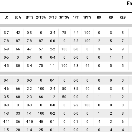
En
LC
LC%
2PTS
2PTS%
3PTS
3PTS%
1PT
1PT%
RO
RD
REB
3
-
7
42
0
-
3
0
3
-
4
75
4
-
4
100
0
3
3
7
-
8
87
7
-
8
87
0
-
0
0
3
-
3
100
2
5
7
6
-
9
66
4
-
7
57
2
-
2
100
0
-
0
0
3
6
9
0
-
5
0
0
-
1
0
0
-
4
0
0
-
0
0
0
1
1
4
-
5
80
3
-
4
75
1
-
1
100
2
-
3
66
0
5
5
0
-
1
0
0
-
0
0
0
-
1
0
0
-
0
0
0
0
0
4
-
6
66
2
-
2
100
2
-
4
50
3
-
5
60
0
3
3
3
-
5
60
2
-
3
66
1
-
2
50
0
-
0
0
1
1
2
0
-
0
0
0
-
0
0
0
-
0
0
2
-
2
100
0
0
0
1
-
3
33
1
-
1
100
0
-
2
0
0
-
0
0
1
2
3
4
-
11
36
4
-
10
40
0
-
1
0
0
-
1
0
4
2
6
1
-
5
20
1
-
4
25
0
-
1
0
0
-
0
0
0
4
4