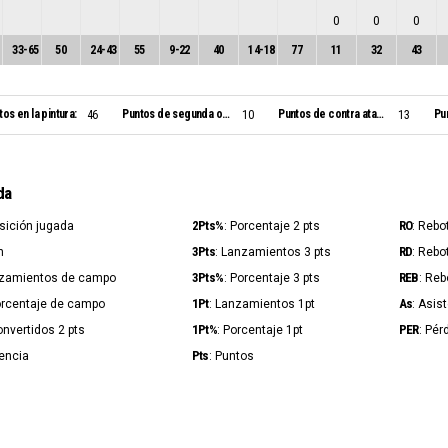
0
0
0
33
-
65
50
24
-
43
55
9
-
22
40
14
-
18
77
11
32
43
tos en la pintura:
Puntos de segunda oportunidad:
Puntos de contra ataque:
Pu
46
10
13
da
2Pts%
RO
osición jugada
: Porcentaje 2 pts
: Rebo
3Pts
RD
n
: Lanzamientos 3 pts
: Rebo
3Pts%
REB
nzamientos de campo
: Porcentaje 3 pts
: Reb
1Pt
As
orcentaje de campo
: Lanzamientos 1pt
: Asis
1Pt%
PER
onvertidos 2 pts
: Porcentaje 1pt
: Pér
Pts
iencia
: Puntos