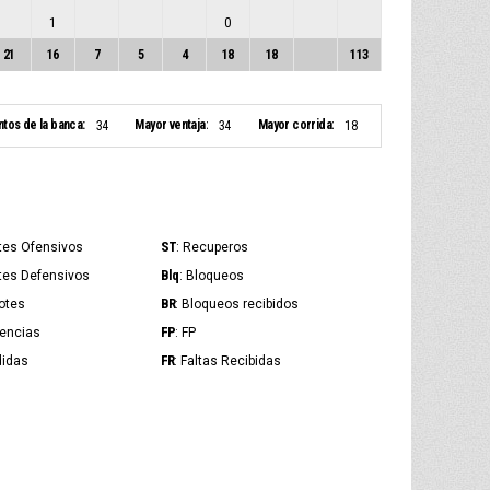
1
0
21
16
7
5
4
18
18
113
ntos de la banca:
Mayor ventaja:
Mayor corrida:
34
34
18
ST
tes Ofensivos
: Recuperos
Blq
tes Defensivos
: Bloqueos
BR
otes
: Bloqueos recibidos
FP
tencias
: FP
FR
didas
: Faltas Recibidas