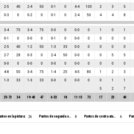
2
-
5
40
2
-
4
50
0
-
1
0
4
-
4
100
2
3
5
0
-
3
0
0
-
2
0
0
-
1
0
2
-
4
50
4
4
8
3
-
4
75
3
-
4
75
0
-
0
0
0
-
0
0
1
0
1
0
-
1
0
0
-
0
0
0
-
1
0
0
-
0
0
0
0
0
2
-
5
40
1
-
2
50
1
-
3
33
0
-
0
0
0
0
0
2
-
7
28
0
-
3
0
2
-
4
50
0
-
0
0
0
5
5
0
-
0
0
0
-
0
0
0
-
0
0
0
-
0
0
0
0
0
4
-
8
50
3
-
4
75
1
-
4
25
4
-
5
80
1
2
3
1
-
3
33
1
-
3
33
0
-
0
0
0
-
0
0
0
1
1
5
2
7
25
-
73
34
19
-
40
47
6
-
33
18
11
-
15
73
17
23
40
ntos en la pintura:
Puntos de segunda oportunidad:
Puntos de contra ataque:
Pun
26
8
6