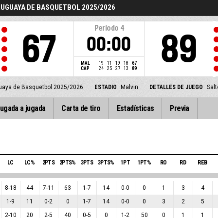
RUGUAYA DE BASQUETBOL 2025/2026
Período
4
67
89
00:00
MAL
19
11
19
18
67
CAP
24
25
27
13
89
uaya de Basquetbol 2025/2026
ESTADIO
Malvin
DETALLES DE JUEGO
Salt
ugada a jugada
Carta de tiro
Estadísticas
Previa
LC
LC%
2PTS
2PTS%
3PTS
3PTS%
1PT
1PT%
RO
RD
REB
8
-
18
44
7
-
11
63
1
-
7
14
0
-
0
0
1
3
4
1
-
9
11
0
-
2
0
1
-
7
14
0
-
0
0
3
2
5
2
-
10
20
2
-
5
40
0
-
5
0
1
-
2
50
0
1
1