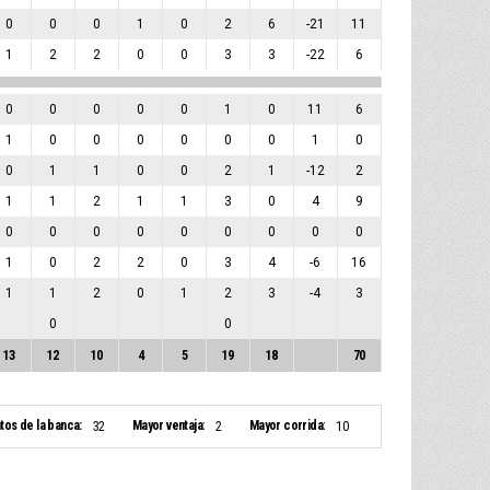
0
0
0
1
0
2
6
-21
11
1
2
2
0
0
3
3
-22
6
0
0
0
0
0
1
0
11
6
1
0
0
0
0
0
0
1
0
0
1
1
0
0
2
1
-12
2
1
1
2
1
1
3
0
4
9
0
0
0
0
0
0
0
0
0
1
0
2
2
0
3
4
-6
16
1
1
2
0
1
2
3
-4
3
0
0
13
12
10
4
5
19
18
70
tos de la banca:
Mayor ventaja:
Mayor corrida:
32
2
10