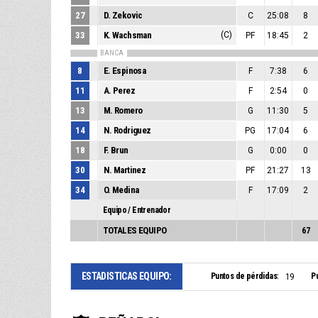
27
D. Zekovic
C
25:08
8
33
K. Wachsman
(C)
PF
18:45
2
BANCA
8
E. Espinosa
F
7:38
6
11
A. Perez
F
2:54
0
13
M. Romero
G
11:30
5
14
N. Rodriguez
PG
17:04
6
18
F. Brun
G
0:00
0
30
N. Martinez
PF
21:27
13
34
O. Medina
F
17:09
2
Equipo / Entrenador
TOTALES EQUIPO
67
ESTADISTICAS EQUIPO:
Puntos de pérdidas:
Pu
19