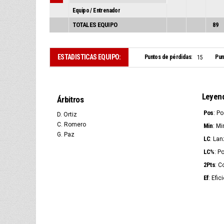
Equipo / Entrenador
TOTALES EQUIPO
89
ESTADISTICAS EQUIPO:
Puntos de pérdidas:
Pun
15
Leyen
Árbitros
Pos
: P
D. Ortiz
C. Romero
Min
: Mi
G. Paz
LC
: La
LC%
: P
2Pts
: C
Ef
: Efic