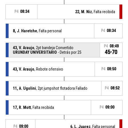
P4
08:34
22, M. Niz
, Falta recibida
8, J. Haretche
, Falta personal
P4
08:34
P4
08:49
43, V. Araujo
, 2pt bandeja Convertido
45-70
URUNDAY UNIVERSITARIO
- Detrás por 25
43, V. Araujo
, Rebote ofensivo
P4
08:50
11, A. Ugolini
, 2pt jumpshot flotadora Fallado
P4
08:52
17, R. Mott
, Falta recibida
P4
09:00
P4
09:00
6, L. Juarez
, Falta personal