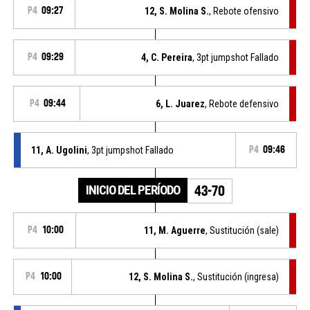
P4
09:27
12, S. Molina S.
, Rebote ofensivo
P4
09:29
4, C. Pereira
, 3pt jumpshot Fallado
P4
09:44
6, L. Juarez
, Rebote defensivo
11, A. Ugolini
, 3pt jumpshot Fallado
P4
09:46
INICIO DEL PERÍODO
43-70
P4
10:00
11, M. Aguerre
, Sustitución (sale)
P4
10:00
12, S. Molina S.
, Sustitución (ingresa)