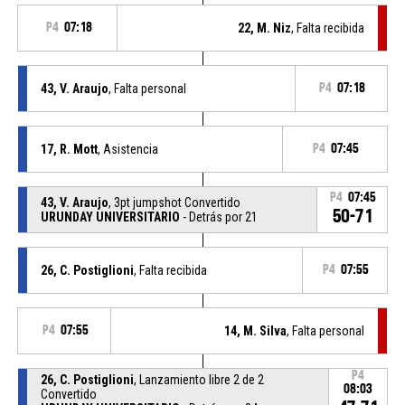
P4
07:18
22, M. Niz
, Falta recibida
43, V. Araujo
, Falta personal
P4
07:18
17, R. Mott
, Asistencia
P4
07:45
P4
07:45
43, V. Araujo
, 3pt jumpshot Convertido
50-71
URUNDAY UNIVERSITARIO
- Detrás por 21
26, C. Postiglioni
, Falta recibida
P4
07:55
P4
07:55
14, M. Silva
, Falta personal
P4
26, C. Postiglioni
, Lanzamiento libre 2 de 2
08:03
Convertido