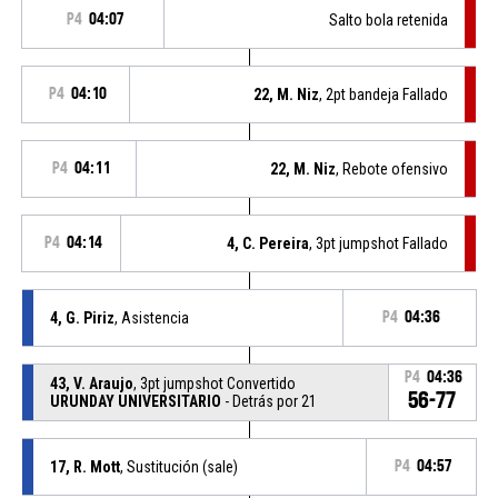
P4
04:07
Salto bola retenida
P4
04:10
22, M. Niz
, 2pt bandeja Fallado
P4
04:11
22, M. Niz
, Rebote ofensivo
P4
04:14
4, C. Pereira
, 3pt jumpshot Fallado
4, G. Piriz
, Asistencia
P4
04:36
P4
04:36
43, V. Araujo
, 3pt jumpshot Convertido
56-77
URUNDAY UNIVERSITARIO
- Detrás por 21
17, R. Mott
, Sustitución (sale)
P4
04:57