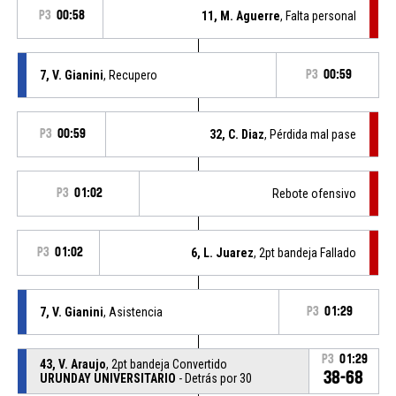
P3
00:58
11, M. Aguerre
, Falta personal
7, V. Gianini
, Recupero
P3
00:59
P3
00:59
32, C. Diaz
, Pérdida mal pase
P3
01:02
Rebote ofensivo
P3
01:02
6, L. Juarez
, 2pt bandeja Fallado
7, V. Gianini
, Asistencia
P3
01:29
P3
01:29
43, V. Araujo
, 2pt bandeja Convertido
38-68
URUNDAY UNIVERSITARIO
- Detrás por 30