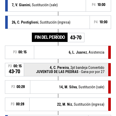
7, V. Gianini
, Sustitución (sale)
P4
10:00
26, C. Postiglioni
, Sustitución (ingresa)
P4
10:00
FIN DEL PERÍODO
43-70
P3
00:15
6, L. Juarez
, Asistencia
P3
00:15
4, C. Pereira
, 2pt bandeja Convertido
43-70
JUVENTUD DE LAS PIEDRAS
- Gana por por 27
P3
00:28
14, M. Silva
, Sustitución (sale)
P3
00:28
22, M. Niz
, Sustitución (ingresa)