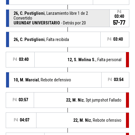
P4
26, C. Postiglioni
, Lanzamiento libre 1 de 2
03:40
Convertido
57-77
URUNDAY UNIVERSITARIO
- Detrás por 20
26, C. Postiglioni
, Falta recibida
P4
03:40
P4
03:40
12, S. Molina S.
, Falta personal
10, M. Marcial
, Rebote defensivo
P4
03:54
P4
03:57
22, M. Niz
, 3pt jumpshot Fallado
P4
04:07
22, M. Niz
, Rebote ofensivo