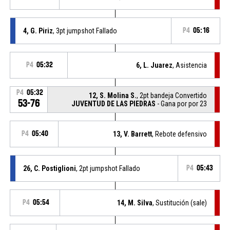
4, G. Piriz
, 3pt jumpshot Fallado
P4
05:16
P4
05:32
6, L. Juarez
, Asistencia
P4
05:32
12, S. Molina S.
, 2pt bandeja Convertido
53-76
JUVENTUD DE LAS PIEDRAS
- Gana por por 23
P4
05:40
13, V. Barrett
, Rebote defensivo
26, C. Postiglioni
, 2pt jumpshot Fallado
P4
05:43
P4
05:54
14, M. Silva
, Sustitución (sale)