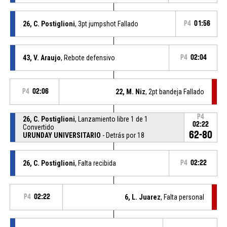
26, C. Postiglioni
, 3pt jumpshot Fallado
P4
01:56
43, V. Araujo
, Rebote defensivo
P4
02:04
P4
02:06
22, M. Niz
, 2pt bandeja Fallado
P4
26, C. Postiglioni
, Lanzamiento libre 1 de 1
02:22
Convertido
62-80
URUNDAY UNIVERSITARIO
- Detrás por 18
26, C. Postiglioni
, Falta recibida
P4
02:22
P4
02:22
6, L. Juarez
, Falta personal