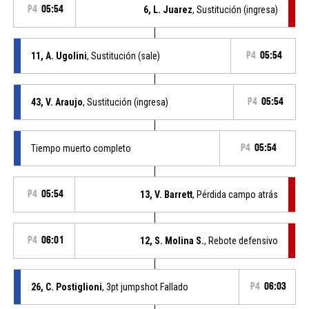
P4
05:54
6, L. Juarez
, Sustitución (ingresa)
11, A. Ugolini
, Sustitución (sale)
P4
05:54
43, V. Araujo
, Sustitución (ingresa)
P4
05:54
Tiempo muerto completo
P4
05:54
P4
05:54
13, V. Barrett
, Pérdida campo atrás
P4
06:01
12, S. Molina S.
, Rebote defensivo
26, C. Postiglioni
, 3pt jumpshot Fallado
P4
06:03