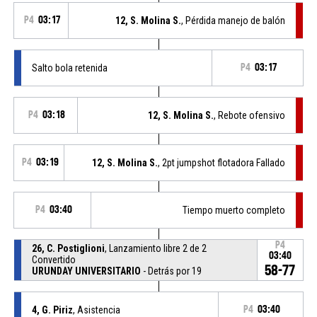
P4
03:17
12, S. Molina S.
, Pérdida manejo de balón
Salto bola retenida
P4
03:17
P4
03:18
12, S. Molina S.
, Rebote ofensivo
P4
03:19
12, S. Molina S.
, 2pt jumpshot flotadora Fallado
P4
03:40
Tiempo muerto completo
P4
26, C. Postiglioni
, Lanzamiento libre 2 de 2
03:40
Convertido
58-77
URUNDAY UNIVERSITARIO
- Detrás por 19
4, G. Piriz
, Asistencia
P4
03:40