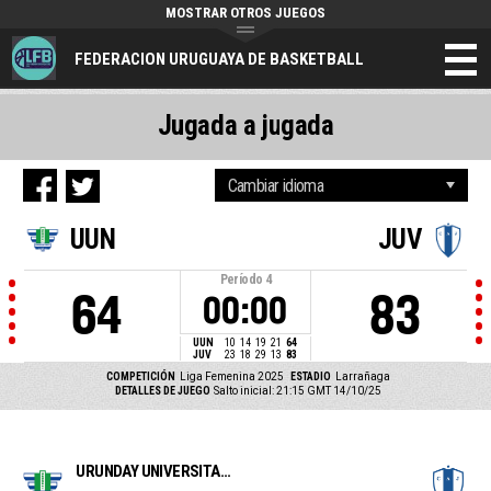
MOSTRAR OTROS JUEGOS
FEDERACION URUGUAYA DE BASKETBALL
Jugada a jugada
UUN
JUV
Período
4
64
83
00:00
UUN
10
14
19
21
64
JUV
23
18
29
13
83
COMPETICIÓN
Liga Femenina 2025
ESTADIO
Larrañaga
DETALLES DE JUEGO
Salto inicial: 21:15 GMT 14/10/25
URUNDAY UNIVERSITARIO