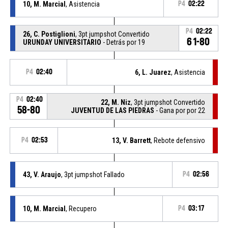
10, M. Marcial
, Asistencia
P4
02:22
P4
02:22
26, C. Postiglioni
, 3pt jumpshot Convertido
61-80
URUNDAY UNIVERSITARIO
- Detrás por 19
P4
02:40
6, L. Juarez
, Asistencia
P4
02:40
22, M. Niz
, 3pt jumpshot Convertido
58-80
JUVENTUD DE LAS PIEDRAS
- Gana por por 22
P4
02:53
13, V. Barrett
, Rebote defensivo
43, V. Araujo
, 3pt jumpshot Fallado
P4
02:56
10, M. Marcial
, Recupero
P4
03:17