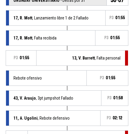
URUNDAY UNIVERSITARIO
- Detrás por 31
17, R. Mott
, Lanzamiento libre 1 de 2 Fallado
P3
01:55
17, R. Mott
, Falta recibida
P3
01:55
P3
01:55
13, V. Barrett
, Falta personal
Rebote ofensivo
P3
01:55
43, V. Araujo
, 3pt jumpshot Fallado
P3
01:58
11, A. Ugolini
, Rebote defensivo
P3
02:12