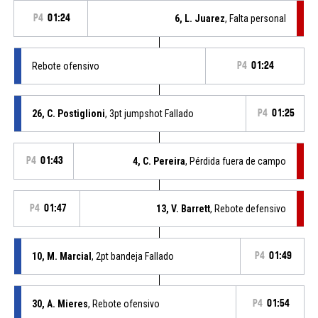
P4
01:24
6, L. Juarez
, Falta personal
Rebote ofensivo
P4
01:24
26, C. Postiglioni
, 3pt jumpshot Fallado
P4
01:25
P4
01:43
4, C. Pereira
, Pérdida fuera de campo
P4
01:47
13, V. Barrett
, Rebote defensivo
10, M. Marcial
, 2pt bandeja Fallado
P4
01:49
30, A. Mieres
, Rebote ofensivo
P4
01:54