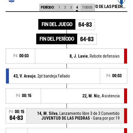
JUVENTUD DE LAS PIEDRAS
PERÍODO:
1
2
3
4
TODOS
FIN DEL JUEGO
64-83
FIN DEL PERÍODO
64-83
P4
00:03
8, J. Lavie
, Rebote defensivo
43, V. Araujo
, 2pt bandeja Fallado
P4
00:03
P4
00:15
22, M. Niz
, Asistencia
P4
00:15
14, M. Silva
, Lanzamiento libre 3 de 3 Convertido
64-83
JUVENTUD DE LAS PIEDRAS
- Gana por por 19