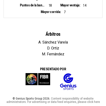
Puntos de la banca:
Mayor ventaja:
18
14
Mayor corrida:
7
Árbitros
A. Sánchez Varela
D. Ortíz
M. Fernández
PRESENTADO POR
© Genius Sports Group 2026.
Content responsibility of website
administrators. For advertising or data feed enquiries, please click here