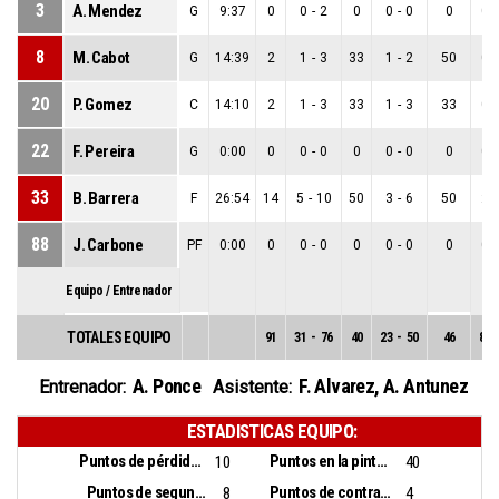
3
A. Mendez
G
9:37
0
0
-
2
0
0
-
0
0
0
-
8
M. Cabot
G
14:39
2
1
-
3
33
1
-
2
50
0
-
20
P. Gomez
C
14:10
2
1
-
3
33
1
-
3
33
0
-
22
F. Pereira
G
0:00
0
0
-
0
0
0
-
0
0
0
-
33
B. Barrera
F
26:54
14
5
-
10
50
3
-
6
50
2
-
88
J. Carbone
PF
0:00
0
0
-
0
0
0
-
0
0
0
-
Equipo / Entrenador
TOTALES EQUIPO
91
31
-
76
40
23
-
50
46
8
-
A. Ponce
F. Alvarez
,
A. Antunez
Entrenador:
Asistente:
ESTADISTICAS EQUIPO:
Puntos de pérdidas:
Puntos en la pintura:
10
40
Puntos de segunda oportunidad:
Puntos de contra ataque:
8
4