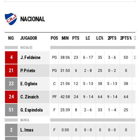
NACIONAL
NO.
JUGADOR
POS
MIN
PTS
LC
LC%
2PTS
2PTS%
3P
INICIALES
4
J. Feldeine
PG
38:06
23
6
-
17
35
3
-
6
50
3
-
21
P. Prieto
PG
31:50
6
2
-
8
25
0
-
2
0
2
-
23
E. Oglivie
C
21:06
12
5
-
13
38
5
-
13
38
0
-
24
C. Zinaich
PF
42:58
24
9
-
14
64
9
-
14
64
0
-
51
G. Espindola
F
25:39
8
2
-
6
33
1
-
4
25
1
-
BANCA
2
L. Imas
F
0:00
0
0
-
0
0
0
-
0
0
0
-