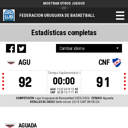
MOSTRAR OTROS JUEGOS
FEDERACION URUGUAYA DE BASKETBALL
Estadísticas completas
AGU
CNF
Tiempo Suplementario
1
92
91
00:00
AGU
15
22
24
19
12
92
CNF
20
28
15
17
11
91
COMPETICIÓN
Liga Uruguaya de Basquetbol 2025/2026
ESTADIO
Aguada
DETALLES DE JUEGO
Salto inicial: 20:15 GMT 28/05/26
AGUADA