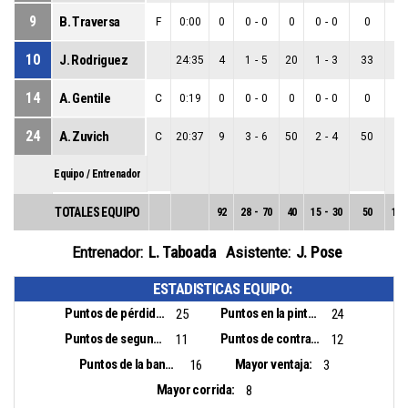
9
B. Traversa
F
0:00
0
0
-
0
0
0
-
0
0
0
10
J. Rodriguez
24:35
4
1
-
5
20
1
-
3
33
0
14
A. Gentile
C
0:19
0
0
-
0
0
0
-
0
0
0
24
A. Zuvich
C
20:37
9
3
-
6
50
2
-
4
50
1
Equipo / Entrenador
TOTALES EQUIPO
92
28
-
70
40
15
-
30
50
13
L. Taboada
J. Pose
Entrenador:
Asistente:
ESTADISTICAS EQUIPO:
Puntos de pérdidas:
Puntos en la pintura:
25
24
Puntos de segunda oportunidad:
Puntos de contra ataque:
11
12
Puntos de la banca:
Mayor ventaja:
16
3
Mayor corrida:
8