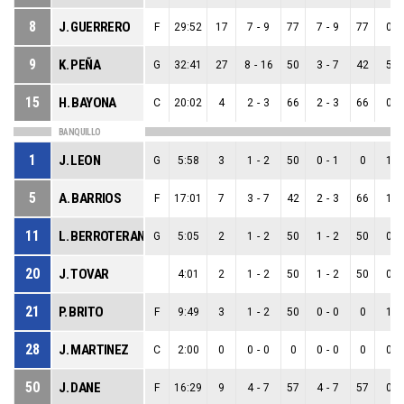
8
J. GUERRERO
F
29:52
17
7
-
9
77
7
-
9
77
0
-
9
K. PEÑA
G
32:41
27
8
-
16
50
3
-
7
42
5
-
15
H. BAYONA
C
20:02
4
2
-
3
66
2
-
3
66
0
-
BANQUILLO
1
J. LEON
G
5:58
3
1
-
2
50
0
-
1
0
1
-
5
A. BARRIOS
F
17:01
7
3
-
7
42
2
-
3
66
1
-
11
L. BERROTERAN
G
5:05
2
1
-
2
50
1
-
2
50
0
-
20
J. TOVAR
4:01
2
1
-
2
50
1
-
2
50
0
-
21
P. BRITO
F
9:49
3
1
-
2
50
0
-
0
0
1
-
28
J. MARTINEZ
C
2:00
0
0
-
0
0
0
-
0
0
0
-
50
J. DANE
F
16:29
9
4
-
7
57
4
-
7
57
0
-