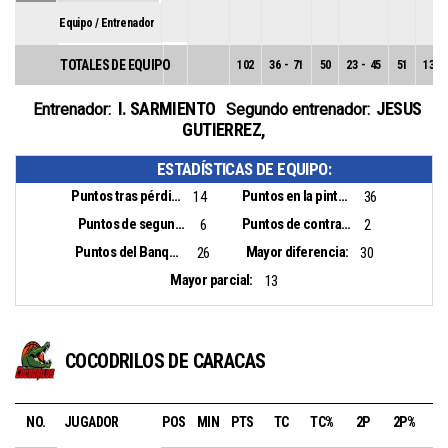
Equipo / Entrenador
TOTALES DE EQUIPO
102
36
-
71
50
23
-
45
51
13
-
I. SARMIENTO
JESUS
Entrenador:
Segundo entrenador:
GUTIERREZ
,
ESTADÍSTICAS DE EQUIPO:
Puntos tras pérdidas:
Puntos en la pintura:
14
36
Puntos de segunda oportunidad:
Puntos de contraataque:
6
2
Puntos del Banquillo:
Mayor diferencia:
26
30
Mayor parcial:
13
COCODRILOS DE CARACAS
NO.
JUGADOR
POS
MIN
PTS
TC
TC%
2P
2P%
3