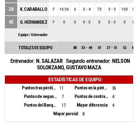
26
K. CARABALLO
F
16:56
6
3
-
4
75
3
-
3
100
0
-
45
G. HERNANDEZ
F
0
0
0
-
0
0
0
-
0
0
0
-
Equipo / Entrenador
TOTALES DE EQUIPO
80
33
-
69
47
27
-
51
52
6
-
N. SALAZAR
NELSON
Entrenador:
Segundo entrenador:
SOLORZANO
,
GUSTAVO MAZA
ESTADÍSTICAS DE EQUIPO:
Puntos tras pérdidas:
Puntos en la pintura:
11
36
Puntos de segunda oportunidad:
Puntos de contraataque:
7
4
Puntos del Banquillo:
Mayor diferencia:
17
4
Mayor parcial:
8