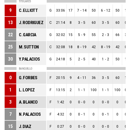
TITULARES
9
C. ELLIOTT
G
33:06
17
7
-
14
50
6
-
12
50
1
-
13
J. RODRIGUEZ
C
21:14
8
3
-
5
60
3
-
5
60
0
-
22
C. GARCIA
G
32:02
15
5
-
9
55
2
-
3
66
3
-
25
M. SUTTON
C
32:08
18
8
-
19
42
8
-
19
42
0
-
30
Y. PALACIOS
G
24:18
5
2
-
5
40
1
-
2
50
1
-
BANQUILLO
0
G. FORBES
F
20:15
9
4
-
11
36
3
-
5
60
1
-
1
L. LOPEZ
F
13:15
2
1
-
1
100
1
-
1
100
0
-
3
A. BLANCO
F
1:42
0
0
-
0
0
0
-
0
0
0
-
7
N. PALACIOS
F
4:32
0
0
-
1
0
0
-
1
0
0
-
15
J. DIAZ
F
0:27
0
0
-
0
0
0
-
0
0
0
-