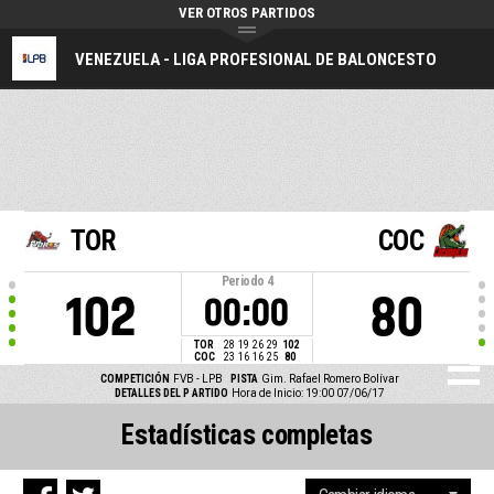
VER OTROS PARTIDOS
VENEZUELA - LIGA PROFESIONAL DE BALONCESTO
TOR
COC
Periodo
4
102
80
00:00
TOR
28
19
26
29
102
COC
23
16
16
25
80
COMPETICIÓN
FVB - LPB
PISTA
Gim. Rafael Romero Bolívar
DETALLES DEL P ARTIDO
Hora de Inicio: 19:00 07/06/17
Estadísticas completas