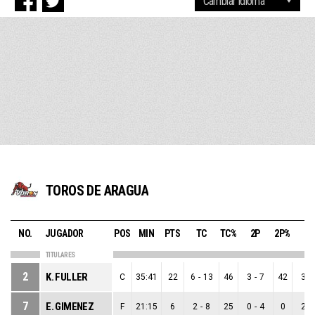
TOROS DE ARAGUA
NO.
JUGADOR
POS
MIN
PTS
TC
TC%
2P
2P%
3P
TITULARES
2
K. FULLER
C
35:41
22
6
-
13
46
3
-
7
42
3
-
7
E. GIMENEZ
F
21:15
6
2
-
8
25
0
-
4
0
2
-