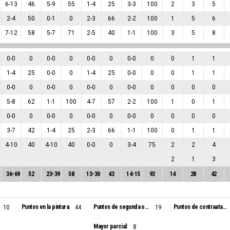
6
-
13
46
5
-
9
55
1
-
4
25
3
-
3
100
2
3
5
2
-
4
50
0
-
1
0
2
-
3
66
2
-
2
100
1
5
6
7
-
12
58
5
-
7
71
2
-
5
40
1
-
1
100
3
5
8
0
-
0
0
0
-
0
0
0
-
0
0
0
-
0
0
0
1
1
1
-
4
25
0
-
0
0
1
-
4
25
0
-
0
0
0
1
1
0
-
0
0
0
-
0
0
0
-
0
0
0
-
0
0
0
0
0
5
-
8
62
1
-
1
100
4
-
7
57
2
-
2
100
1
0
1
0
-
0
0
0
-
0
0
0
-
0
0
0
-
0
0
0
0
0
3
-
7
42
1
-
4
25
2
-
3
66
1
-
1
100
0
1
1
4
-
10
40
4
-
10
40
0
-
0
0
3
-
4
75
2
2
4
2
1
3
36
-
69
52
23
-
39
58
13
-
30
43
14
-
15
93
14
28
42
Puntos en la pintura:
Puntos de segunda oportunidad:
Puntos de contraataque:
10
44
19
Mayor parcial:
8