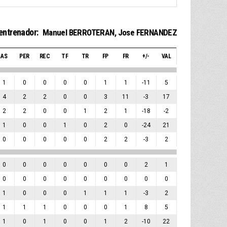
entrenador:
Manuel BERROTERAN
,
Jose FERNANDEZ
AS
PER
REC
TF
TR
FP
FR
+/-
VAL
1
0
0
0
0
1
1
-11
5
4
2
2
0
0
3
11
-3
17
2
2
0
0
1
2
1
-18
-2
1
0
0
1
0
2
0
-24
21
0
0
0
0
0
2
2
-3
2
0
0
0
0
0
0
0
2
1
0
0
0
0
0
0
0
0
0
1
0
0
0
1
1
1
-3
2
1
1
1
0
0
0
1
8
5
1
0
1
0
0
1
2
-10
22