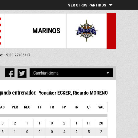
VER OTROS PARTIDOS
MARINOS
io: 19:30 27/06/17
undo entrenador:
Yonaiker ECKER
,
Ricardo MORENO
AS
PER
REC
TF
TR
FP
FR
+/-
VAL
0
2
1
1
0
2
1
11
28
3
1
0
0
0
4
2
5
2