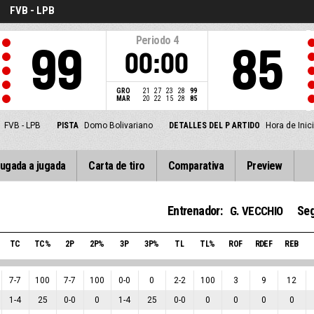
FVB - LPB
Periodo
4
99
85
00:00
GRO
21
27
23
28
99
MAR
20
22
15
28
85
FVB - LPB
PISTA
Domo Bolivariano
DETALLES DEL P ARTIDO
Hora de Inic
ugada a jugada
Carta de tiro
Comparativa
Preview
Entrenador:
Seg
G. VECCHIO
TC
TC%
2P
2P%
3P
3P%
TL
TL%
ROF
RDEF
REB
7
-
7
100
7
-
7
100
0
-
0
0
2
-
2
100
3
9
12
1
-
4
25
0
-
0
0
1
-
4
25
0
-
0
0
0
0
0