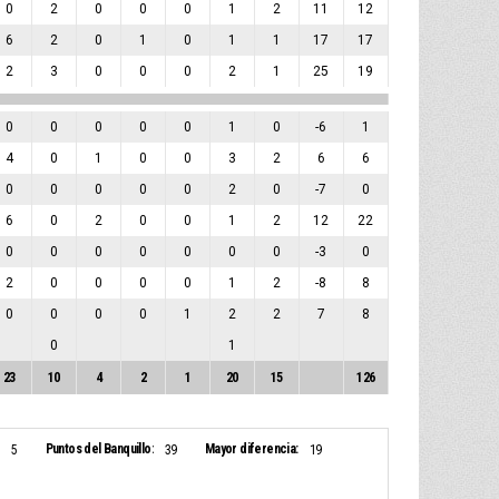
0
2
0
0
0
1
2
11
12
6
2
0
1
0
1
1
17
17
2
3
0
0
0
2
1
25
19
0
0
0
0
0
1
0
-6
1
4
0
1
0
0
3
2
6
6
0
0
0
0
0
2
0
-7
0
6
0
2
0
0
1
2
12
22
0
0
0
0
0
0
0
-3
0
2
0
0
0
0
1
2
-8
8
0
0
0
0
1
2
2
7
8
0
1
23
10
4
2
1
20
15
126
Puntos del Banquillo:
Mayor diferencia:
5
39
19