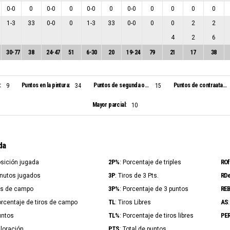
0
-
0
0
0
-
0
0
0
-
0
0
0
-
0
0
0
0
0
1
-
3
33
0
-
0
0
1
-
3
33
0
-
0
0
0
2
2
4
2
6
30
-
77
38
24
-
47
51
6
-
30
20
19
-
24
79
21
17
38
:
Puntos en la pintura:
Puntos de segunda oportunidad:
Puntos de contraataque:
9
34
15
Mayor parcial:
10
da
2P%
ROf
osición jugada
: Porcentaje de triples
3P
RD
inutos jugados
: Tiros de 3 Pts.
3P%
RE
ros de campo
: Porcentaje de 3 puntos
TL
AS
orcentaje de tiros de campo
: Tiros Libres
TL%
PE
untos
: Porcentaje de tiros libres
PTS
aloración
: Total de puntos