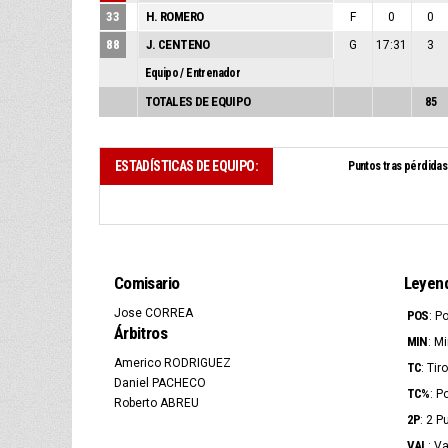
33
H. ROMERO
F
0
0
88
J. CENTENO
G
17:31
3
Equipo / Entrenador
TOTALES DE EQUIPO
85
ESTADÍSTICAS DE EQUIPO:
Puntos tras pérdidas
Comisario
Leyen
Jose CORREA
POS
: P
Árbitros
MIN
: M
Americo RODRIGUEZ
TC
: Ti
Daniel PACHECO
TC%
: P
Roberto ABREU
2P
: 2 P
VAL
: V