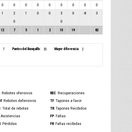
0
0
0
0
0
0
0
0
0
1
2
1
0
0
3
0
-8
3
0
0
12
7
5
1
2
15
19
82
Puntos del Banquillo:
Mayor diferencia:
7
35
2
REC
: Rebotes ofensivos
: Recuperaciones
ef
TF
: Rebotes defensivos
: Tapones a favor
B
TR
: Total de rebotes
: Tapones Recibidos
FP
: Asistencias
: Faltas
R
FR
: Pérdidas
: Faltas recibidas