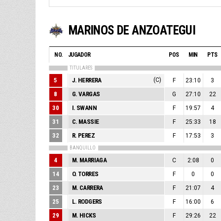
MARINOS DE ANZOATEGUI
NO.
JUGADOR
POS
MIN
PTS
TITULARES
5
J. HERRERA
(C)
F
23:10
3
8
G. VARGAS
G
27:10
22
30
I. SWANN
F
19:57
4
31
C. MASSIE
F
25:33
18
32
R. PEREZ
F
17:53
3
BANQUILLO
4
M. MARRIAGA
C
2:08
0
14
O. TORRES
F
0
0
23
M. CARRERA
F
21:07
4
25
L. RODGERS
F
16:00
6
29
M. HICKS
F
29:26
22