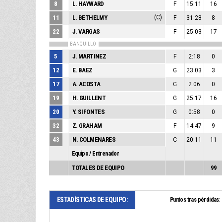
8
L. HAYWARD
F
15:11
16
11
L. BETHELMY
(C)
F
31:28
8
22
J. VARGAS
F
25:03
17
BANQUILLO
5
J. MARTINEZ
F
2:18
0
12
E. BAEZ
G
23:03
3
17
A. ACOSTA
G
2:06
0
19
H. GUILLENT
G
25:17
16
20
Y. SIFONTES
G
0:58
0
32
Z. GRAHAM
F
14:47
9
43
N. COLMENARES
C
20:11
11
Equipo / Entrenador
TOTALES DE EQUIPO
99
ESTADÍSTICAS DE EQUIPO:
Puntos tras pérdidas: