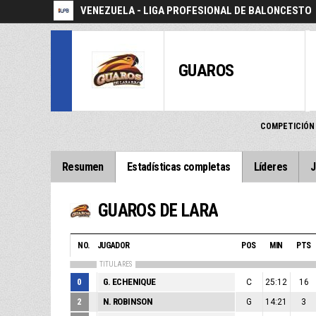
VENEZUELA - LIGA PROFESIONAL DE BALONCESTO
GUAROS
COMPETICIÓN
Resumen
Estadísticas completas
Líderes
J
GUAROS DE LARA
NO.
JUGADOR
POS
MIN
PTS
TITULARES
0
G. ECHENIQUE
C
25:12
16
2
N. ROBINSON
G
14:21
3