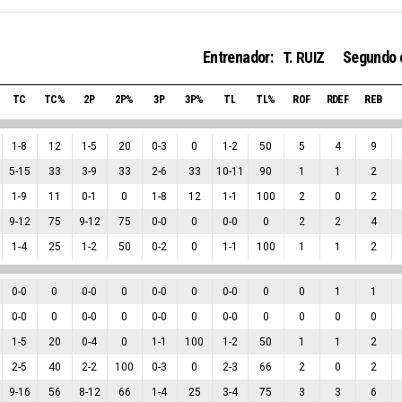
Entrenador:
Segundo 
T. RUIZ
TC
TC%
2P
2P%
3P
3P%
TL
TL%
ROF
RDEF
REB
1
-
8
12
1
-
5
20
0
-
3
0
1
-
2
50
5
4
9
5
-
15
33
3
-
9
33
2
-
6
33
10
-
11
90
1
1
2
1
-
9
11
0
-
1
0
1
-
8
12
1
-
1
100
2
0
2
9
-
12
75
9
-
12
75
0
-
0
0
0
-
0
0
2
2
4
1
-
4
25
1
-
2
50
0
-
2
0
1
-
1
100
1
1
2
0
-
0
0
0
-
0
0
0
-
0
0
0
-
0
0
0
1
1
0
-
0
0
0
-
0
0
0
-
0
0
0
-
0
0
0
0
0
1
-
5
20
0
-
4
0
1
-
1
100
1
-
2
50
1
1
2
2
-
5
40
2
-
2
100
0
-
3
0
2
-
3
66
2
0
2
9
-
16
56
8
-
12
66
1
-
4
25
3
-
4
75
3
3
6