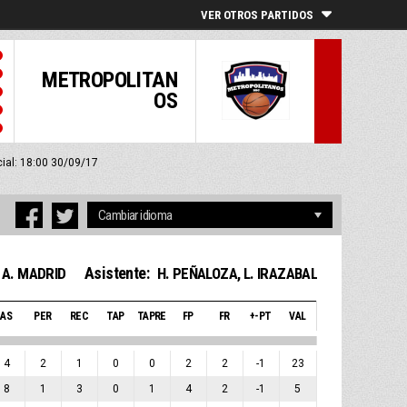
VER OTROS PARTIDOS
METROPOLITAN
OS
cial: 18:00 30/09/17
Asistente:
A. MADRID
H. PEÑALOZA
,
L. IRAZABAL
AS
PER
REC
TAP
TAPRE
FP
FR
+-PT
VAL
4
2
1
0
0
2
2
-1
23
8
1
3
0
1
4
2
-1
5