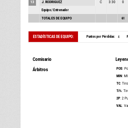
13
J. RODRIGUEZ
C
3:30
0
Equipo / Entrenador
TOTALES DE EQUIPO
61
ESTADÍSTICAS DE EQUIPO:
Puntos por Pérdidas:
P
4
Comisario
Leyen
POS
Árbitros
: P
MIN
: M
TC
: Ti
Ti%
: Ti
2P
: 2 P
VAL
: V