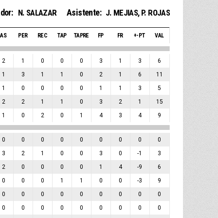
dor:
Asistente:
N. SALAZAR
J. MEJIAS
,
P. ROJAS
AS
PER
REC
TAP
TAPRE
FP
FR
+-PT
VAL
2
1
0
0
0
3
1
3
6
1
3
1
1
0
2
1
6
11
1
0
0
0
0
1
1
3
5
2
2
1
1
0
3
2
1
15
1
0
2
0
1
4
3
4
9
0
0
0
0
0
0
0
0
0
3
2
1
0
0
3
0
-1
3
2
0
0
0
0
1
4
-9
6
0
0
0
1
1
0
0
-3
9
0
0
0
0
0
0
0
0
0
0
0
0
0
0
0
0
0
0