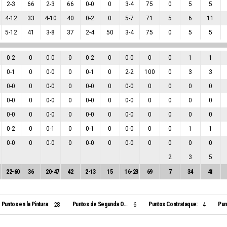
2
-
3
66
2
-
3
66
0
-
0
0
3
-
4
75
0
5
5
4
-
12
33
4
-
10
40
0
-
2
0
5
-
7
71
5
6
11
5
-
12
41
3
-
8
37
2
-
4
50
3
-
4
75
0
5
5
0
-
2
0
0
-
0
0
0
-
2
0
0
-
0
0
0
1
1
0
-
1
0
0
-
0
0
0
-
1
0
2
-
2
100
0
3
3
0
-
0
0
0
-
0
0
0
-
0
0
0
-
0
0
0
0
0
0
-
0
0
0
-
0
0
0
-
0
0
0
-
0
0
0
0
0
0
-
0
0
0
-
0
0
0
-
0
0
0
-
0
0
0
0
0
0
-
2
0
0
-
1
0
0
-
1
0
0
-
0
0
0
1
1
0
-
0
0
0
-
0
0
0
-
0
0
0
-
0
0
0
0
0
2
3
5
22
-
60
36
20
-
47
42
2
-
13
15
16
-
23
69
7
34
41
Puntos en la Pintura:
Puntos de Segunda Oportunidad:
Puntos Contrataque:
Pun
28
6
4