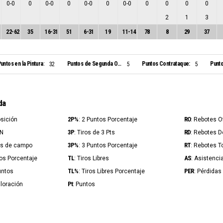
0
-
0
0
0
-
0
0
0
-
0
0
0
-
0
0
0
0
0
2
1
3
22
-
62
35
16
-
31
51
6
-
31
19
11
-
14
78
8
29
37
untos en la Pintura:
Puntos de Segunda Oportunidad:
Puntos Contrataque:
Punto
32
5
5
da
2P%
RO
osición
: 2 Puntos Porcentaje
: Rebotes 
3P
RD
IN
: Tiros de 3 Pts
: Rebotes 
3P%
RT
ros de campo
: 3 Puntos Porcentaje
: Rebotes T
TL
AS
ros Porcentaje
: Tiros Libres
: Asistenci
TL%
PER
untos
: Tiros Libres Porcentaje
: Pérdidas
Pt
aloración
: Puntos