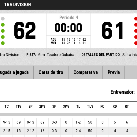
1RA DIVISION
Periodo
4
62
61
00:00
ADU
15
15
15
17
62
MET
14
22
11
14
61
1ra Division
PISTA
Gim. Teodoro Gubaira
DETALLES DEL PARTIDO
Salto ini
ugada a jugada
Carta de tiro
Comparativa
Previa
Entrenador:
TC
TI%
2P
2P%
3P
3P%
TL
TL%
RO
RD
RT
9
-
13
69
9
-
13
69
0
-
0
0
1
-
2
50
0
6
6
2
-
15
13
2
-
12
16
0
-
3
0
2
-
4
50
0
4
4