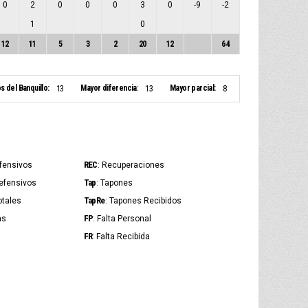
0
2
0
0
0
3
0
-9
-2
1
0
12
11
5
3
2
20
12
64
s del Banquillo:
Mayor diferencia:
Mayor parcial:
13
13
8
REC
Ofensivos
: Recuperaciones
Tap
Defensivos
: Tapones
TapRe
otales
: Tapones Recibidos
FP
as
: Falta Personal
FR
: Falta Recibida