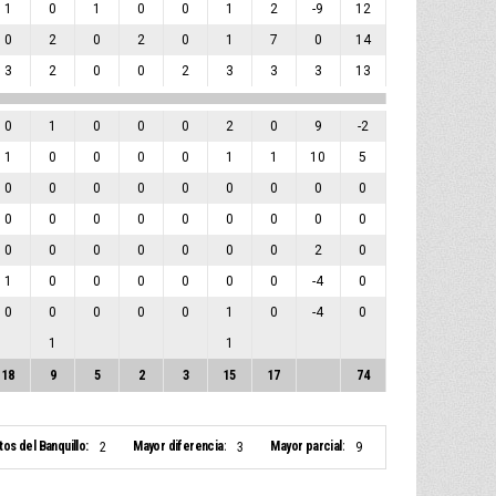
1
0
1
0
0
1
2
-9
12
0
2
0
2
0
1
7
0
14
3
2
0
0
2
3
3
3
13
0
1
0
0
0
2
0
9
-2
1
0
0
0
0
1
1
10
5
0
0
0
0
0
0
0
0
0
0
0
0
0
0
0
0
0
0
0
0
0
0
0
0
0
2
0
1
0
0
0
0
0
0
-4
0
0
0
0
0
0
1
0
-4
0
1
1
18
9
5
2
3
15
17
74
tos del Banquillo:
Mayor diferencia:
Mayor parcial:
2
3
9