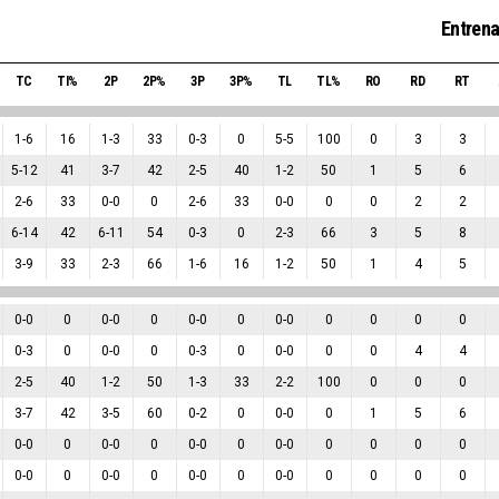
Entrena
TC
TI%
2P
2P%
3P
3P%
TL
TL%
RO
RD
RT
1
-
6
16
1
-
3
33
0
-
3
0
5
-
5
100
0
3
3
5
-
12
41
3
-
7
42
2
-
5
40
1
-
2
50
1
5
6
2
-
6
33
0
-
0
0
2
-
6
33
0
-
0
0
0
2
2
6
-
14
42
6
-
11
54
0
-
3
0
2
-
3
66
3
5
8
3
-
9
33
2
-
3
66
1
-
6
16
1
-
2
50
1
4
5
0
-
0
0
0
-
0
0
0
-
0
0
0
-
0
0
0
0
0
0
-
3
0
0
-
0
0
0
-
3
0
0
-
0
0
0
4
4
2
-
5
40
1
-
2
50
1
-
3
33
2
-
2
100
0
0
0
3
-
7
42
3
-
5
60
0
-
2
0
0
-
0
0
1
5
6
0
-
0
0
0
-
0
0
0
-
0
0
0
-
0
0
0
0
0
0
-
0
0
0
-
0
0
0
-
0
0
0
-
0
0
0
0
0