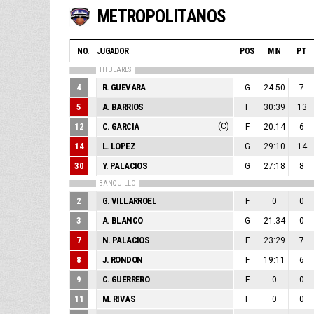
METROPOLITANOS
NO.
JUGADOR
POS
MIN
PT
TITULARES
4
R. GUEVARA
G
24:50
7
5
A. BARRIOS
F
30:39
13
12
C. GARCIA
(C)
F
20:14
6
14
L. LOPEZ
G
29:10
14
30
Y. PALACIOS
G
27:18
8
BANQUILLO
2
G. VILLARROEL
F
0
0
3
A. BLANCO
G
21:34
0
7
N. PALACIOS
F
23:29
7
8
J. RONDON
F
19:11
6
9
C. GUERRERO
F
0
0
11
M. RIVAS
F
0
0