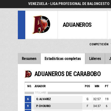
VENEZUELA - LIGA PROFESIONAL DE BALONCESTO
ADUANEROS
COMPETICIÓN
Resumen
Estadísticas completas
Líderes
J
ADUANEROS DE CARABOBO
NO.
JUGADOR
POS
MIN
PT
TITULARES
6
O. ALVAREZ
G
32:57
19
9
P. CHOURIO
F
34:37
6