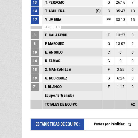
13
T. PERDOMO
G
26:16
7
14
T. AGUILERA
(C)
C
35:47
13
17
Y. UMBRIA
PF
33:13
15
BANQUILLO
3
E. CALATAYUD
F
13:27
0
8
F. MARQUEZ
G
13:07
2
10
E. ANGULO
C
0
0
16
R. FARIAS
G
0
0
18
X. MANZANILLA
F
2:55
0
19
G. RODRIGUEZ
G
6:24
0
71
I. BLANCO
F
1:12
0
Equipo / Entrenador
TOTALES DE EQUIPO
62
ESTADÍSTICAS DE EQUIPO:
Puntos por Pérdidas:
12