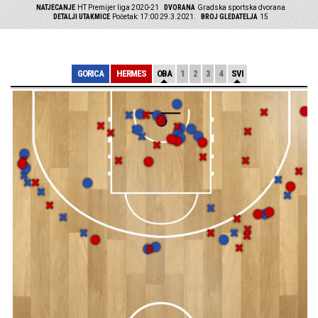
NATJECANJE
HT Premijer liga 2020-21
DVORANA
Gradska sportska dvorana
DETALJI UTAKMICE
Početak: 17:00 29.3.2021.
BROJ GLEDATELJA
15
GORICA
HERMES
OBA
1
2
3
4
SVI