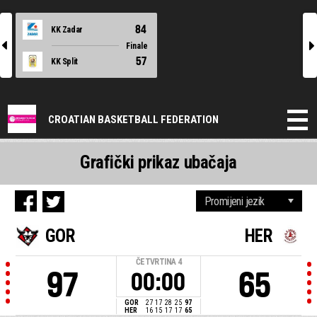
84
KK Zadar
l
r
Finale
57
KK Split
CROATIAN BASKETBALL FEDERATION
Grafički prikaz ubačaja
GOR
HER
ČETVRTINA
4
97
65
00:00
GOR
27
17
28
25
97
HER
16
15
17
17
65