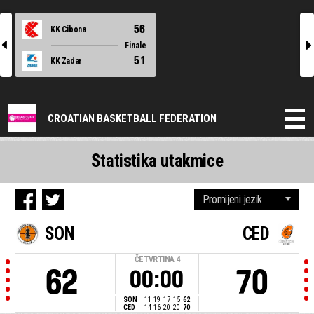
56
KK Cibona
l
r
Finale
51
KK Zadar
CROATIAN BASKETBALL FEDERATION
Statistika utakmice
SON
CED
ČETVRTINA
4
62
70
00:00
SON
11
19
17
15
62
CED
14
16
20
20
70