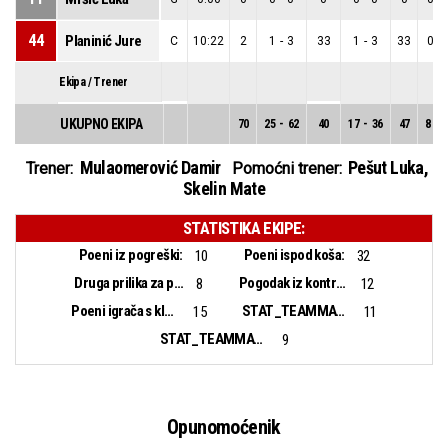
44
Planinić Jure
C
10:22
2
1
-
3
33
1
-
3
33
0
-
Ekipa / Trener
UKUPNO EKIPA
70
25
-
62
40
17
-
36
47
8
-
Mulaomerović Damir
Pešut Luka
,
Trener:
Pomoćni trener:
Skelin Mate
STATISTIKA EKIPE:
Poeni iz pogreški:
Poeni ispod koša:
10
32
Druga prilika za poen:
Pogodak iz kontranapada:
8
12
Poeni igrača s klupe:
STAT_TEAMMATCH_BASKETBALL_sBiggestLead_NAME:
15
11
STAT_TEAMMATCH_BASKETBALL_sBiggestScoringRun_NAME:
9
Opunomoćenik