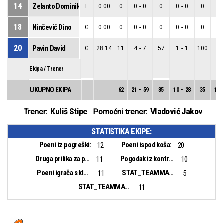
14
Zelanto Dominik
F
0:00
0
0
-
0
0
0
-
0
0
0
18
Ninčević Dino
G
0:00
0
0
-
0
0
0
-
0
0
0
20
Pavin David
G
28:14
11
4
-
7
57
1
-
1
100
3
Ekipa / Trener
UKUPNO EKIPA
62
21
-
59
35
10
-
28
35
11
Kuliš Stipe
Vladović Jakov
Trener:
Pomoćni trener:
STATISTIKA EKIPE:
Poeni iz pogreški:
Poeni ispod koša:
12
20
Druga prilika za poen:
Pogodak iz kontranapada:
11
10
Poeni igrača s klupe:
STAT_TEAMMATCH_BASKETBALL_sBiggestLead_NAME:
11
5
STAT_TEAMMATCH_BASKETBALL_sBiggestScoringRun_NAME:
11