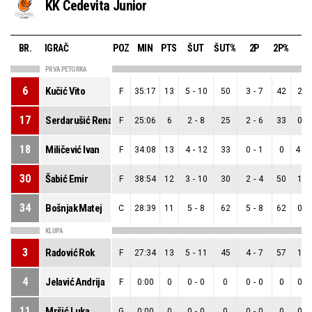
KK Cedevita Junior
BR.
IGRAČ
POZ
MIN
PTS
ŠUT
ŠUT%
2P
2P%
3P
PRVA PETORKA
6
Kučić Vito
F
35:17
13
5
-
10
50
3
-
7
42
2
-
17
Serdarušić Renato
F
25:06
6
2
-
8
25
2
-
6
33
0
-
18
Miličević Ivan
F
34:08
13
4
-
12
33
0
-
1
0
4
-
30
Šabić Emir
F
38:54
12
3
-
10
30
2
-
4
50
1
-
34
Bošnjak Matej
C
28:39
11
5
-
8
62
5
-
8
62
0
-
KLUPA
3
Radović Rok
F
27:34
13
5
-
11
45
4
-
7
57
1
-
4
Jelavić Andrija
F
0:00
0
0
-
0
0
0
-
0
0
0
-
11
Mršić Luka
G
0:00
0
0
-
0
0
0
-
0
0
0
-