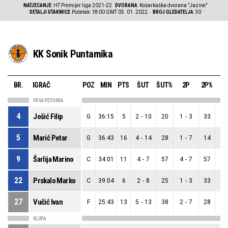
NATJECANJE
HT Premijer liga 2021-22
DVORANA
Košarkaška dvorana "Jazine"
DETALJI UTAKMICE
Početak: 18:00 GMT 05. 01. 2022.
BROJ GLEDATELJA
30
KK Sonik Puntamika
BR.
IGRAČ
POZ
MIN
PTS
ŠUT
ŠUT%
2P
2P%
3
PRVA PETORKA
4
Jošić Filip
G
36:15
5
2
-
10
20
1
-
3
33
1
5
Marić Petar
G
36:43
16
4
-
14
28
1
-
7
14
3
9
Šarlija Marino
C
34:01
11
4
-
7
57
4
-
7
57
0
22
Prskalo Marko
C
39:04
6
2
-
8
25
1
-
3
33
1
27
Vučić Ivan
F
25:43
13
5
-
13
38
2
-
7
28
3
KLUPA