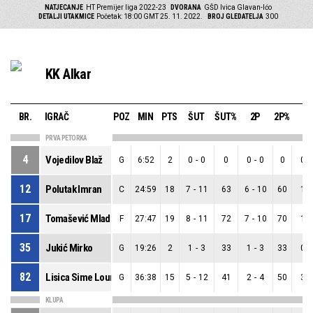
NATJECANJE
HT Premijer liga 2022-23
DVORANA
GŠD Ivica Glavan-Ićo
DETALJI UTAKMICE
Početak: 18:00 GMT 25. 11. 2022.
BROJ GLEDATELJA
300
KK Alkar
BR.
IGRAČ
POZ
MIN
PTS
ŠUT
ŠUT%
2P
2P%
3
PRVA PETORKA
4
Vojedilov Blaž
G
6:52
2
0
-
0
0
0
-
0
0
0
-
12
Polutak Imran
C
24:59
18
7
-
11
63
6
-
10
60
1
-
17
Tomašević Mladen
F
27:47
19
8
-
11
72
7
-
10
70
1
-
35
Jukić Mirko
G
19:26
2
1
-
3
33
1
-
3
33
0
-
82
Lisica Sime Loure
G
36:38
15
5
-
12
41
2
-
4
50
3
-
KLUPA