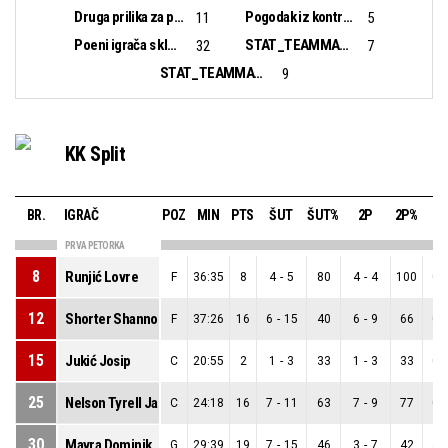
Druga prilika za poen:
Pogodak iz kontranapada:
11
5
Poeni igrača s klupe:
STAT_TEAMMATCH_BASKETBALL_sBiggestLead_NAME:
32
7
STAT_TEAMMATCH_BASKETBALL_sBiggestScoringRun_NAME:
9
KK Split
BR.
IGRAČ
POZ
MIN
PTS
ŠUT
ŠUT%
2P
2P%
3
PRVA PETORKA
8
Runjić Lovre
F
36:35
8
4
-
5
80
4
-
4
100
0
-
12
Shorter Shannon Jerod
F
37:26
16
6
-
15
40
6
-
9
66
0
-
15
Jukić Josip
C
20:55
2
1
-
3
33
1
-
3
33
0
-
25
Nelson Tyrell Jamal
C
24:18
16
7
-
11
63
7
-
9
77
0
-
30
Mavra Dominik
G
29:39
19
7
-
15
46
3
-
7
42
4
-