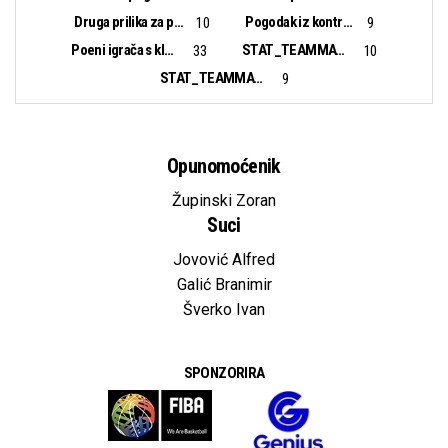
Druga prilika za poen:
Pogodak iz kontranapada:
10
9
Poeni igrača s klupe:
STAT_TEAMMATCH_BASKETBALL_sBiggestLead_NAME:
33
10
STAT_TEAMMATCH_BASKETBALL_sBiggestScoringRun_NAME:
9
Opunomoćenik
Župinski Zoran
Suci
Jovović Alfred
Galić Branimir
Šverko Ivan
SPONZORIRA