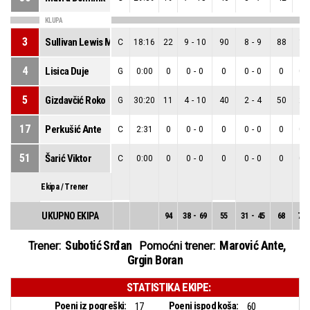
KLUPA
3
Sullivan Lewis Markel
C
18:16
22
9
-
10
90
8
-
9
88
1
-
4
Lisica Duje
G
0:00
0
0
-
0
0
0
-
0
0
0
-
5
Gizdavčić Roko
G
30:20
11
4
-
10
40
2
-
4
50
2
-
17
Perkušić Ante
C
2:31
0
0
-
0
0
0
-
0
0
0
-
51
Šarić Viktor
C
0:00
0
0
-
0
0
0
-
0
0
0
-
Ekipa / Trener
UKUPNO EKIPA
94
38
-
69
55
31
-
45
68
7
-
Subotić Srđan
Marović Ante
,
Trener:
Pomoćni trener:
Grgin Boran
STATISTIKA EKIPE:
Poeni iz pogreški:
Poeni ispod koša:
17
60