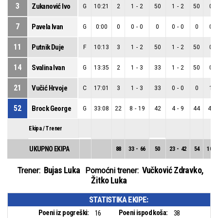
3
Zukanović Ivo
G
10:21
2
1
-
2
50
1
-
2
50
0
-
7
Pavela Ivan
G
0:00
0
0
-
0
0
0
-
0
0
0
-
11
Putnik Duje
F
10:13
3
1
-
2
50
1
-
2
50
0
-
14
Svalina Ivan
G
13:35
2
1
-
3
33
1
-
2
50
0
-
21
Vučić Hrvoje
C
17:01
3
1
-
3
33
0
-
0
0
1
-
52
Brock George
G
33:08
22
8
-
19
42
4
-
9
44
4
-
Ekipa / Trener
UKUPNO EKIPA
88
33
-
66
50
23
-
42
54
10
-
Bujas Luka
Vučković Zdravko
,
Trener:
Pomoćni trener:
Žitko Luka
STATISTIKA EKIPE:
Poeni iz pogreški:
Poeni ispod koša:
16
38