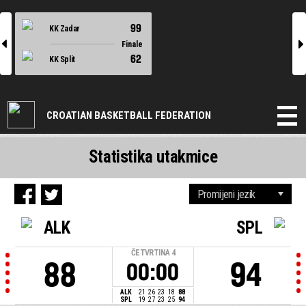
99
KK Zadar
l
r
Finale
62
KK Split
CROATIAN BASKETBALL FEDERATION
Statistika utakmice
ALK
SPL
ČETVRTINA
4
88
94
00:00
ALK
21
26
23
18
88
SPL
19
27
23
25
94