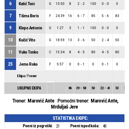
6
Katić Toni
G
15:50
8
2
-
2
100
0
-
0
0
2
-
7
Tišma Boris
F
24:39
16
6
-
7
85
5
-
6
83
1
-
9
Klepo Antonio
G
1:27
3
1
-
1
100
0
-
0
0
1
-
10
Kučić Vito
G
18:59
13
3
-
6
50
2
-
4
50
1
-
11
Vuko Tonko
C
15:34
8
4
-
5
80
4
-
5
80
0
-
25
Jemo Roko
F
5:57
0
0
-
1
0
0
-
1
0
0
-
Ekipa / Trener
UKUPNO EKIPA
86
29
-
58
50
22
-
41
53
7
-
Marović Ante
Marović Ante
,
Trener:
Pomoćni trener:
Mrduljaš Jere
STATISTIKA EKIPE:
Poeni iz pogreški:
Poeni ispod koša:
21
40