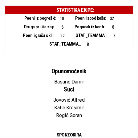
STATISTIKA EKIPE:
Poeni iz pogreški:
Poeni ispod koša:
10
32
Druga prilika za poen:
Pogodak iz kontranapada:
6
8
Poeni igrača s klupe:
STAT_TEAMMATCH_BASKETBALL_sBiggestLead_NAME:
22
7
STAT_TEAMMATCH_BASKETBALL_sBiggestScoringRun_NAME:
8
Opunomoćenik
Basarić Damir
Suci
Jovović Alfred
Katić Krešimir
Rogić Goran
SPONZORIRA