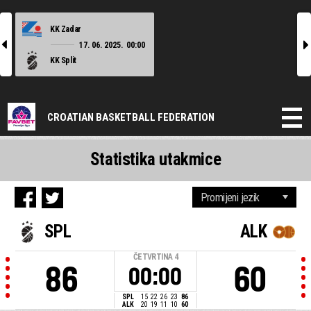
KK Zadar
l
r
17. 06. 2025.
00:00
KK Split
CROATIAN BASKETBALL FEDERATION
Statistika utakmice
SPL
ALK
ČETVRTINA
4
86
60
00:00
SPL
15
22
26
23
86
ALK
20
19
11
10
60