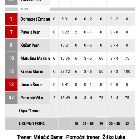
KLUPA
1
Domazet Emanuel
G
5:31
0
0
-
2
0
0
-
2
0
0
-
7
Pavela Ivan
G
6:22
2
0
-
1
0
0
-
0
0
0
-
8
Kučan Ivan
F
10:21
0
0
-
6
0
0
-
4
0
0
-
10
Matulina Maksim
G
10:36
6
3
-
5
60
3
-
4
75
0
-
12
Krešić Mario
C
23:12
6
3
-
6
50
3
-
3
100
0
-
13
Jusup Šime
C
3:41
0
0
-
1
0
0
-
0
0
0
-
37
Porobić Vito
F
15:49
8
3
-
4
75
3
-
4
75
0
-
Ekipa / Trener
UKUPNO EKIPA
60
23
-
58
39
20
-
38
52
3
-
Milačić Damir
Žitko Luka
Trener:
Pomoćni trener: