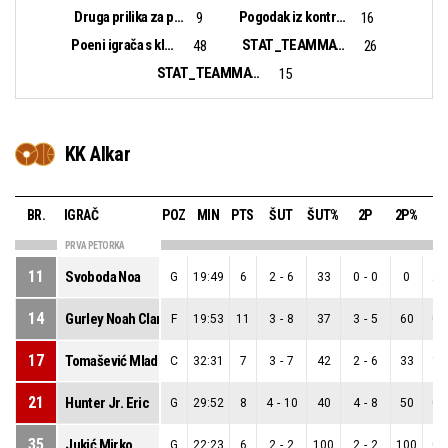
Druga prilika za poen:
Pogodak iz kontranapada:
9
16
Poeni igrača s klupe:
STAT_TEAMMATCH_BASKETBALL_sBiggestLead_NAME:
48
26
STAT_TEAMMATCH_BASKETBALL_sBiggestScoringRun_NAME:
15
KK Alkar
BR.
IGRAČ
POZ
MIN
PTS
ŠUT
ŠUT%
2P
2P%
3
PRVA PETORKA
11
Svoboda Noa
G
19:49
6
2
-
6
33
0
-
0
0
2
-
14
Gurley Noah Clark
F
19:53
11
3
-
8
37
3
-
5
60
0
-
17
Tomašević Mladen
C
32:31
7
3
-
7
42
2
-
6
33
1
-
21
Hunter Jr. Eric
G
29:52
8
4
-
10
40
4
-
8
50
0
-
35
Jukić Mirko
G
22:23
6
2
-
2
100
2
-
2
100
0
-