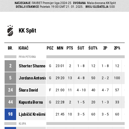
NATJECANJE
FAVBET Premijer liga 2024-25
DVORANA
Mala dvorana KK Split
DETALJI UTAKMICE
Početak: 19:00 GMT 21. 01. 2025.
BROJ GLEDATELJA
500
KK Split
BR.
IGRAČ
POZ
MIN
PTS
ŠUT
ŠUT%
2P
2P%
3
PRVA PETORKA
2
Shorter Shannon Jerod
G
23:01
2
1
-
8
12
1
-
8
12
0
-
5
Jordano Antonio
G
29:20
13
4
-
8
50
2
-
2
100
2
-
24
Škara David
F
21:00
11
4
-
10
40
4
-
7
57
0
-
44
Kapusta Borna
G
22:28
2
1
-
5
20
1
-
3
33
0
-
98
Ljubičić Krešimir
21:45
10
3
-
5
60
3
-
5
60
0
-
KLUPA