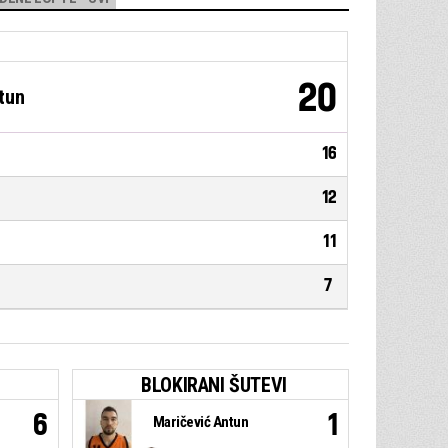
20
tun
16
12
11
7
BLOKIRANI ŠUTEVI
6
1
Maričević Antun