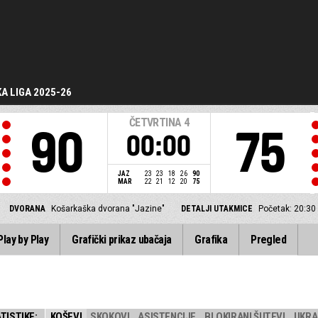
A LIGA 2025-26
ČETVRTINA
4
90
75
00:00
JAZ
23
23
18
26
90
MAR
22
21
12
20
75
DVORANA
Košarkaška dvorana "Jazine"
DETALJI UTAKMICE
Početak: 20:30
Play by Play
Grafički prikaz ubačaja
Grafika
Pregled
TISTIKE:
KOŠEVI
SKOKOVI
ASISTENCIJE
BLOKIRANI ŠUTEVI
UKRA