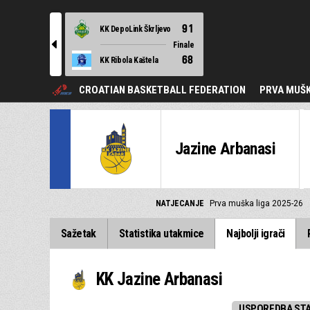
91
KK DepoLink Škrljevo
l
Finale
68
KK Ribola Kaštela
CROATIAN BASKETBALL FEDERATION
PRVA MUŠK
Jazine Arbanasi
NATJECANJE
Prva muška liga 2025-26
Sažetak
Statistika utakmice
Najbolji igrači
KK Jazine Arbanasi
USPOREDBA STA