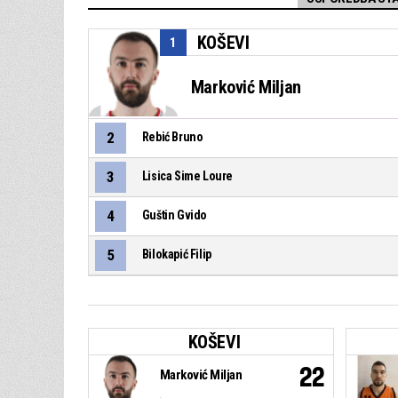
KOŠEVI
1
Marković Miljan
2
Rebić Bruno
3
Lisica Sime Loure
4
Guštin Gvido
5
Bilokapić Filip
KOŠEVI
22
Marković Miljan