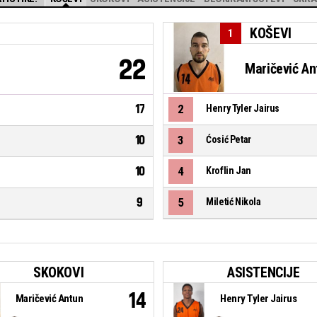
KOŠEVI
1
22
Maričević An
17
2
Henry Tyler Jairus
10
3
Ćosić Petar
10
4
Kroflin Jan
9
5
Miletić Nikola
SKOKOVI
ASISTENCIJE
14
Maričević Antun
Henry Tyler Jairus