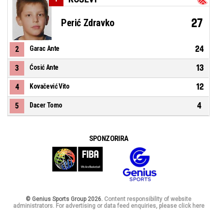
27
Perić Zdravko
24
2
Garac Ante
13
3
Ćosić Ante
12
4
Kovačević Vito
4
5
Dacer Tomo
SPONZORIRA
© Genius Sports Group 2026.
Content responsibility of website
administrators. For advertising or data feed enquiries, please click here