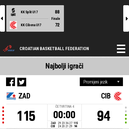
88
KK Split U17
l
r
Finale
72
KK Cibona U17
CROATIAN BASKETBALL FEDERATION
Najbolji igrači
ZAD
CIB
ČETVRTINA
4
115
94
00:00
ZAD
29
23
36
27
115
CIB
24
20
21
29
94