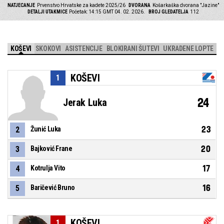
NATJECANJE
Prvenstvo Hrvatske za kadete 2025/26
DVORANA
Košarkaška dvorana "Jazine"
DETALJI UTAKMICE
Početak: 14:15 GMT 04. 02. 2026.
BROJ GLEDATELJA
112
KOŠEVI
SKOKOVI
ASISTENCIJE
BLOKIRANI ŠUTEVI
UKRADENE LOPTE
KOŠEVI
1
24
Jerak Luka
23
2
Žunić Luka
20
3
Bajković Frane
17
4
Kotrulja Vito
16
5
Baričević Bruno
KOŠEVI
1