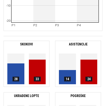
-10
-20
P1
P2
P3
P4
SKOKOVI
ASISTENCIJE
28
33
14
24
UKRADENE LOPTE
POGREŠKE