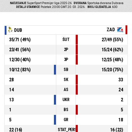
NATJECANJE
SuperSport Premijer liga 2025-26
DVORANA
Sportska dvorana Dubrava
DETALJI UTAKMICE
Početak: 20:00 GMT 20. 03. 2026.
BROJ GLEDATELJA
600
ZAD
DUB
35
/
71
(
49
%)
27
/
49
(
55
%)
ŠUT
23
/
41
(
56
%)
15
/
24
(
62
%)
2P
12
/
30
(
40
%)
12
/
25
(
48
%)
3P
10
/
12
(
83
%)
15
/
20
(
75
%)
SB
28
33
SK
14
24
AS
13
2
UKR
1
5
BS
5
18
GR
22
(
16
)
16
(
22
)
STAT_PERSONMATCH_BASKETBALL_sFoulsP