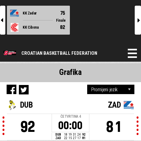
75
KK Zadar
l
r
Finale
82
KK Cibona
CROATIAN BASKETBALL FEDERATION
Grafika
DUB
ZAD
ČETVRTINA
4
92
81
00:00
DUB
18
19
31
24
92
ZAD
22
15
27
17
81