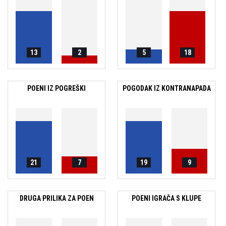
13
2
5
18
POENI IZ POGREŠKI
POGODAK IZ KONTRANAPADA
21
7
19
9
DRUGA PRILIKA ZA POEN
POENI IGRAČA S KLUPE