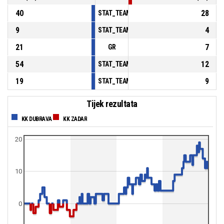
40
28
STAT_TEAMMATCH_BASKETBALL_sPointsInT
9
4
STAT_TEAMMATCH_BASKETBALL_sPointsSe
21
7
GR
54
12
STAT_TEAMMATCH_BASKETBALL_sBenchPoi
19
9
STAT_TEAMMATCH_BASKETBALL_sPointsFas
Tijek rezultata
KK DUBRAVA
KK ZADAR
20
10
0