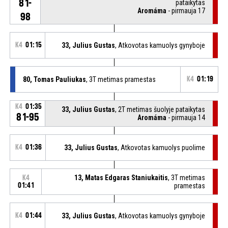
81-
pataikytas
Aromáma
- pirmauja 17
98
K4
01:15
33, Julius Gustas
, Atkovotas kamuolys gynyboje
80, Tomas Pauliukas
, 3T metimas pramestas
K4
01:19
K4
01:35
33, Julius Gustas
, 2T metimas šuolyje pataikytas
81-95
Aromáma
- pirmauja 14
K4
01:36
33, Julius Gustas
, Atkovotas kamuolys puolime
13, Matas Edgaras Staniukaitis
, 3T metimas
K4
01:41
pramestas
K4
01:44
33, Julius Gustas
, Atkovotas kamuolys gynyboje