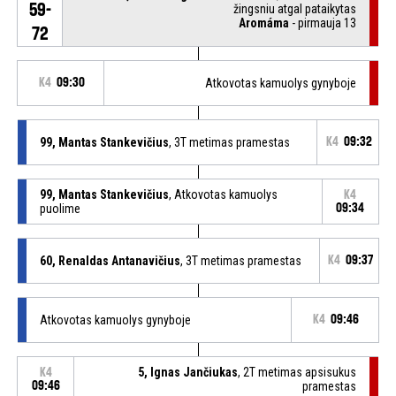
59-
žingsniu atgal pataikytas
Aromáma
- pirmauja 13
72
K4
09:30
Atkovotas kamuolys gynyboje
99, Mantas Stankevičius
, 3T metimas pramestas
K4
09:32
99, Mantas Stankevičius
, Atkovotas kamuolys
K4
puolime
09:34
60, Renaldas Antanavičius
, 3T metimas pramestas
K4
09:37
Atkovotas kamuolys gynyboje
K4
09:46
5, Ignas Jančiukas
, 2T metimas apsisukus
K4
09:46
pramestas