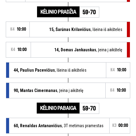
KĖLINIO PRADŽIA
59-70
K4
10:00
15, Šarūnas Krilavičius
, Išeina iš aikštelės
K4
10:00
14, Domas Jankauskas
, Įeina į aikštelę
44, Paulius Pacevičius
, Išeina iš aikštelės
K4
10:00
90, Mantas Cimermanas
, Įeina į aikštelę
K4
10:00
KĖLINIO PABAIGA
59-70
60, Renaldas Antanavičius
, 3T metimas pramestas
K3
00:00