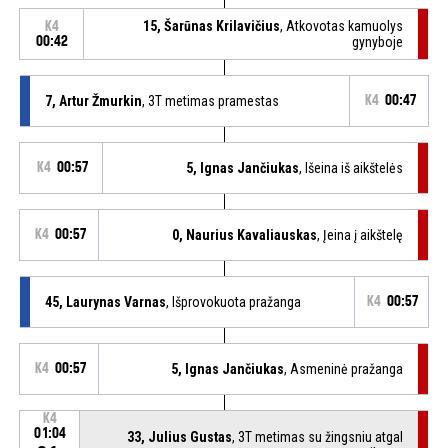
15, Šarūnas Krilavičius
, Atkovotas kamuolys
K4
00:42
gynyboje
7, Artur Žmurkin
, 3T metimas pramestas
K4
00:47
K4
00:57
5, Ignas Jančiukas
, Išeina iš aikštelės
K4
00:57
0, Naurius Kavaliauskas
, Įeina į aikštelę
45, Laurynas Varnas
, Išprovokuota pražanga
K4
00:57
K4
00:57
5, Ignas Jančiukas
, Asmeninė pražanga
K4
01:04
33, Julius Gustas
, 3T metimas su žingsniu atgal