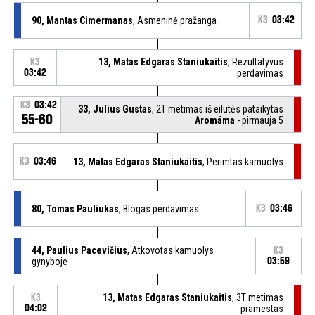
90, Mantas Cimermanas
, Asmeninė pražanga
K3
03:42
13, Matas Edgaras Staniukaitis
, Rezultatyvus
K3
03:42
perdavimas
K3
03:42
33, Julius Gustas
, 2T metimas iš eilutės pataikytas
55-60
Aromáma
- pirmauja 5
K3
03:46
13, Matas Edgaras Staniukaitis
, Perimtas kamuolys
80, Tomas Pauliukas
, Blogas perdavimas
K3
03:46
44, Paulius Pacevičius
, Atkovotas kamuolys
K3
gynyboje
03:59
13, Matas Edgaras Staniukaitis
, 3T metimas
K3
04:02
pramestas