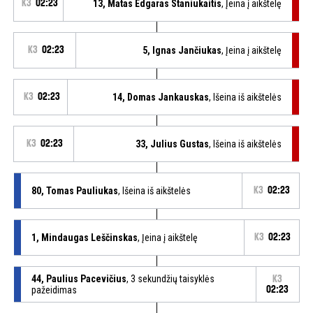
K3
02:23
13, Matas Edgaras Staniukaitis
, Įeina į aikštelę
K3
02:23
5, Ignas Jančiukas
, Įeina į aikštelę
K3
02:23
14, Domas Jankauskas
, Išeina iš aikštelės
K3
02:23
33, Julius Gustas
, Išeina iš aikštelės
80, Tomas Pauliukas
, Išeina iš aikštelės
K3
02:23
1, Mindaugas Leščinskas
, Įeina į aikštelę
K3
02:23
44, Paulius Pacevičius
, 3 sekundžių taisyklės
K3
pažeidimas
02:23