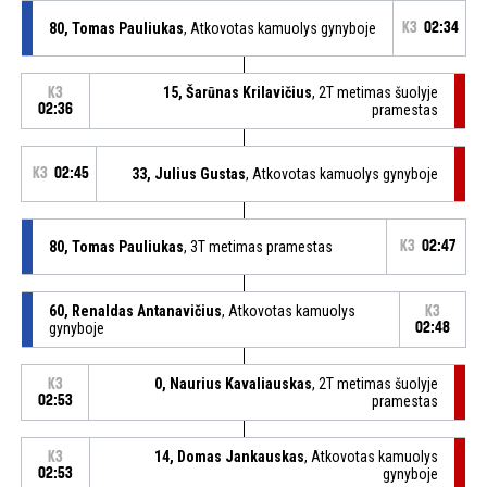
80, Tomas Pauliukas
, Atkovotas kamuolys gynyboje
K3
02:34
15, Šarūnas Krilavičius
, 2T metimas šuolyje
K3
02:36
pramestas
K3
02:45
33, Julius Gustas
, Atkovotas kamuolys gynyboje
80, Tomas Pauliukas
, 3T metimas pramestas
K3
02:47
60, Renaldas Antanavičius
, Atkovotas kamuolys
K3
gynyboje
02:48
0, Naurius Kavaliauskas
, 2T metimas šuolyje
K3
02:53
pramestas
14, Domas Jankauskas
, Atkovotas kamuolys
K3
02:53
gynyboje