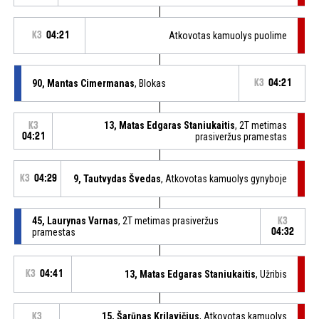
K3
04:21
Atkovotas kamuolys puolime
90, Mantas Cimermanas
, Blokas
K3
04:21
13, Matas Edgaras Staniukaitis
, 2T metimas
K3
04:21
prasiveržus pramestas
K3
04:29
9, Tautvydas Švedas
, Atkovotas kamuolys gynyboje
45, Laurynas Varnas
, 2T metimas prasiveržus
K3
pramestas
04:32
K3
04:41
13, Matas Edgaras Staniukaitis
, Užribis
15, Šarūnas Krilavičius
, Atkovotas kamuolys
K3