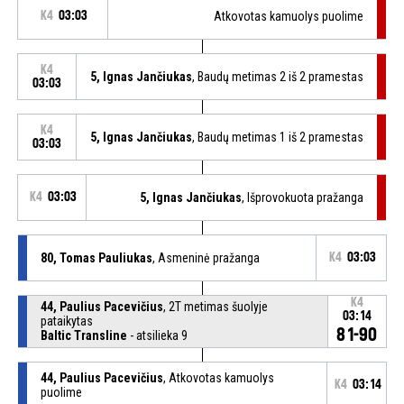
K4
03:03
Atkovotas kamuolys puolime
K4
5, Ignas Jančiukas
, Baudų metimas 2 iš 2 pramestas
03:03
K4
5, Ignas Jančiukas
, Baudų metimas 1 iš 2 pramestas
03:03
K4
03:03
5, Ignas Jančiukas
, Išprovokuota pražanga
80, Tomas Pauliukas
, Asmeninė pražanga
K4
03:03
K4
44, Paulius Pacevičius
, 2T metimas šuolyje
03:14
pataikytas
81-90
Baltic Transline
- atsilieka 9
44, Paulius Pacevičius
, Atkovotas kamuolys
K4
03:14
puolime