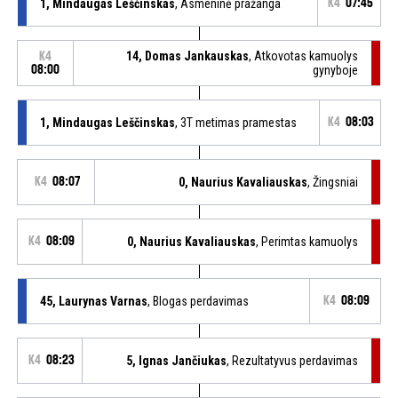
1, Mindaugas Leščinskas
, Asmeninė pražanga
K4
07:45
14, Domas Jankauskas
, Atkovotas kamuolys
K4
08:00
gynyboje
1, Mindaugas Leščinskas
, 3T metimas pramestas
K4
08:03
K4
08:07
0, Naurius Kavaliauskas
, Žingsniai
K4
08:09
0, Naurius Kavaliauskas
, Perimtas kamuolys
45, Laurynas Varnas
, Blogas perdavimas
K4
08:09
K4
08:23
5, Ignas Jančiukas
, Rezultatyvus perdavimas