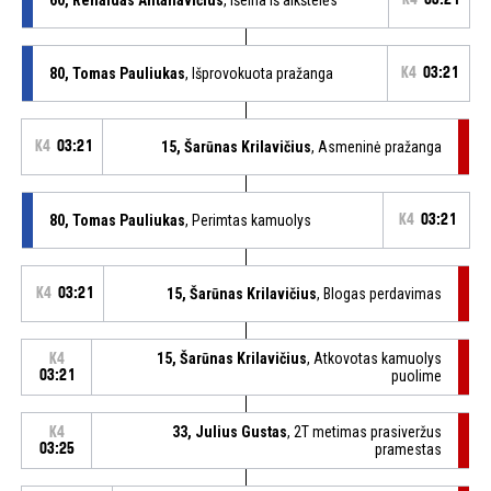
80, Tomas Pauliukas
, Išprovokuota pražanga
K4
03:21
K4
03:21
15, Šarūnas Krilavičius
, Asmeninė pražanga
80, Tomas Pauliukas
, Perimtas kamuolys
K4
03:21
K4
03:21
15, Šarūnas Krilavičius
, Blogas perdavimas
15, Šarūnas Krilavičius
, Atkovotas kamuolys
K4
03:21
puolime
33, Julius Gustas
, 2T metimas prasiveržus
K4
03:25
pramestas