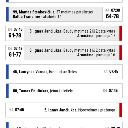
K4
07:30
99, Mantas Stankevičius
, 3T metimas pataikytas
64-78
Baltic Transline
- atsilieka 14
K4
07:45
5, Ignas Jančiukas
, Baudų metimas 2 iš 2 pataikytas
61-78
Aromáma
- pirmauja 17
K4
07:45
5, Ignas Jančiukas
, Baudų metimas 1 iš 2 pataikytas
61-77
Aromáma
- pirmauja 16
45, Laurynas Varnas
, Išeina iš aikštelės
K4
07:45
80, Tomas Pauliukas
, Įeina į aikštelę
K4
07:45
K4
07:45
5, Ignas Jančiukas
, Išprovokuota pražanga