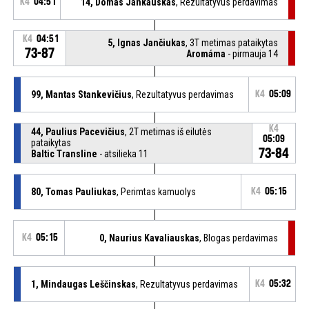
K4
04:51
14, Domas Jankauskas
, Rezultatyvus perdavimas
K4
04:51
5, Ignas Jančiukas
, 3T metimas pataikytas
73-87
Aromáma
- pirmauja 14
99, Mantas Stankevičius
, Rezultatyvus perdavimas
K4
05:09
K4
44, Paulius Pacevičius
, 2T metimas iš eilutės
05:09
pataikytas
73-84
Baltic Transline
- atsilieka 11
80, Tomas Pauliukas
, Perimtas kamuolys
K4
05:15
K4
05:15
0, Naurius Kavaliauskas
, Blogas perdavimas
1, Mindaugas Leščinskas
, Rezultatyvus perdavimas
K4
05:32