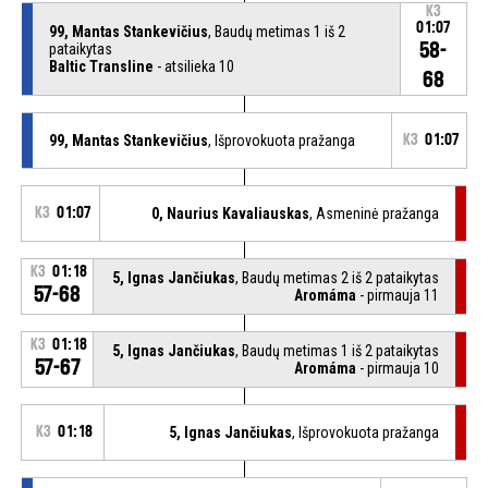
K3
01:07
99, Mantas Stankevičius
, Baudų metimas 1 iš 2
58-
pataikytas
Baltic Transline
- atsilieka 10
68
99, Mantas Stankevičius
, Išprovokuota pražanga
K3
01:07
K3
01:07
0, Naurius Kavaliauskas
, Asmeninė pražanga
K3
01:18
5, Ignas Jančiukas
, Baudų metimas 2 iš 2 pataikytas
57-68
Aromáma
- pirmauja 11
K3
01:18
5, Ignas Jančiukas
, Baudų metimas 1 iš 2 pataikytas
57-67
Aromáma
- pirmauja 10
K3
01:18
5, Ignas Jančiukas
, Išprovokuota pražanga