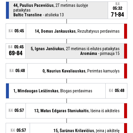
K4
44, Paulius Pacevičius
, 2T metimas šuolyje
05:32
pataikytas
71-84
Baltic Transline
- atsilieka 13
K4
05:45
14, Domas Jankauskas
, Rezultatyvus perdavimas
K4
05:45
5, Ignas Jančiukas
, 2T metimas iš eilutės pataikytas
69-84
Aromáma
- pirmauja 15
K4
05:48
0, Naurius Kavaliauskas
, Perimtas kamuolys
1, Mindaugas Leščinskas
, Blogas perdavimas
K4
05:48
K4
05:57
13, Matas Edgaras Staniukaitis
, Išeina iš aikštelės
K4
05:57
15, Šarūnas Krilavičius
, Įeina į aikštelę