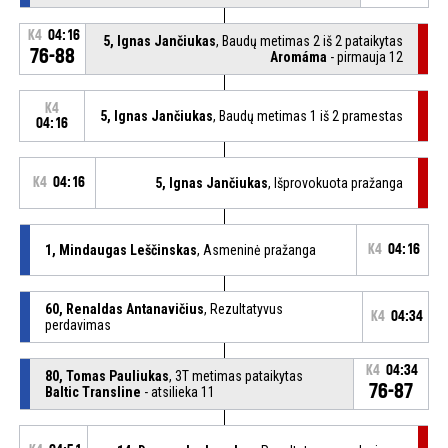
K4
04:16
5, Ignas Jančiukas
, Baudų metimas 2 iš 2 pataikytas
76-88
Aromáma
- pirmauja 12
K4
5, Ignas Jančiukas
, Baudų metimas 1 iš 2 pramestas
04:16
K4
04:16
5, Ignas Jančiukas
, Išprovokuota pražanga
1, Mindaugas Leščinskas
, Asmeninė pražanga
K4
04:16
60, Renaldas Antanavičius
, Rezultatyvus
K4
04:34
perdavimas
K4
04:34
80, Tomas Pauliukas
, 3T metimas pataikytas
76-87
Baltic Transline
- atsilieka 11