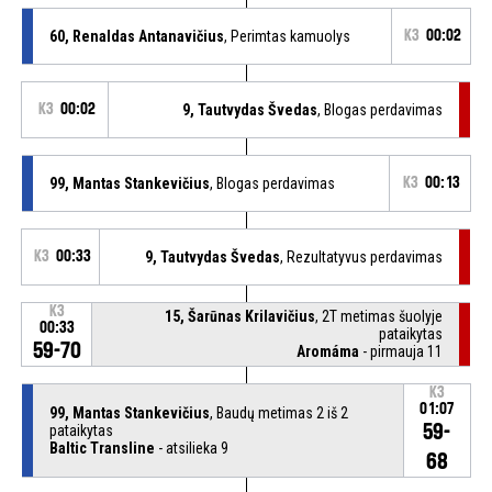
60, Renaldas Antanavičius
, Perimtas kamuolys
K3
00:02
K3
00:02
9, Tautvydas Švedas
, Blogas perdavimas
99, Mantas Stankevičius
, Blogas perdavimas
K3
00:13
K3
00:33
9, Tautvydas Švedas
, Rezultatyvus perdavimas
K3
15, Šarūnas Krilavičius
, 2T metimas šuolyje
00:33
pataikytas
59-70
Aromáma
- pirmauja 11
K3
01:07
99, Mantas Stankevičius
, Baudų metimas 2 iš 2
59-
pataikytas
Baltic Transline
- atsilieka 9
68