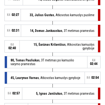
K4
02:27
33, Julius Gustas
, Atkovotas kamuolys puolime
K4
02:31
14, Domas Jankauskas
, 3T metimas pramestas
15, Šarūnas Krilavičius
, Atkovotas kamuolys
K4
02:40
gynyboje
80, Tomas Pauliukas
, 3T metimas po kamuolio
K4
varymo pramestas
02:44
45, Laurynas Varnas
, Atkovotas kamuolys gynyboje
K4
02:54
K4
02:57
5, Ignas Jančiukas
, 3T metimas pramestas