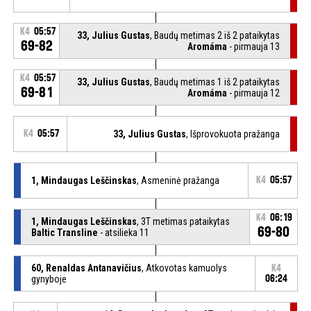
K4
05:57
33, Julius Gustas
, Baudų metimas 2 iš 2 pataikytas
69-82
Aromáma
- pirmauja 13
K4
05:57
33, Julius Gustas
, Baudų metimas 1 iš 2 pataikytas
69-81
Aromáma
- pirmauja 12
K4
05:57
33, Julius Gustas
, Išprovokuota pražanga
1, Mindaugas Leščinskas
, Asmeninė pražanga
K4
05:57
K4
06:19
1, Mindaugas Leščinskas
, 3T metimas pataikytas
69-80
Baltic Transline
- atsilieka 11
60, Renaldas Antanavičius
, Atkovotas kamuolys
K4
gynyboje
06:24