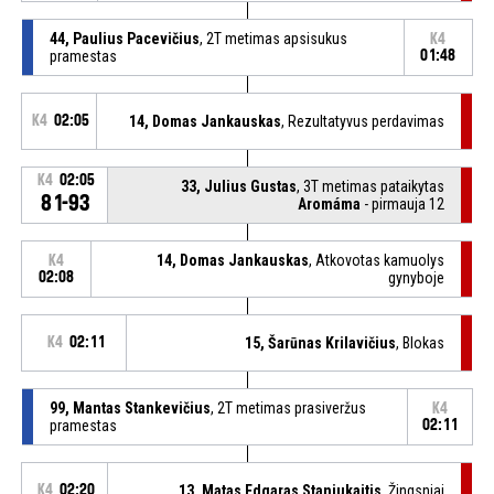
44, Paulius Pacevičius
, 2T metimas apsisukus
K4
pramestas
01:48
K4
02:05
14, Domas Jankauskas
, Rezultatyvus perdavimas
K4
02:05
33, Julius Gustas
, 3T metimas pataikytas
81-93
Aromáma
- pirmauja 12
14, Domas Jankauskas
, Atkovotas kamuolys
K4
02:08
gynyboje
K4
02:11
15, Šarūnas Krilavičius
, Blokas
99, Mantas Stankevičius
, 2T metimas prasiveržus
K4
pramestas
02:11
K4
02:20
13, Matas Edgaras Staniukaitis
, Žingsniai