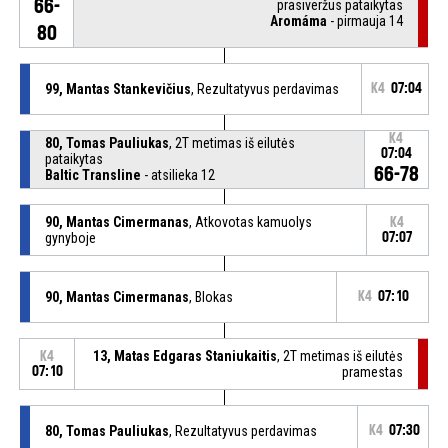
66-
prasiveržus pataikytas
Aromáma
- pirmauja 14
80
99, Mantas Stankevičius
, Rezultatyvus perdavimas
K4
07:04
K4
80, Tomas Pauliukas
, 2T metimas iš eilutės
07:04
pataikytas
66-78
Baltic Transline
- atsilieka 12
90, Mantas Cimermanas
, Atkovotas kamuolys
K4
gynyboje
07:07
90, Mantas Cimermanas
, Blokas
K4
07:10
13, Matas Edgaras Staniukaitis
, 2T metimas iš eilutės
K4
07:10
pramestas
80, Tomas Pauliukas
, Rezultatyvus perdavimas
K4
07:30