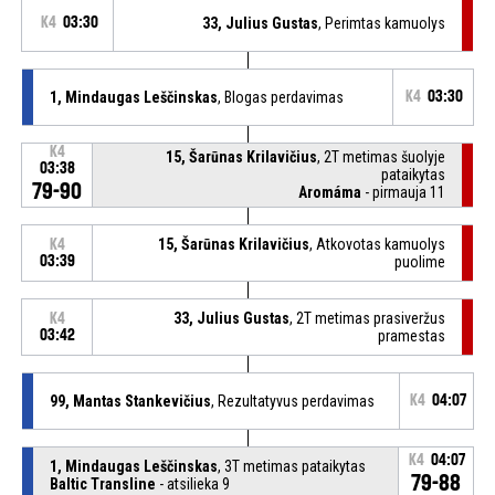
K4
03:30
33, Julius Gustas
, Perimtas kamuolys
1, Mindaugas Leščinskas
, Blogas perdavimas
K4
03:30
K4
15, Šarūnas Krilavičius
, 2T metimas šuolyje
03:38
pataikytas
79-90
Aromáma
- pirmauja 11
15, Šarūnas Krilavičius
, Atkovotas kamuolys
K4
03:39
puolime
33, Julius Gustas
, 2T metimas prasiveržus
K4
03:42
pramestas
99, Mantas Stankevičius
, Rezultatyvus perdavimas
K4
04:07
K4
04:07
1, Mindaugas Leščinskas
, 3T metimas pataikytas
79-88
Baltic Transline
- atsilieka 9