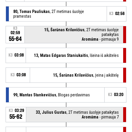
80, Tomas Pauliukas
, 2T metimas šuolyje
K3
02:56
pramestas
K3
15, Šarūnas Krilavičius
, 2T metimas šuolyje
02:59
pataikytas
55-64
Aromáma
- pirmauja 9
K3
03:08
13, Matas Edgaras Staniukaitis
, Išeina iš aikštelės
K3
03:08
15, Šarūnas Krilavičius
, Įeina į aikštelę
99, Mantas Stankevičius
, Blogas perdavimas
K3
03:20
K3
03:29
33, Julius Gustas
, 2T metimas šuolyje pataikytas
55-62
Aromáma
- pirmauja 7