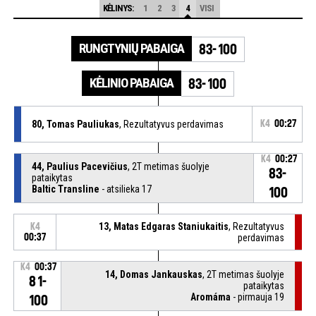
KĖLINYS:
1
2
3
4
VISI
RUNGTYNIŲ PABAIGA
83-100
KĖLINIO PABAIGA
83-100
80, Tomas Pauliukas
, Rezultatyvus perdavimas
K4
00:27
K4
00:27
44, Paulius Pacevičius
, 2T metimas šuolyje
83-
pataikytas
Baltic Transline
- atsilieka 17
100
13, Matas Edgaras Staniukaitis
, Rezultatyvus
K4
00:37
perdavimas
K4
00:37
14, Domas Jankauskas
, 2T metimas šuolyje
81-
pataikytas
Aromáma
- pirmauja 19
100