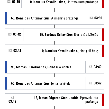
K3
03:39
0, Naurius Kavaliauskas
, Išprovokuota pražanga
60, Renaldas Antanavičius
, Asmeninė pražanga
K3
03:39
K3
03:42
15, Šarūnas Krilavičius
, Išeina iš aikštelės
K3
03:42
0, Naurius Kavaliauskas
, Įeina į aikštelę
90, Mantas Cimermanas
, Išeina iš aikštelės
K3
03:42
60, Renaldas Antanavičius
, Įeina į aikštelę
K3
03:42
13, Matas Edgaras Staniukaitis
, Išprovokuota
K3
03:42
pražanga