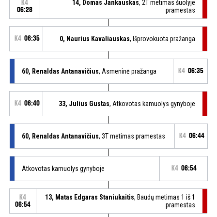
14, Domas Jankauskas
, 2T metimas šuolyje
K4
06:28
pramestas
K4
06:35
0, Naurius Kavaliauskas
, Išprovokuota pražanga
60, Renaldas Antanavičius
, Asmeninė pražanga
K4
06:35
K4
06:40
33, Julius Gustas
, Atkovotas kamuolys gynyboje
60, Renaldas Antanavičius
, 3T metimas pramestas
K4
06:44
Atkovotas kamuolys gynyboje
K4
06:54
13, Matas Edgaras Staniukaitis
, Baudų metimas 1 iš 1
K4
06:54
pramestas