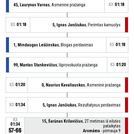
45, Laurynas Varnas
, Asmeninė pražanga
K3
01:18
K3
01:18
5, Ignas Jančiukas
, Perimtas kamuolys
1, Mindaugas Leščinskas
, Blogas perdavimas
K3
01:18
99, Mantas Stankevičius
, Išprovokuota pražanga
K3
01:20
K3
01:20
0, Naurius Kavaliauskas
, Asmeninė pražanga
K3
01:34
5, Ignas Jančiukas
, Rezultatyvus perdavimas
K3
15, Šarūnas Krilavičius
, 2T metimas iš eilutės
01:34
pataikytas
57-66
Aromáma
- pirmauja 9