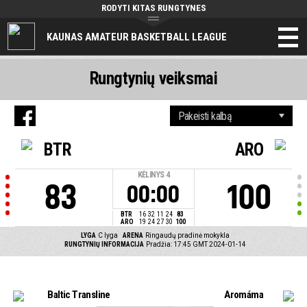
RODYTI KITAS RUNGTYNES
KAUNAS AMATEUR BASKETBALL LEAGUE
Rungtynių veiksmai
BTR
ARO
KĖLINYS
4
83
100
00:00
BTR
16
32
11
24
83
ARO
19
24
27
30
100
LYGA
C lyga
ARENA
Ringaudų pradinė mokykla
RUNGTYNIŲ INFORMACIJA
Pradžia: 17:45 GMT 2024-01-14
Baltic Transline
Aromáma