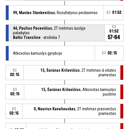
99, Mantas Stankevičius
, Rezultatyvus perdavimas
K3
01:52
K3
44, Paulius Pacevičius
, 2T metimas šuolyje
01:52
pataikytas
57-64
Baltic Transline
- atsilieka 7
Atkovotas kamuolys gynyboje
K3
02:15
15, Šarūnas Krilavičius
, 2T metimas iš eilutės
K3
02:15
pramestas
15, Šarūnas Krilavičius
, Atkovotas kamuolys
K3
02:15
puolime
0, Naurius Kavaliauskas
, 2T metimas prasiveržus
K3
02:15
pramestas