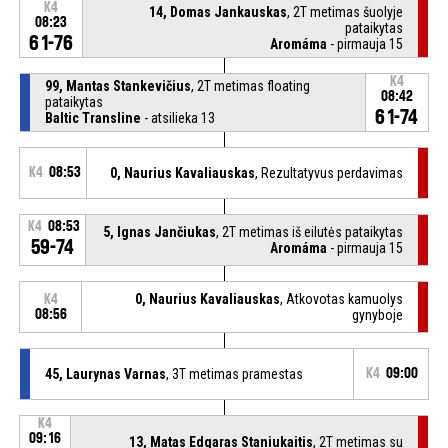
K4
14, Domas Jankauskas
, 2T metimas šuolyje
08:23
pataikytas
61-76
Aromáma
- pirmauja 15
K4
99, Mantas Stankevičius
, 2T metimas floating
08:42
pataikytas
61-74
Baltic Transline
- atsilieka 13
K4
08:53
0, Naurius Kavaliauskas
, Rezultatyvus perdavimas
K4
08:53
5, Ignas Jančiukas
, 2T metimas iš eilutės pataikytas
59-74
Aromáma
- pirmauja 15
0, Naurius Kavaliauskas
, Atkovotas kamuolys
K4
08:56
gynyboje
45, Laurynas Varnas
, 3T metimas pramestas
K4
09:00
K4
09:16
13, Matas Edgaras Staniukaitis
, 2T metimas su