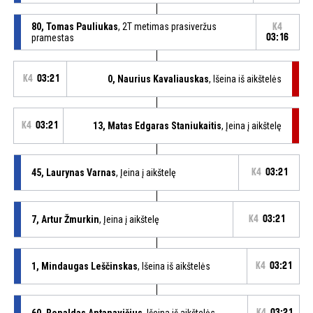
80, Tomas Pauliukas
, 2T metimas prasiveržus
K4
pramestas
03:16
K4
03:21
0, Naurius Kavaliauskas
, Išeina iš aikštelės
K4
03:21
13, Matas Edgaras Staniukaitis
, Įeina į aikštelę
45, Laurynas Varnas
, Įeina į aikštelę
K4
03:21
7, Artur Žmurkin
, Įeina į aikštelę
K4
03:21
1, Mindaugas Leščinskas
, Išeina iš aikštelės
K4
03:21
60, Renaldas Antanavičius
, Išeina iš aikštelės
K4
03:21