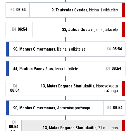
K4
06:54
9, Tautvydas Švedas
, Išeina iš aikštelės
K4
06:54
33, Julius Gustas
, Įeina į aikštelę
90, Mantas Cimermanas
, Išeina iš aikštelės
K4
06:54
44, Paulius Pacevičius
, Įeina į aikštelę
K4
06:54
13, Matas Edgaras Staniukaitis
, Išprovokuota
K4
06:54
pražanga
90, Mantas Cimermanas
, Asmeninė pražanga
K4
06:54
K4
06:54
13, Matas Edgaras Staniukaitis
, 2T metimas