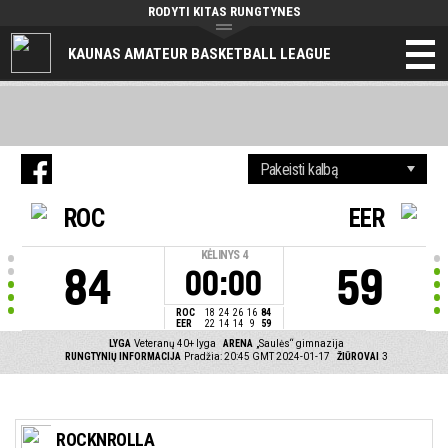
RODYTI KITAS RUNGTYNES
KAUNAS AMATEUR BASKETBALL LEAGUE
ROC
EER
KĖLINYS
4
84
59
00:00
ROC
18
24
26
16
84
EER
22
14
14
9
59
LYGA
Veteranų 40+ lyga
ARENA
„Saulės“ gimnazija
RUNGTYNIŲ INFORMACIJA
Pradžia: 20:45 GMT 2024-01-17
ŽIŪROVAI
3
ROCKNROLLA