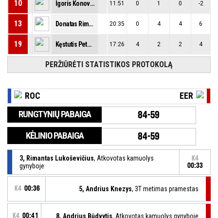
10
Igoris Konovalenko
11:51
0
1
0
-2
13
Donatas Rimkevičius
20:35
0
4
4
6
19
Kęstutis Petkevičius
17:26
4
2
2
4
PERŽIŪRĖTI STATISTIKOS PROTOKOLĄ
ROC
EER
RUNGTYNIŲ PABAIGA
84-59
KĖLINIO PABAIGA
84-59
3, Rimantas Lukoševičius
, Atkovotas kamuolys
K4
gynyboje
00:33
K4
00:36
5, Andrius Knezys
, 3T metimas pramestas
K4
00:41
8, Andrius Būdvytis
, Atkovotas kamuolys gynyboje