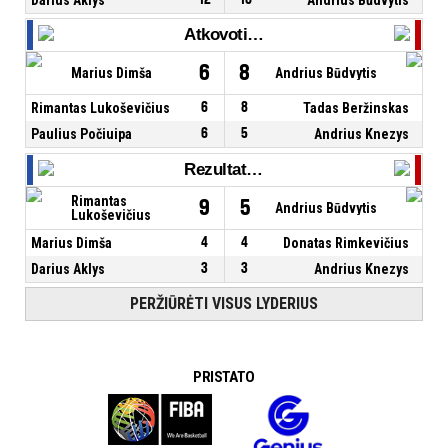
Atkovoti kamuoliai
6
8
Marius Dimša
Andrius Būdvytis
Rimantas Lukoševičius
6
8
Tadas Beržinskas
Paulius Počiuipa
6
5
Andrius Knezys
Rezultatyvūs perdavimai
Rimantas
9
5
Andrius Būdvytis
Lukoševičius
Marius Dimša
4
4
Donatas Rimkevičius
Darius Aklys
3
3
Andrius Knezys
PERŽIŪRĖTI VISUS LYDERIUS
PRISTATO