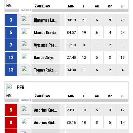
NR.
ŽAIDĖJAS
MIN
T
AK
RP
EF
AIKŠTELĖJE
3
Rimantas Lukoševičius
38:13
21
6
9
25
5
Marius Dimša
34:57
19
6
4
24
7
Vytautas Peseckis
17:13
0
1
2
3
12
Darius Aklys
27:40
12
5
3
19
13
Tomas Rakauskas
34:30
11
6
2
4
EER
NR.
ŽAIDĖJAS
MIN
T
AK
RP
EF
AIKŠTELĖJE
5
Andrius Knezys
23:31
13
5
3
12
8
Andrius Būdvytis
30:16
10
8
5
14