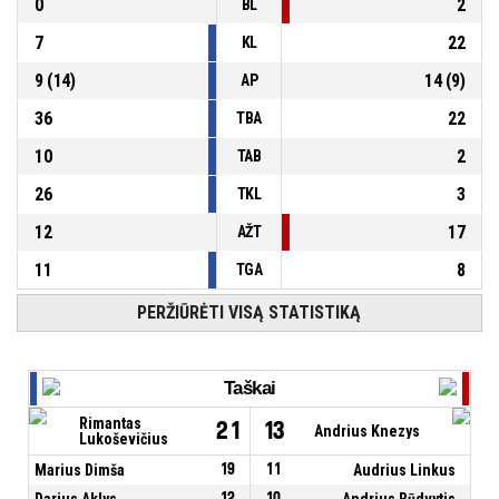
0
2
BL
7
22
KL
9
(
14
)
14
(
9
)
AP
36
22
TBA
10
2
TAB
26
3
TKL
12
17
AŽT
11
8
TGA
PERŽIŪRĖTI VISĄ STATISTIKĄ
Taškai
Rimantas
21
13
Andrius Knezys
Lukoševičius
Marius Dimša
19
11
Audrius Linkus
Darius Aklys
12
10
Andrius Būdvytis