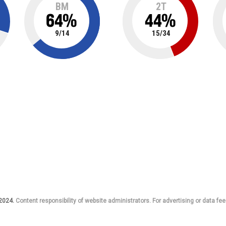
BM
2T
64
%
44
%
9
/
14
15
/
34
 2024.
Content responsibility of website administrators. For advertising or data fee