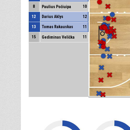
8
10
Paulius Počiuipa
12
Darius Aklys
12
13
Tomas Rakauskas
11
15
11
Gediminas Velička