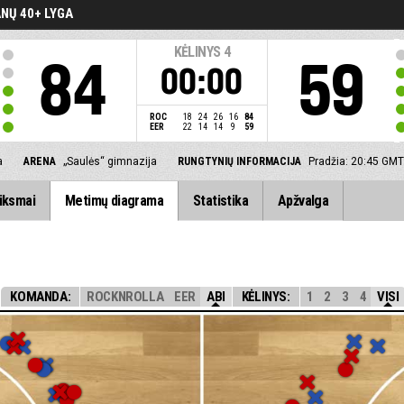
NŲ 40+ LYGA
KĖLINYS
4
84
59
00:00
ROC
18
24
26
16
84
EER
22
14
14
9
59
a
ARENA
„Saulės“ gimnazija
RUNGTYNIŲ INFORMACIJA
Pradžia: 20:45 GM
iksmai
Metimų diagrama
Statistika
Apžvalga
KOMANDA:
ROCKNROLLA
EER
ABI
KĖLINYS:
1
2
3
4
VISI