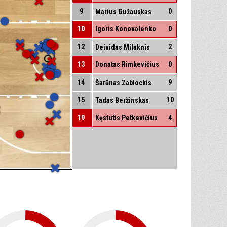
9
0
Marius Gužauskas
10
Igoris Konovalenko
0
12
2
Deividas Milaknis
13
Donatas Rimkevičius
0
14
9
Šarūnas Zablockis
15
10
Tadas Beržinskas
19
Kęstutis Petkevičius
4