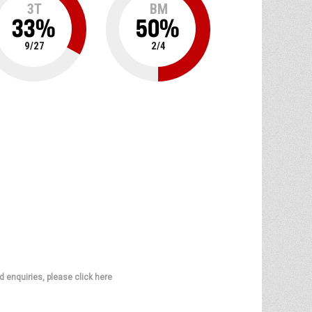
3T
BM
33
%
50
%
9
/
27
2
/
4
d enquiries, please click here