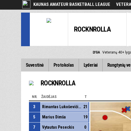
KAUNAS AMATEUR BASKETBALL LEAGUE
VETERA
ROCKNROLLA
LYGA
Veteranų 40+ lyg
Suvestinė
Protokolas
Lyderiai
Rungtynių ve
ROCKNROLLA
NR.
ŽAIDĖJAS
T
3
Rimantas Lukoševičius
21
5
Marius Dimša
19
7
Vytautas Peseckis
0