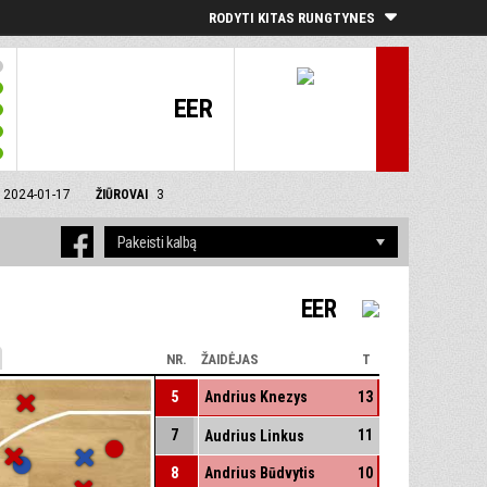
RODYTI KITAS RUNGTYNES
EER
T 2024-01-17
ŽIŪROVAI
3
EER
NR.
ŽAIDĖJAS
T
5
Andrius Knezys
13
7
11
Audrius Linkus
8
Andrius Būdvytis
10