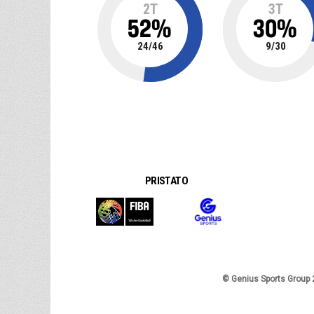
2T
3T
52
%
30
%
24
/
46
9
/
30
PRISTATO
© Genius Sports Group