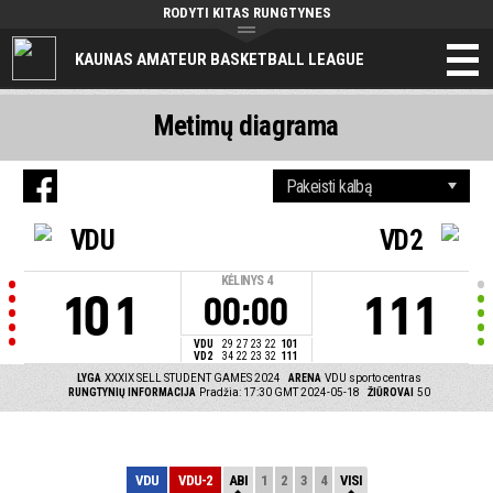
RODYTI KITAS RUNGTYNES
KAUNAS AMATEUR BASKETBALL LEAGUE
Metimų diagrama
VDU
VD2
KĖLINYS
4
101
111
00:00
VDU
29
27
23
22
101
VD2
34
22
23
32
111
LYGA
XXXIX SELL STUDENT GAMES 2024
ARENA
VDU sporto centras
RUNGTYNIŲ INFORMACIJA
Pradžia: 17:30 GMT 2024-05-18
ŽIŪROVAI
50
VDU
VDU-2
ABI
1
2
3
4
VISI