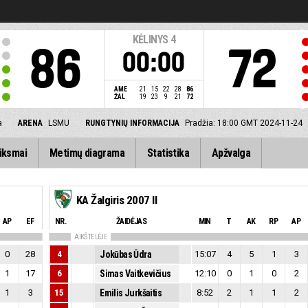
KĖLINYS
4
86
72
00:00
AME
21
15
22
28
86
ŽAL
19
23
9
21
72
a
ARENA
LSMU
RUNGTYNIŲ INFORMACIJA
Pradžia: 18:00 GMT 2024-11-24
iksmai
Metimų diagrama
Statistika
Apžvalga
KA Žalgiris 2007 II
AP
EF
NR.
ŽAIDĖJAS
MIN
T
AK
RP
AP
AIKŠTELĖJE
0
28
4
Jokūbas Ūdra
15:07
4
5
1
3
1
17
6
Simas Vaitkevičius
12:10
0
1
0
2
1
3
15
Emilis Jurkšaitis
8:52
2
1
1
2