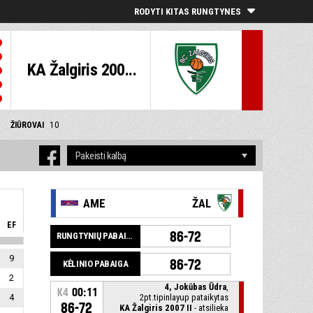
RODYTI KITAS RUNGTYNES
KA Žalgiris 200...
ŽIŪROVAI
10
AME
ŽAL
EF
86-72
RUNGTYNIŲ PABAIGA
9
86-72
KĖLINIO PABAIGA
2
4, Jokūbas Ūdra
,
K4
00:11
4
2pt.tipinlayup pataikytas
86-72
KA Žalgiris 2007 II
- atsilieka