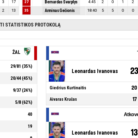
3
17
27
Bernardas Švarplys
4:45
2
0
1
2
2
13
35
Arminas Gečionis
18:40
5
5
0
0
ĖTI STATISTIKOS PROTOKOLĄ
ŽAL
29
/
81
(
35
%)
2
Leonardas Ivanovas
20
/
44
(
45
%)
20
Giedrius Kurtinaitis
9
/
37
(
24
%)
17
Aivaras Kručas
5
/
8
(
62
%)
40
19
13
Leonardas Ivanovas