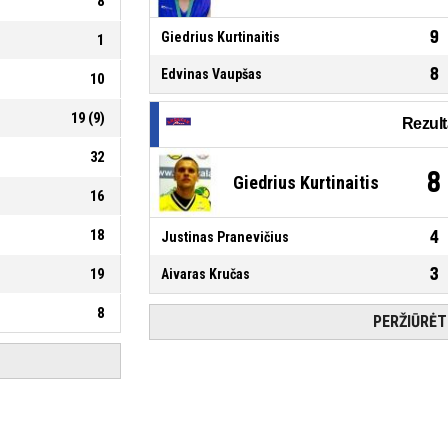
8
9
Giedrius Kurtinaitis
1
8
Edvinas Vaupšas
10
19
(
9
)
32
8
Giedrius Kurtinaitis
16
18
4
Justinas Pranevičius
3
19
Aivaras Kručas
8
PERŽIŪRĖT