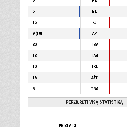
6
PK
5
BL
15
KL
9
(
19
)
AP
30
TBA
13
TAB
10
TKL
16
AŽT
5
TGA
PERŽIŪRĖTI VISĄ STATISTIKĄ
PRISTATO