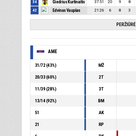
34
Giedrius Kurtinaitis
37:51
20
9
8
42
Edvinas Vaupšas
21:26
6
8
3
PERŽIŪR
AME
31
/
72
(
43
%)
MŽ
20
/
33
(
60
%)
2T
11
/
39
(
28
%)
3T
13
/
14
(
92
%)
BM
51
AK
21
RP