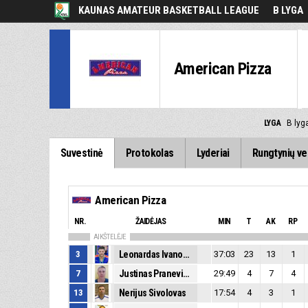
KAUNAS AMATEUR BASKETBALL LEAGUE
B LYGA
American Pizza
LYGA
B lyg
Suvestinė
Protokolas
Lyderiai
Rungtynių ve
American Pizza
NR.
ŽAIDĖJAS
MIN
T
AK
RP
AIKŠTELĖJE
3
Leonardas Ivanovas
37:03
23
13
1
7
Justinas Pranevičius
29:49
4
7
4
13
Nerijus Sivolovas
17:54
4
3
1