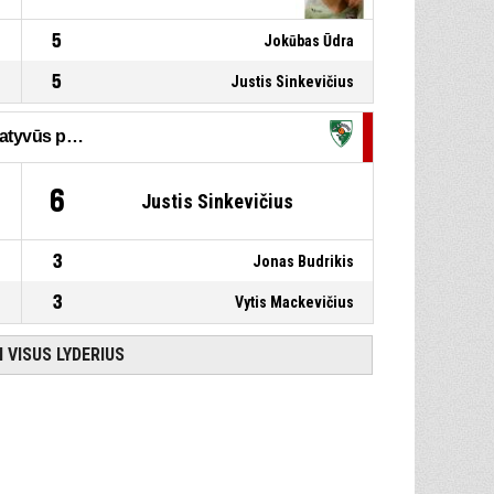
5
Jokūbas Ūdra
5
Justis Sinkevičius
Rezultatyvūs perdavimai
6
Justis Sinkevičius
3
Jonas Budrikis
3
Vytis Mackevičius
I VISUS LYDERIUS