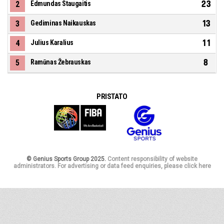
23
2
Edmundas Staugaitis
13
3
Gediminas Naikauskas
11
4
Julius Karalius
8
5
Ramūnas Žebrauskas
PRISTATO
© Genius Sports Group 2025.
Content responsibility of website
administrators. For advertising or data feed enquiries, please click here