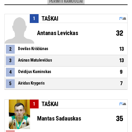
PERIMTI KAMUOLIAI
TAŠKAI
1
32
Antanas Levickas
13
2
Dovilas Kriščiūnas
13
3
Arūnas Matulevičius
9
4
Ovidijus Kaminskas
7
5
Airidas Krygeris
TAŠKAI
1
35
Mantas Sadauskas