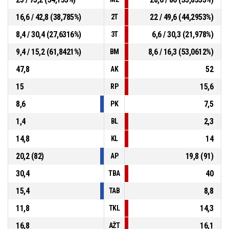
16,6 / 42,8 (38,785%)
22 / 49,6 (44,2953%)
2T
8,4 / 30,4 (27,6316%)
6,6 / 30,3 (21,978%)
3T
9,4 / 15,2 (61,8421%)
8,6 / 16,3 (53,0612%)
BM
47,8
52
AK
15
15,6
RP
8,6
7,5
PK
1,4
2,3
BL
14,8
14
KL
20,2 (82)
19,8 (91)
AP
30,4
40
TBA
15,4
8,8
TAB
11,8
14,3
TKL
16,8
16,1
AŽT