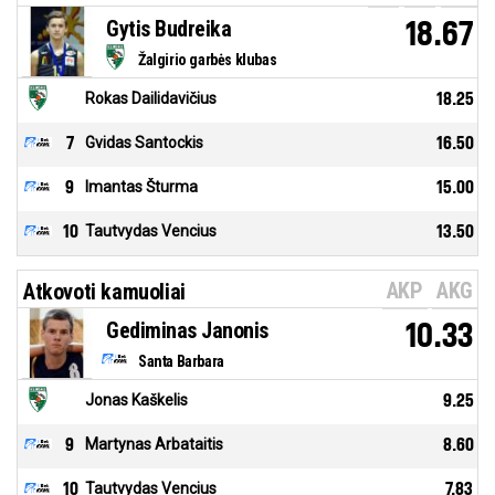
Gytis Budreika
18.67
Žalgirio garbės klubas
Rokas Dailidavičius
18.25
7
Gvidas Santockis
16.50
9
Imantas Šturma
15.00
10
Tautvydas Vencius
13.50
AKP
AKG
Atkovoti kamuoliai
Gediminas Janonis
10.33
Santa Barbara
Jonas Kaškelis
9.25
9
Martynas Arbataitis
8.60
10
Tautvydas Vencius
7.83