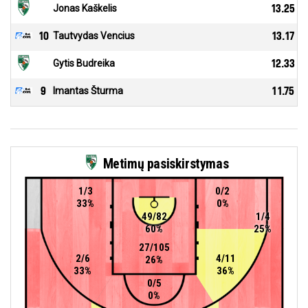
Jonas Kaškelis
13.25
10
Tautvydas Vencius
13.17
Gytis Budreika
12.33
9
Imantas Šturma
11.75
Metimų pasiskirstymas
1/3
0/2
33%
0%
49/82
1/4
60%
25%
27/105
2/6
4/11
26%
33%
36%
0/5
0%