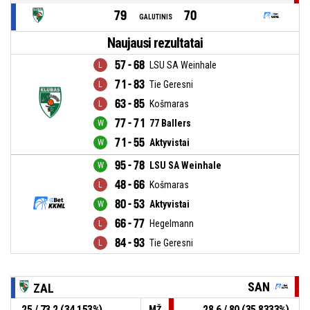
79
70
GALUTINIS
Naujausi rezultatai
57 - 68
LSU SA Weinhale
71 - 83
Tie Geresni
63 - 85
Košmaras
77 - 71
77 Ballers
71 - 55
Aktyvistai
95 - 78
LSU SA Weinhale
48 - 66
Košmaras
80 - 53
Aktyvistai
66 - 77
Hegelmann
84 - 93
Tie Geresni
SAN
ZAL
25 / 73,2 (34,153%)
28,6 / 80 (35,8333%)
MŽ