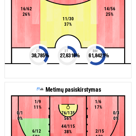
16/62
14/56
26%
25%
11/30
37%
2T
3T
BM
38,785
%
27,6316
%
61,8421
%
Metimų pasiskirstymas
1/9
1/6
11%
17%
0/1
76/135
0/3
0%
56%
0%
44/115
6/12
2/15
38%