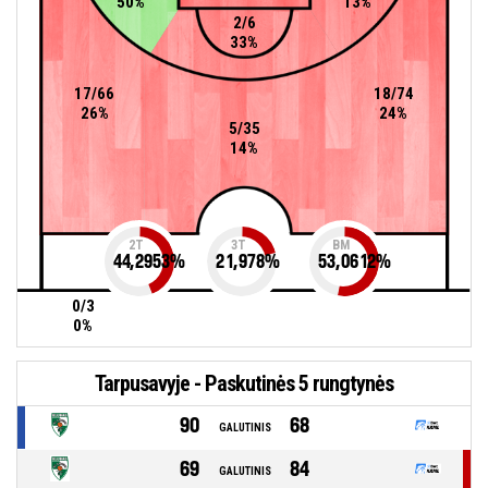
50%
13%
2/6
33%
17/66
18/74
26%
24%
5/35
14%
2T
3T
BM
44,2953
%
21,978
%
53,0612
%
0/3
0%
Tarpusavyje - Paskutinės 5 rungtynės
90
68
GALUTINIS
69
84
GALUTINIS