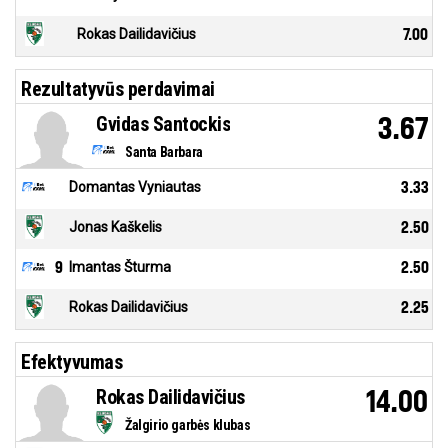
Rokas Dailidavičius
7.00
Rezultatyvūs perdavimai
Gvidas Santockis
3.67
Santa Barbara
Domantas Vyniautas
3.33
Jonas Kaškelis
2.50
9
Imantas Šturma
2.50
Rokas Dailidavičius
2.25
Efektyvumas
Rokas Dailidavičius
14.00
Žalgirio garbės klubas