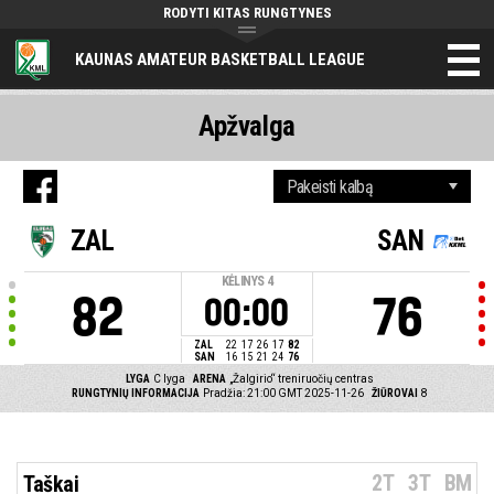
RODYTI KITAS RUNGTYNES
KAUNAS AMATEUR BASKETBALL LEAGUE
Apžvalga
ZAL
SAN
KĖLINYS
4
82
76
00:00
ZAL
22
17
26
17
82
SAN
16
15
21
24
76
LYGA
C lyga
ARENA
„Žalgirio“ treniruočių centras
RUNGTYNIŲ INFORMACIJA
Pradžia: 21:00 GMT 2025-11-26
ŽIŪROVAI
8
2T
3T
BM
Taškai