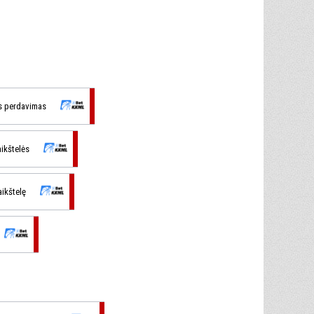
s perdavimas
 aikštelės
 aikštelę