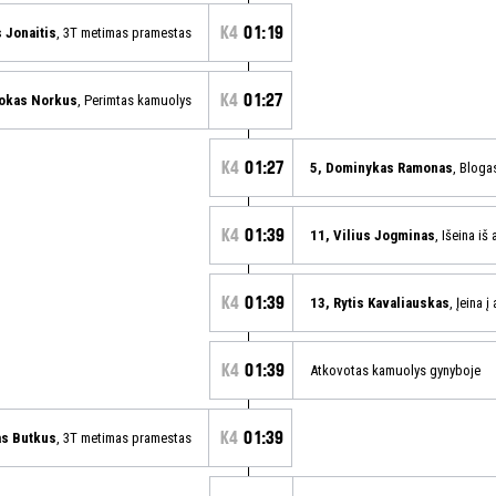
K4
01:19
 Jonaitis
, 3T metimas pramestas
K4
01:27
Rokas Norkus
, Perimtas kamuolys
K4
01:27
5, Dominykas Ramonas
, Bloga
K4
01:39
11, Vilius Jogminas
, Išeina iš
K4
01:39
13, Rytis Kavaliauskas
, Įeina į
K4
01:39
Atkovotas kamuolys gynyboje
K4
01:39
as Butkus
, 3T metimas pramestas