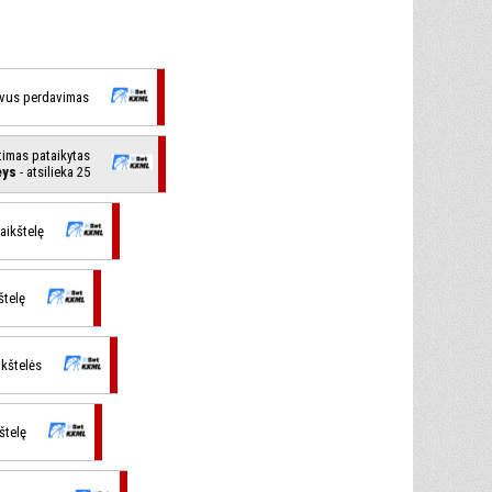
yvus perdavimas
timas pataikytas
eys
- atsilieka 25
į aikštelę
kštelę
aikštelės
kštelę