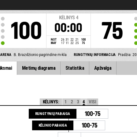
KĖLINYS
4
100
75
00:00
NOT
26
31
22
21
100
MAY
17
11
22
25
75
ARENA
B. Brazdžionio pagrindinė m-kla
RUNGTYNIŲ INFORMACIJA
Pradžia: 2
iksmai
Metimų diagrama
Statistika
Apžvalga
KĖLINYS:
1
2
3
4
VISI
100-75
RUNGTYNIŲ PABAIGA
100-75
KĖLINIO PABAIGA