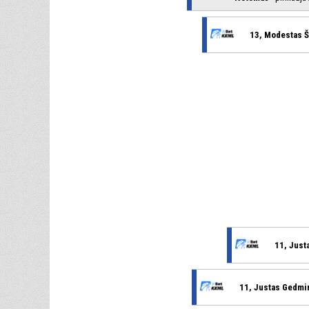
13, Modestas 
11, Just
11, Justas Gedmi