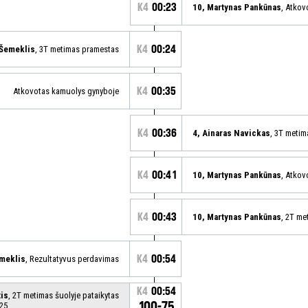
K4
00:23
10, Martynas Pankūnas
, Atkov
K4
00:24
 Šemeklis
, 3T metimas pramestas
K4
00:35
Atkovotas kamuolys gynyboje
K4
00:36
4, Ainaras Navickas
, 3T meti
K4
00:41
10, Martynas Pankūnas
, Atkov
K4
00:43
10, Martynas Pankūnas
, 2T me
K4
00:54
meklis
, Rezultatyvus perdavimas
K4
00:54
tis
, 2T metimas šuolyje pataikytas
100-75
 25