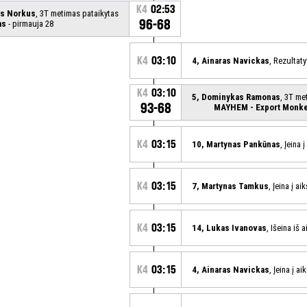
K4
02:53
as Norkus
, 3T metimas pataikytas
96-68
as
- pirmauja 28
K4
03:10
4, Ainaras Navickas
, Rezultat
K4
03:10
5, Dominykas Ramonas
, 3T me
93-68
MAYHEM - Export Monk
K4
03:15
10, Martynas Pankūnas
, Įeina 
K4
03:15
7, Martynas Tamkus
, Įeina į ai
K4
03:15
14, Lukas Ivanovas
, Išeina iš 
K4
03:15
4, Ainaras Navickas
, Įeina į ai