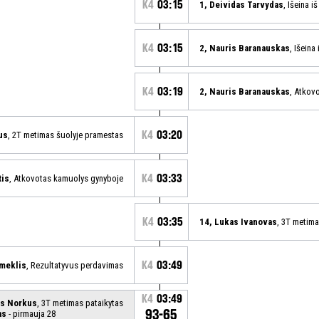
K4
03:15
1, Deividas Tarvydas
, Išeina i
K4
03:15
2, Nauris Baranauskas
, Išeina
K4
03:19
2, Nauris Baranauskas
, Atkov
K4
03:20
us
, 2T metimas šuolyje pramestas
K4
03:33
tis
, Atkovotas kamuolys gynyboje
K4
03:35
14, Lukas Ivanovas
, 3T metim
K4
03:49
meklis
, Rezultatyvus perdavimas
K4
03:49
as Norkus
, 3T metimas pataikytas
93-65
as
- pirmauja 28