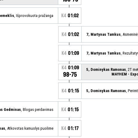
K4
01:02
Šemeklis
, Išprovokuota pražanga
K4
01:02
7, Martynas Tamkus
, Asmeninė
K4
01:09
7, Martynas Tamkus
, Rezultat
K4
01:09
5, Dominykas Ramonas
, 2T me
98-75
MAYHEM - Expo
K4
01:15
5, Dominykas Ramonas
, Perim
K4
01:15
as Gedminas
, Blogas perdavimas
K4
01:17
nas
, Atkovotas kamuolys puolime