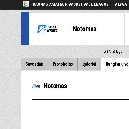
KAUNAS AMATEUR BASKETBALL LEAGUE
B LYGA
Notomas
LYGA
B lyga
Suvestinė
Protokolas
Lyderiai
Rungtynių ve
Notomas