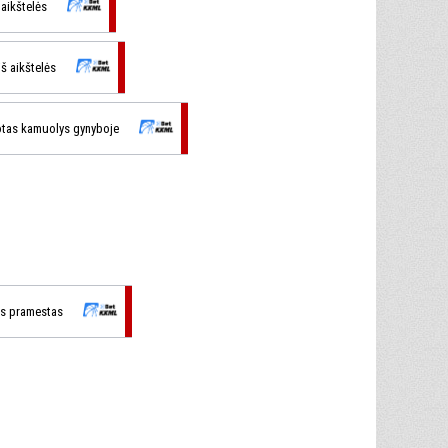
š aikštelės
 iš aikštelės
otas kamuolys gynyboje
as pramestas