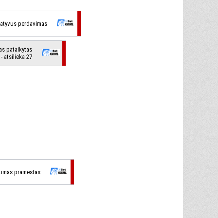
tatyvus perdavimas
as pataikytas
- atsilieka 27
timas pramestas