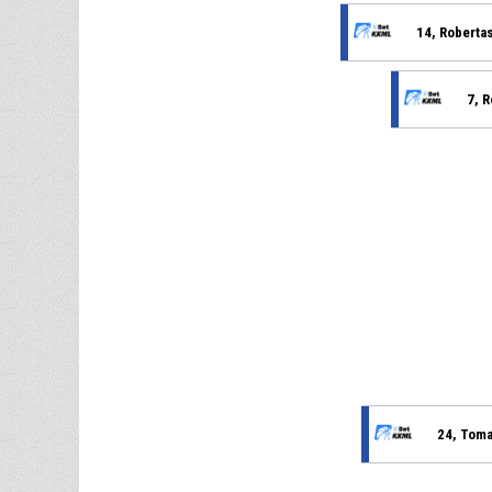
14, Robertas
7, 
24, Tom