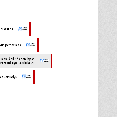
 pražanga
yvus perdavimas
timas iš eilutės pataikytas
rt Monkeys
- atsilieka 23
tas kamuolys