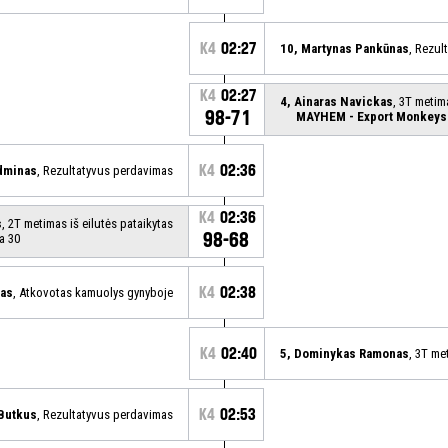
K4
02:27
10, Martynas Pankūnas
, Rezul
K4
02:27
4, Ainaras Navickas
, 3T metim
98-71
MAYHEM - Export Monkeys
K4
02:36
dminas
, Rezultatyvus perdavimas
K4
02:36
s
, 2T metimas iš eilutės pataikytas
98-68
a 30
K4
02:38
nas
, Atkovotas kamuolys gynyboje
K4
02:40
5, Dominykas Ramonas
, 3T me
K4
02:53
Butkus
, Rezultatyvus perdavimas