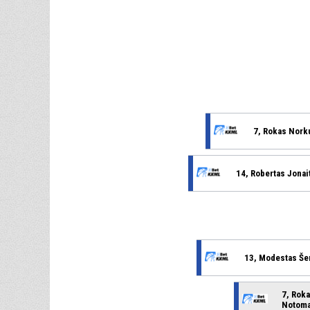
7, Rokas Nork
14, Robertas Jonai
13, Modestas Še
7, Rok
Notom