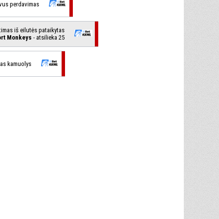
yvus perdavimas
timas iš eilutės pataikytas
rt Monkeys
- atsilieka 25
tas kamuolys