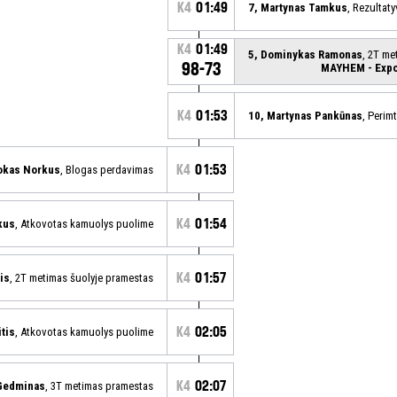
K4
01:49
7, Martynas Tamkus
, Rezultat
K4
01:49
5, Dominykas Ramonas
, 2T me
98-73
MAYHEM - Expo
K4
01:53
10, Martynas Pankūnas
, Perim
K4
01:53
okas Norkus
, Blogas perdavimas
K4
01:54
kus
, Atkovotas kamuolys puolime
K4
01:57
is
, 2T metimas šuolyje pramestas
K4
02:05
tis
, Atkovotas kamuolys puolime
K4
02:07
 Gedminas
, 3T metimas pramestas