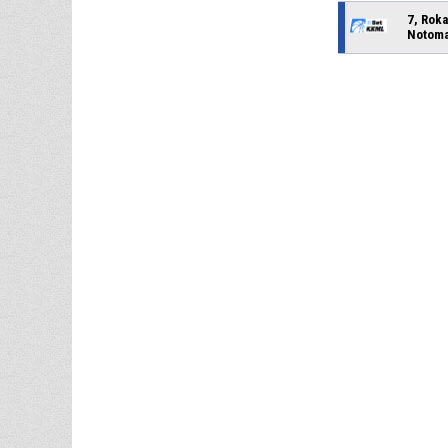
7, Rok
Notom