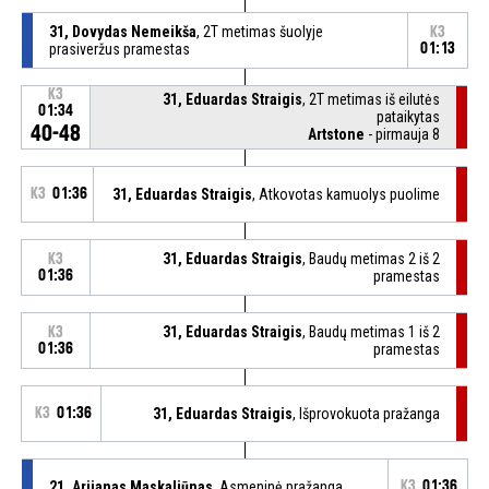
31, Dovydas Nemeikša
, 2T metimas šuolyje
K3
prasiveržus pramestas
01:13
K3
31, Eduardas Straigis
, 2T metimas iš eilutės
01:34
pataikytas
40-48
Artstone
- pirmauja 8
K3
01:36
31, Eduardas Straigis
, Atkovotas kamuolys puolime
31, Eduardas Straigis
, Baudų metimas 2 iš 2
K3
01:36
pramestas
31, Eduardas Straigis
, Baudų metimas 1 iš 2
K3
01:36
pramestas
K3
01:36
31, Eduardas Straigis
, Išprovokuota pražanga
21, Arijanas Maskaliūnas
, Asmeninė pražanga
K3
01:36