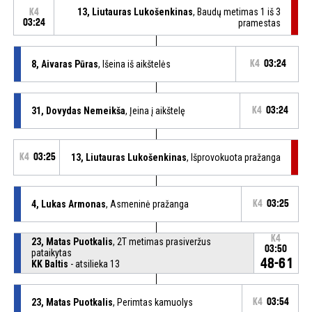
13, Liutauras Lukošenkinas
, Baudų metimas 1 iš 3
K4
03:24
pramestas
8, Aivaras Pūras
, Išeina iš aikštelės
K4
03:24
31, Dovydas Nemeikša
, Įeina į aikštelę
K4
03:24
K4
03:25
13, Liutauras Lukošenkinas
, Išprovokuota pražanga
4, Lukas Armonas
, Asmeninė pražanga
K4
03:25
K4
23, Matas Puotkalis
, 2T metimas prasiveržus
03:50
pataikytas
48-61
KK Baltis
- atsilieka 13
23, Matas Puotkalis
, Perimtas kamuolys
K4
03:54