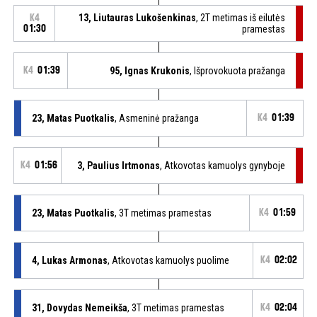
13, Liutauras Lukošenkinas
, 2T metimas iš eilutės
K4
01:30
pramestas
K4
01:39
95, Ignas Krukonis
, Išprovokuota pražanga
23, Matas Puotkalis
, Asmeninė pražanga
K4
01:39
K4
01:56
3, Paulius Irtmonas
, Atkovotas kamuolys gynyboje
23, Matas Puotkalis
, 3T metimas pramestas
K4
01:59
4, Lukas Armonas
, Atkovotas kamuolys puolime
K4
02:02
31, Dovydas Nemeikša
, 3T metimas pramestas
K4
02:04