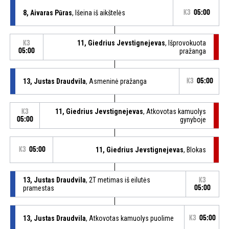
8, Aivaras Pūras
, Išeina iš aikštelės
K3
05:00
11, Giedrius Jevstignejevas
, Išprovokuota
K3
05:00
pražanga
13, Justas Draudvila
, Asmeninė pražanga
K3
05:00
11, Giedrius Jevstignejevas
, Atkovotas kamuolys
K3
05:00
gynyboje
K3
05:00
11, Giedrius Jevstignejevas
, Blokas
13, Justas Draudvila
, 2T metimas iš eilutės
K3
pramestas
05:00
13, Justas Draudvila
, Atkovotas kamuolys puolime
K3
05:00