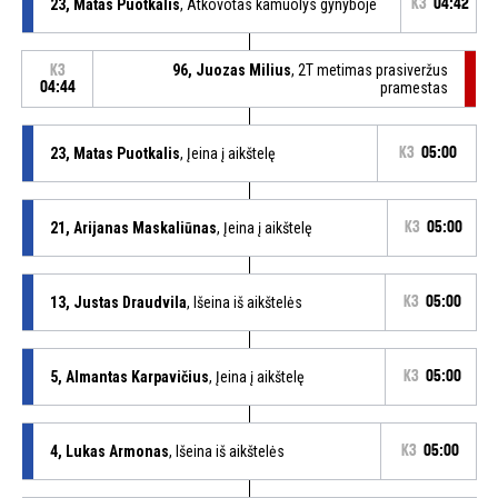
23, Matas Puotkalis
, Atkovotas kamuolys gynyboje
K3
04:42
96, Juozas Milius
, 2T metimas prasiveržus
K3
04:44
pramestas
23, Matas Puotkalis
, Įeina į aikštelę
K3
05:00
21, Arijanas Maskaliūnas
, Įeina į aikštelę
K3
05:00
13, Justas Draudvila
, Išeina iš aikštelės
K3
05:00
5, Almantas Karpavičius
, Įeina į aikštelę
K3
05:00
4, Lukas Armonas
, Išeina iš aikštelės
K3
05:00