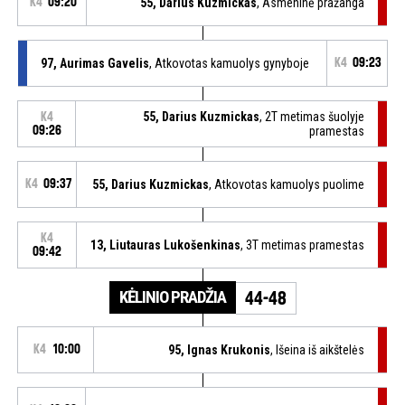
K4
09:20
55, Darius Kuzmickas
, Asmeninė pražanga
97, Aurimas Gavelis
, Atkovotas kamuolys gynyboje
K4
09:23
55, Darius Kuzmickas
, 2T metimas šuolyje
K4
09:26
pramestas
K4
09:37
55, Darius Kuzmickas
, Atkovotas kamuolys puolime
K4
13, Liutauras Lukošenkinas
, 3T metimas pramestas
09:42
KĖLINIO PRADŽIA
44-48
K4
10:00
95, Ignas Krukonis
, Išeina iš aikštelės