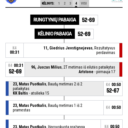
KĖLINYS:
1
2
3
4
VISI
RUNGTYNIŲ PABAIGA
52-69
KĖLINIO PABAIGA
52-69
11, Giedrius Jevstignejevas
, Rezultatyvus
K4
00:31
perdavimas
K4
00:31
96, Juozas Milius
, 2T metimas iš eilutės pataikytas
52-69
Artstone
- pirmauja 17
23, Matas Puotkalis
, Baudų metimas 2 iš 2
K4
00:50
pataikytas
52-67
KK Baltis
- atsilieka 15
23, Matas Puotkalis
, Baudų metimas 1 iš 2
K4
00:50
pramestas
23, Matas Puotkalis
, Išprovokuota pražanga
K4
00:50