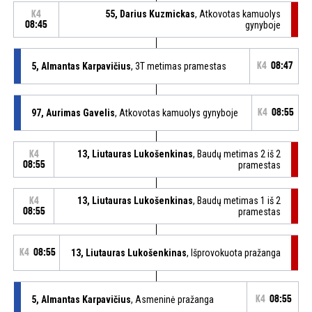
55, Darius Kuzmickas
, Atkovotas kamuolys
K4
08:45
gynyboje
5, Almantas Karpavičius
, 3T metimas pramestas
K4
08:47
97, Aurimas Gavelis
, Atkovotas kamuolys gynyboje
K4
08:55
13, Liutauras Lukošenkinas
, Baudų metimas 2 iš 2
K4
08:55
pramestas
13, Liutauras Lukošenkinas
, Baudų metimas 1 iš 2
K4
08:55
pramestas
K4
08:55
13, Liutauras Lukošenkinas
, Išprovokuota pražanga
5, Almantas Karpavičius
, Asmeninė pražanga
K4
08:55