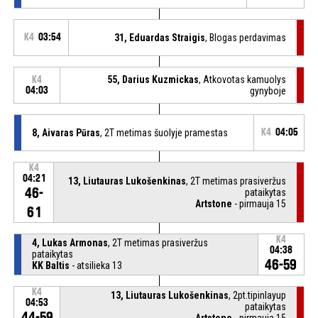
K4
03:54
31, Eduardas Straigis
, Blogas perdavimas
55, Darius Kuzmickas
, Atkovotas kamuolys
K4
04:03
gynyboje
8, Aivaras Pūras
, 2T metimas šuolyje pramestas
K4
04:05
K4
04:21
13, Liutauras Lukošenkinas
, 2T metimas prasiveržus
46-
pataikytas
Artstone
- pirmauja 15
61
K4
4, Lukas Armonas
, 2T metimas prasiveržus
04:38
pataikytas
46-59
KK Baltis
- atsilieka 13
K4
13, Liutauras Lukošenkinas
, 2pt.tipinlayup
04:53
pataikytas
44-59
Artstone
- pirmauja 15