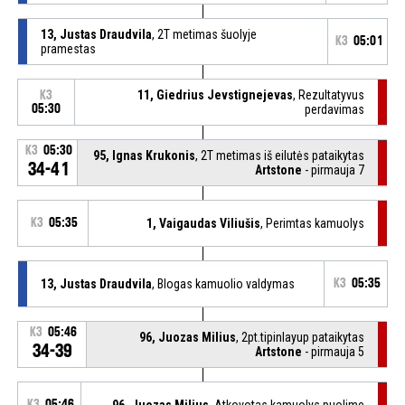
13, Justas Draudvila
, 2T metimas šuolyje
K3
05:01
pramestas
11, Giedrius Jevstignejevas
, Rezultatyvus
K3
05:30
perdavimas
K3
05:30
95, Ignas Krukonis
, 2T metimas iš eilutės pataikytas
34-41
Artstone
- pirmauja 7
K3
05:35
1, Vaigaudas Viliušis
, Perimtas kamuolys
13, Justas Draudvila
, Blogas kamuolio valdymas
K3
05:35
K3
05:46
96, Juozas Milius
, 2pt.tipinlayup pataikytas
34-39
Artstone
- pirmauja 5
K3
05:46
96, Juozas Milius
, Atkovotas kamuolys puolime