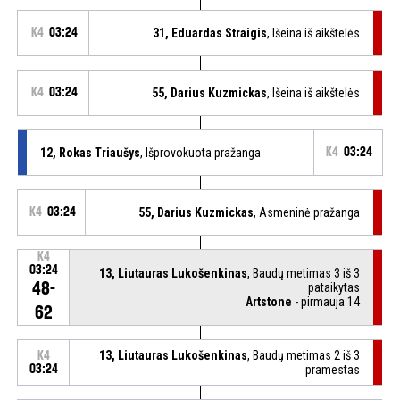
K4
03:24
31, Eduardas Straigis
, Išeina iš aikštelės
K4
03:24
55, Darius Kuzmickas
, Išeina iš aikštelės
12, Rokas Triaušys
, Išprovokuota pražanga
K4
03:24
K4
03:24
55, Darius Kuzmickas
, Asmeninė pražanga
K4
03:24
13, Liutauras Lukošenkinas
, Baudų metimas 3 iš 3
48-
pataikytas
Artstone
- pirmauja 14
62
13, Liutauras Lukošenkinas
, Baudų metimas 2 iš 3
K4
03:24
pramestas