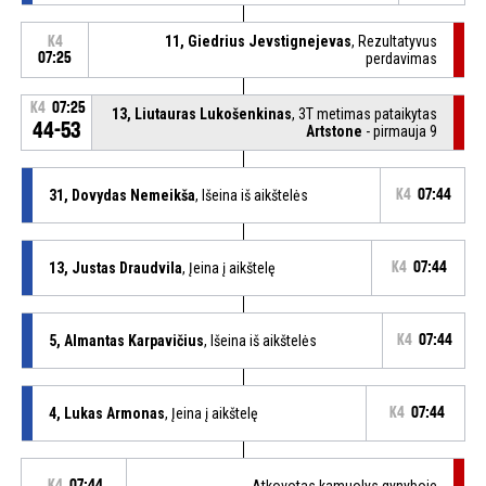
11, Giedrius Jevstignejevas
, Rezultatyvus
K4
07:25
perdavimas
K4
07:25
13, Liutauras Lukošenkinas
, 3T metimas pataikytas
44-53
Artstone
- pirmauja 9
31, Dovydas Nemeikša
, Išeina iš aikštelės
K4
07:44
13, Justas Draudvila
, Įeina į aikštelę
K4
07:44
5, Almantas Karpavičius
, Išeina iš aikštelės
K4
07:44
4, Lukas Armonas
, Įeina į aikštelę
K4
07:44
K4
07:44
Atkovotas kamuolys gynyboje