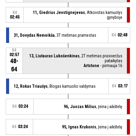
11, Giedrius Jevstignejevas
, Atkovotas kamuolys
K4
02:45
gynyboje
31, Dovydas Nemeikša
, 3T metimas pramestas
K4
02:48
K4
02:57
13, Liutauras Lukošenkinas
, 2T metimas prasiveržus
48-
pataikytas
Artstone
- pirmauja 16
64
12, Rokas Triaušys
, Blogas kamuolio valdymas
K4
03:17
K4
03:24
96, Juozas Milius
, Įeina į aikštelę
K4
03:24
95, Ignas Krukonis
, Įeina į aikštelę