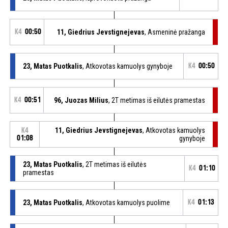
K4
00:50
11, Giedrius Jevstignejevas
, Asmeninė pražanga
23, Matas Puotkalis
, Atkovotas kamuolys gynyboje
K4
00:50
K4
00:51
96, Juozas Milius
, 2T metimas iš eilutės pramestas
11, Giedrius Jevstignejevas
, Atkovotas kamuolys
K4
01:08
gynyboje
23, Matas Puotkalis
, 2T metimas iš eilutės
K4
01:10
pramestas
23, Matas Puotkalis
, Atkovotas kamuolys puolime
K4
01:13