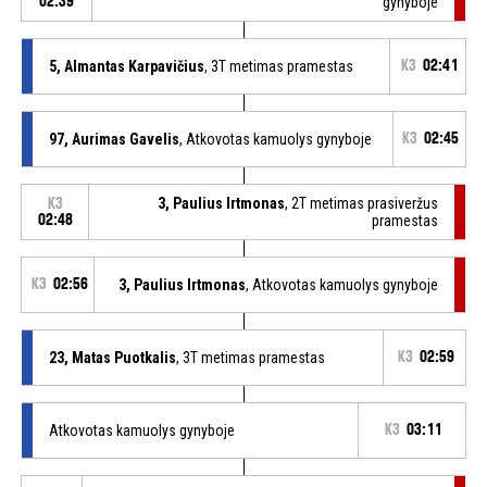
02:39
gynyboje
5, Almantas Karpavičius
, 3T metimas pramestas
K3
02:41
97, Aurimas Gavelis
, Atkovotas kamuolys gynyboje
K3
02:45
3, Paulius Irtmonas
, 2T metimas prasiveržus
K3
02:48
pramestas
K3
02:56
3, Paulius Irtmonas
, Atkovotas kamuolys gynyboje
23, Matas Puotkalis
, 3T metimas pramestas
K3
02:59
Atkovotas kamuolys gynyboje
K3
03:11