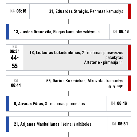
K4
06:16
31, Eduardas Straigis
, Perimtas kamuolys
13, Justas Draudvila
, Blogas kamuolio valdymas
K4
06:16
K4
06:31
13, Liutauras Lukošenkinas
, 2T metimas prasiveržus
44-
pataikytas
Artstone
- pirmauja 11
55
55, Darius Kuzmickas
, Atkovotas kamuolys
K4
06:44
gynyboje
8, Aivaras Pūras
, 3T metimas pramestas
K4
06:46
21, Arijanas Maskaliūnas
, Išeina iš aikštelės
K4
06:51