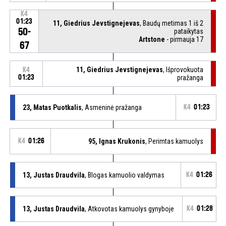
K4
01:23
11, Giedrius Jevstignejevas
, Baudų metimas 1 iš 2
50-
pataikytas
Artstone
- pirmauja 17
67
11, Giedrius Jevstignejevas
, Išprovokuota
K4
01:23
pražanga
23, Matas Puotkalis
, Asmeninė pražanga
K4
01:23
K4
01:26
95, Ignas Krukonis
, Perimtas kamuolys
13, Justas Draudvila
, Blogas kamuolio valdymas
K4
01:26
13, Justas Draudvila
, Atkovotas kamuolys gynyboje
K4
01:28