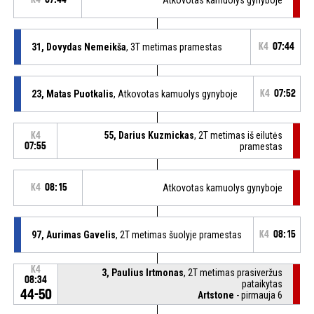
31, Dovydas Nemeikša
, 3T metimas pramestas
K4
07:44
23, Matas Puotkalis
, Atkovotas kamuolys gynyboje
K4
07:52
55, Darius Kuzmickas
, 2T metimas iš eilutės
K4
07:55
pramestas
K4
08:15
Atkovotas kamuolys gynyboje
97, Aurimas Gavelis
, 2T metimas šuolyje pramestas
K4
08:15
K4
3, Paulius Irtmonas
, 2T metimas prasiveržus
08:34
pataikytas
44-50
Artstone
- pirmauja 6