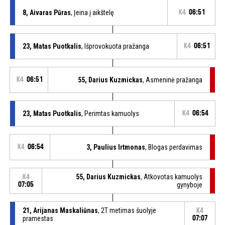
8, Aivaras Pūras
, Įeina į aikštelę
K4
06:51
23, Matas Puotkalis
, Išprovokuota pražanga
K4
06:51
K4
06:51
55, Darius Kuzmickas
, Asmeninė pražanga
23, Matas Puotkalis
, Perimtas kamuolys
K4
06:54
K4
06:54
3, Paulius Irtmonas
, Blogas perdavimas
55, Darius Kuzmickas
, Atkovotas kamuolys
K4
07:05
gynyboje
21, Arijanas Maskaliūnas
, 2T metimas šuolyje
K4
pramestas
07:07