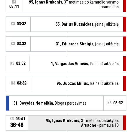
95, Ignas Krukonis
, 3T metimas po kamuolio varymo
K3
03:11
pramestas
K3
03:32
55, Darius Kuzmickas
, Įeina į aikštelę
K3
03:32
31, Eduardas Straigis
, Įeina į aikštelę
K3
03:32
1, Vaigaudas Viliušis
, Išeina iš aikštelės
K3
03:32
96, Juozas Milius
, Išeina iš aikštelės
31, Dovydas Nemeikša
, Blogas perdavimas
K3
03:32
K3
03:41
95, Ignas Krukonis
, 3T metimas pataikytas
36-46
Artstone
- pirmauja 10