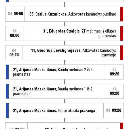
K4
08:56
55, Darius Kuzmickas
, Atkovotas kamuolys puolime
31, Eduardas Straigis
, 2T metimas iš eilutės
K4
09:00
pramestas
11, Giedrius Jevstignejevas
, Atkovotas kamuolys
K4
09:20
gynyboje
21, Arijanas Maskaliūnas
, Baudų metimas 2 iš 2
K4
pramestas
09:20
21, Arijanas Maskaliūnas
, Baudų metimas 1 iš 2
K4
pramestas
09:20
21, Arijanas Maskaliūnas
, Išprovokuota pražanga
K4
09:20