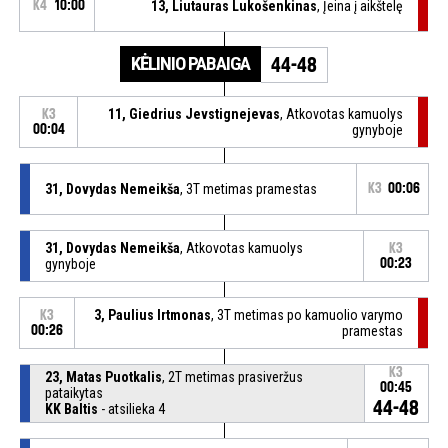
K4
10:00
13, Liutauras Lukošenkinas
, Įeina į aikštelę
KĖLINIO PABAIGA
44-48
11, Giedrius Jevstignejevas
, Atkovotas kamuolys
K3
00:04
gynyboje
31, Dovydas Nemeikša
, 3T metimas pramestas
K3
00:06
31, Dovydas Nemeikša
, Atkovotas kamuolys
K3
gynyboje
00:23
3, Paulius Irtmonas
, 3T metimas po kamuolio varymo
K3
00:26
pramestas
K3
23, Matas Puotkalis
, 2T metimas prasiveržus
00:45
pataikytas
44-48
KK Baltis
- atsilieka 4