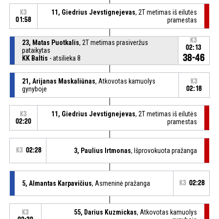
11, Giedrius Jevstignejevas
, 2T metimas iš eilutės
K3
01:58
pramestas
K3
23, Matas Puotkalis
, 2T metimas prasiveržus
02:13
pataikytas
38-46
KK Baltis
- atsilieka 8
21, Arijanas Maskaliūnas
, Atkovotas kamuolys
K3
gynyboje
02:18
11, Giedrius Jevstignejevas
, 2T metimas iš eilutės
K3
02:20
pramestas
K3
02:28
3, Paulius Irtmonas
, Išprovokuota pražanga
5, Almantas Karpavičius
, Asmeninė pražanga
K3
02:28
55, Darius Kuzmickas
, Atkovotas kamuolys
K3