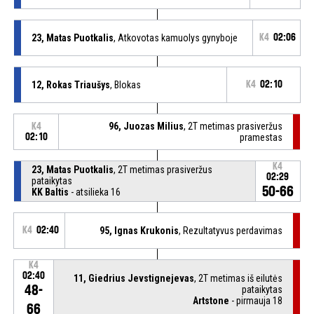
23, Matas Puotkalis
, Atkovotas kamuolys gynyboje
K4
02:06
12, Rokas Triaušys
, Blokas
K4
02:10
96, Juozas Milius
, 2T metimas prasiveržus
K4
02:10
pramestas
K4
23, Matas Puotkalis
, 2T metimas prasiveržus
02:29
pataikytas
50-66
KK Baltis
- atsilieka 16
K4
02:40
95, Ignas Krukonis
, Rezultatyvus perdavimas
K4
02:40
11, Giedrius Jevstignejevas
, 2T metimas iš eilutės
48-
pataikytas
Artstone
- pirmauja 18
66