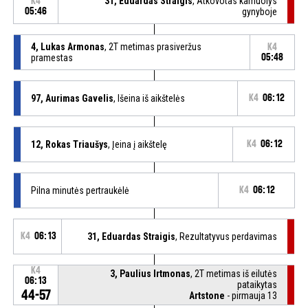
31, Eduardas Straigis
, Atkovotas kamuolys
K4
05:46
gynyboje
4, Lukas Armonas
, 2T metimas prasiveržus
K4
pramestas
05:48
97, Aurimas Gavelis
, Išeina iš aikštelės
K4
06:12
12, Rokas Triaušys
, Įeina į aikštelę
K4
06:12
Pilna minutės pertraukėlė
K4
06:12
K4
06:13
31, Eduardas Straigis
, Rezultatyvus perdavimas
K4
3, Paulius Irtmonas
, 2T metimas iš eilutės
06:13
pataikytas
44-57
Artstone
- pirmauja 13