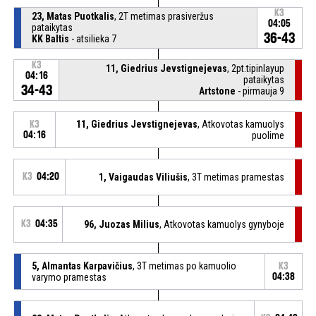
K3
23, Matas Puotkalis
, 2T metimas prasiveržus
04:05
pataikytas
36-43
KK Baltis
- atsilieka 7
K3
11, Giedrius Jevstignejevas
, 2pt.tipinlayup
04:16
pataikytas
34-43
Artstone
- pirmauja 9
11, Giedrius Jevstignejevas
, Atkovotas kamuolys
K3
04:16
puolime
K3
04:20
1, Vaigaudas Viliušis
, 3T metimas pramestas
K3
04:35
96, Juozas Milius
, Atkovotas kamuolys gynyboje
5, Almantas Karpavičius
, 3T metimas po kamuolio
K3
varymo pramestas
04:38