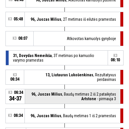
K3
05:48
96, Juozas Milius
, 2T metimas iš eilutės pramestas
K3
06:07
Atkovotas kamuolys gynyboje
31, Dovydas Nemeikša
, 3T metimas po kamuolio
K3
varymo pramestas
06:10
13, Liutauras Lukošenkinas
, Rezultatyvus
K3
06:34
perdavimas
K3
06:34
96, Juozas Milius
, Baudų metimas 2 iš 2 pataikytas
34-37
Artstone
- pirmauja 3
K3
06:34
96, Juozas Milius
, Baudų metimas 1 iš 2 pramestas