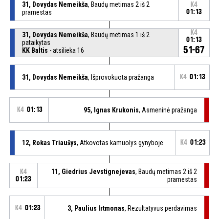
31, Dovydas Nemeikša
, Baudų metimas 2 iš 2
K4
pramestas
01:13
K4
31, Dovydas Nemeikša
, Baudų metimas 1 iš 2
01:13
pataikytas
51-67
KK Baltis
- atsilieka 16
31, Dovydas Nemeikša
, Išprovokuota pražanga
K4
01:13
K4
01:13
95, Ignas Krukonis
, Asmeninė pražanga
12, Rokas Triaušys
, Atkovotas kamuolys gynyboje
K4
01:23
11, Giedrius Jevstignejevas
, Baudų metimas 2 iš 2
K4
01:23
pramestas
K4
01:23
3, Paulius Irtmonas
, Rezultatyvus perdavimas