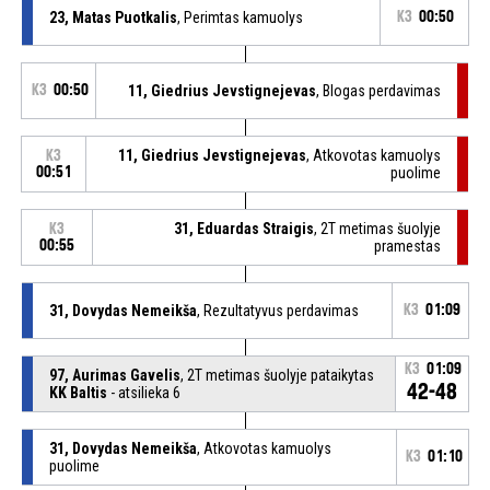
23, Matas Puotkalis
, Perimtas kamuolys
K3
00:50
K3
00:50
11, Giedrius Jevstignejevas
, Blogas perdavimas
11, Giedrius Jevstignejevas
, Atkovotas kamuolys
K3
00:51
puolime
31, Eduardas Straigis
, 2T metimas šuolyje
K3
00:55
pramestas
31, Dovydas Nemeikša
, Rezultatyvus perdavimas
K3
01:09
K3
01:09
97, Aurimas Gavelis
, 2T metimas šuolyje pataikytas
42-48
KK Baltis
- atsilieka 6
31, Dovydas Nemeikša
, Atkovotas kamuolys
K3
01:10
puolime