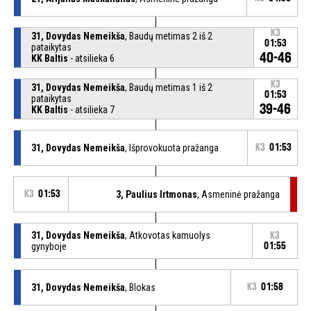
K3
31, Dovydas Nemeikša
, Baudų metimas 2 iš 2
01:53
pataikytas
40-46
KK Baltis
- atsilieka 6
K3
31, Dovydas Nemeikša
, Baudų metimas 1 iš 2
01:53
pataikytas
39-46
KK Baltis
- atsilieka 7
31, Dovydas Nemeikša
, Išprovokuota pražanga
K3
01:53
K3
01:53
3, Paulius Irtmonas
, Asmeninė pražanga
31, Dovydas Nemeikša
, Atkovotas kamuolys
K3
gynyboje
01:55
31, Dovydas Nemeikša
, Blokas
K3
01:58