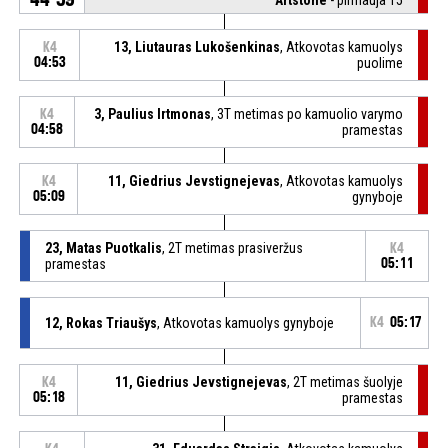
13, Liutauras Lukošenkinas
, Atkovotas kamuolys
K4
04:53
puolime
3, Paulius Irtmonas
, 3T metimas po kamuolio varymo
K4
04:58
pramestas
11, Giedrius Jevstignejevas
, Atkovotas kamuolys
K4
05:09
gynyboje
23, Matas Puotkalis
, 2T metimas prasiveržus
K4
pramestas
05:11
12, Rokas Triaušys
, Atkovotas kamuolys gynyboje
K4
05:17
11, Giedrius Jevstignejevas
, 2T metimas šuolyje
K4
05:18
pramestas