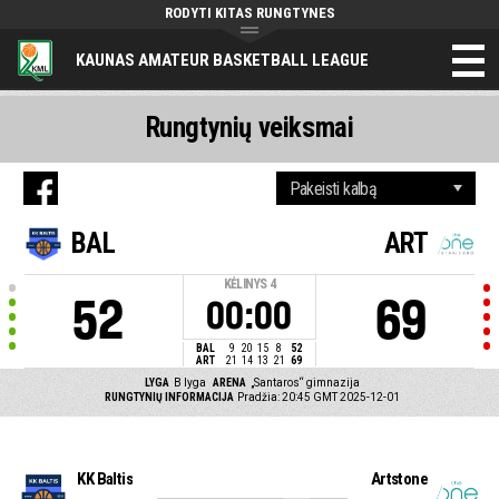
RODYTI KITAS RUNGTYNES
KAUNAS AMATEUR BASKETBALL LEAGUE
Rungtynių veiksmai
BAL
ART
KĖLINYS
4
52
69
00:00
BAL
9
20
15
8
52
ART
21
14
13
21
69
LYGA
B lyga
ARENA
„Santaros“ gimnazija
RUNGTYNIŲ INFORMACIJA
Pradžia: 20:45 GMT 2025-12-01
KK Baltis
Artstone