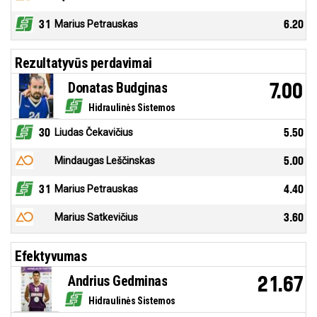
31
Marius Petrauskas
6.20
Rezultatyvūs perdavimai
Donatas Budginas
7.00
Hidraulinės Sistemos
30
Liudas Čekavičius
5.50
Mindaugas Leščinskas
5.00
31
Marius Petrauskas
4.40
Marius Satkevičius
3.60
Efektyvumas
Andrius Gedminas
21.67
Hidraulinės Sistemos