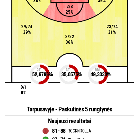
38%
36%
2/8
25%
29/74
23/74
39%
31%
8/22
36%
2T
3T
BM
52,6786
%
35,0575
%
49,3333
%
0/1
0%
Tarpusavyje - Paskutinės 5 rungtynės
Naujausi rezultatai
81 - 88
ROCKNROLLA