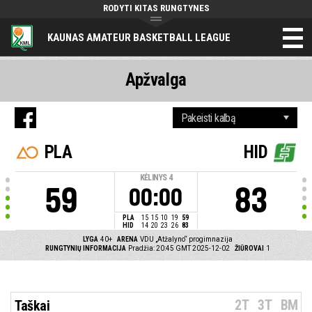
RODYTI KITAS RUNGTYNES
KAUNAS AMATEUR BASKETBALL LEAGUE
Apžvalga
PLA
HID
KĖLINYS
4
59
83
00:00
PLA
15
15
10
19
59
HID
14
20
23
26
83
LYGA
40+
ARENA
VDU „Atžalyno“ progimnazija
RUNGTYNIŲ INFORMACIJA
Pradžia: 20:45 GMT 2025-12-02
ŽIŪROVAI
1
2T
3T
BM
Taškai