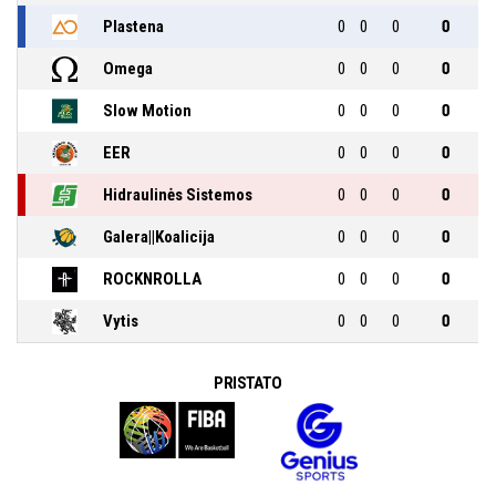
Plastena
0
0
0
0
Omega
0
0
0
0
Slow Motion
0
0
0
0
EER
0
0
0
0
Hidraulinės Sistemos
0
0
0
0
Galera||Koalicija
0
0
0
0
ROCKNROLLA
0
0
0
0
Vytis
0
0
0
0
PRISTATO