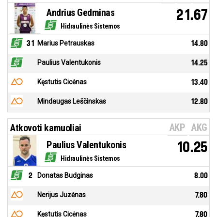
Andrius Gedminas
21.67
Hidraulinės Sistemos
31
Marius Petrauskas
14.80
Paulius Valentukonis
14.25
Kęstutis Cicėnas
13.40
Mindaugas Leščinskas
12.80
AKP
AKG
Atkovoti kamuoliai
Paulius Valentukonis
10.25
Hidraulinės Sistemos
2
Donatas Budginas
8.00
Nerijus Juzėnas
7.80
Kęstutis Cicėnas
7.80