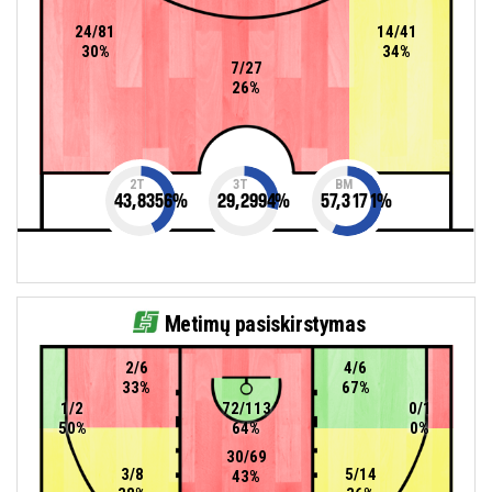
24/81
14/41
30%
34%
7/27
26%
2T
3T
BM
43,8356
%
29,2994
%
57,3171
%
Metimų pasiskirstymas
2/6
4/6
33%
67%
1/2
72/113
0/1
50%
64%
0%
30/69
3/8
5/14
43%