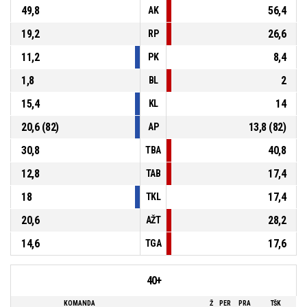
49,8
56,4
AK
19,2
26,6
RP
11,2
8,4
PK
1,8
2
BL
15,4
14
KL
20,6 (82)
13,8 (82)
AP
30,8
40,8
TBA
12,8
17,4
TAB
18
17,4
TKL
20,6
28,2
AŽT
14,6
17,6
TGA
40+
KOMANDA
Ž
PER
PRA
TŠK