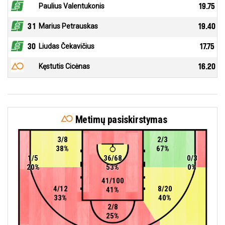
Paulius Valentukonis
19.75
31
Marius Petrauskas
19.40
30
Liudas Čekavičius
17.75
Kęstutis Cicėnas
16.20
Metimų pasiskirstymas
3/8
2/3
38%
67%
1/5
36/68
0/3
20%
53%
0%
41/100
4/12
8/20
41%
33%
40%
2/8
25%