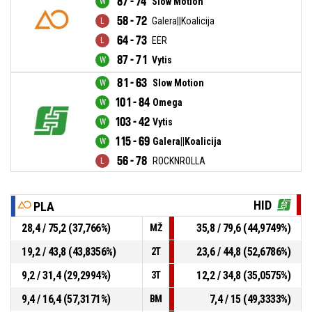
87 - 74
Slow Motion
58 - 72
Galera||Koalicija
64 - 73
EER
87 - 71
Vytis
81 - 63
Slow Motion
101 - 84
Omega
103 - 42
Vytis
115 - 69
Galera||Koalicija
56 - 78
ROCKNROLLA
HID
PLA
28,4 / 75,2 (37,766%)
35,8 / 79,6 (44,9749%)
MŽ
19,2 / 43,8 (43,8356%)
23,6 / 44,8 (52,6786%)
2T
9,2 / 31,4 (29,2994%)
12,2 / 34,8 (35,0575%)
3T
9,4 / 16,4 (57,3171%)
7,4 / 15 (49,3333%)
BM